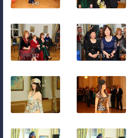
140
142
152
153
164
165