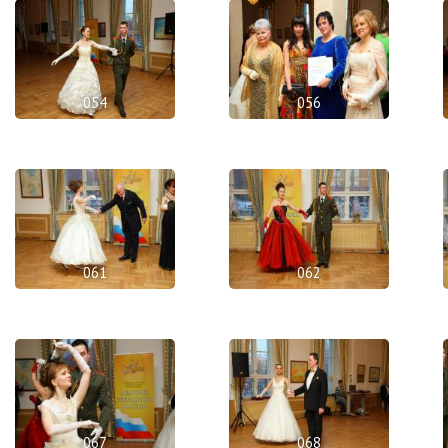
054
056
061
062
067
068