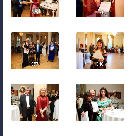
029
031
037
040
046
047