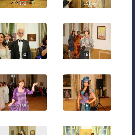
150
151
160
161
168
169