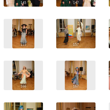
143
147
155
157
166
167