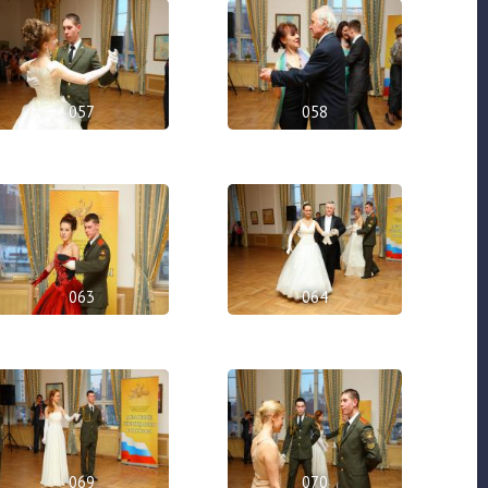
057
058
063
064
069
070