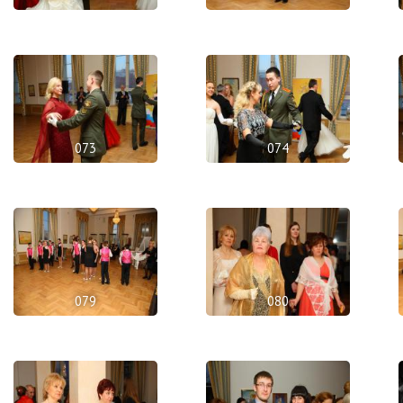
073
074
079
080