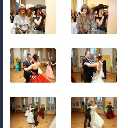
052
053
059
060
065
066