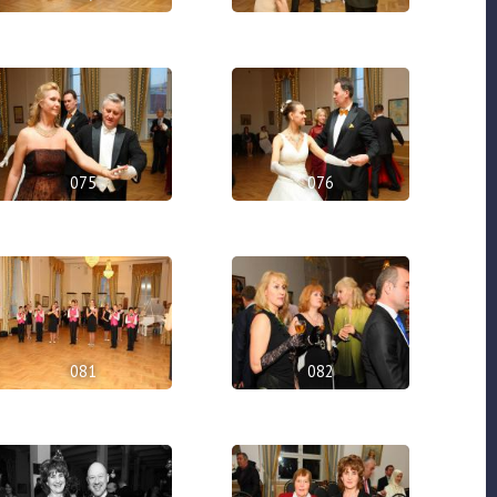
075
076
081
082