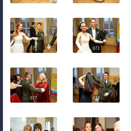
071
072
077
078