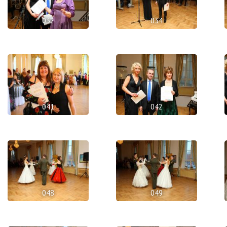
032
034
041
042
048
049