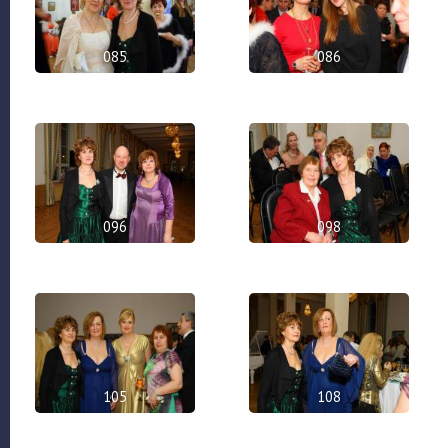
085
086
096
098
105
108