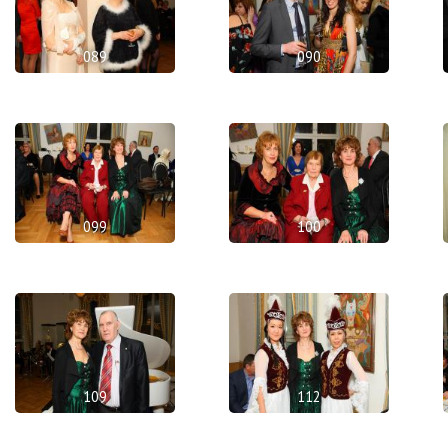
089
090
099
100
109
112