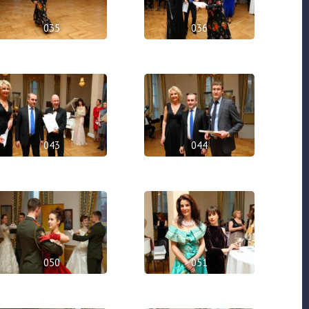
035
036
043
044
050
051