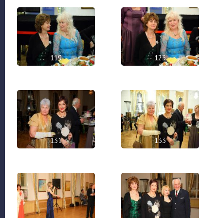
119
123
131
133