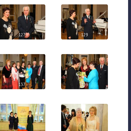
127
129
137
139