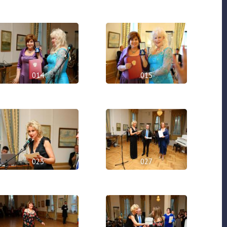
014
015
023
027