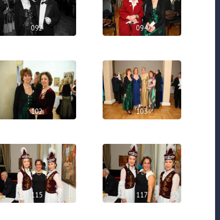
092
094
102
103
115
117