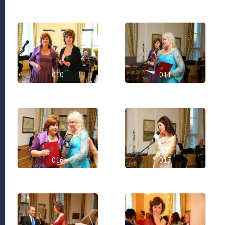
010
011
016
017