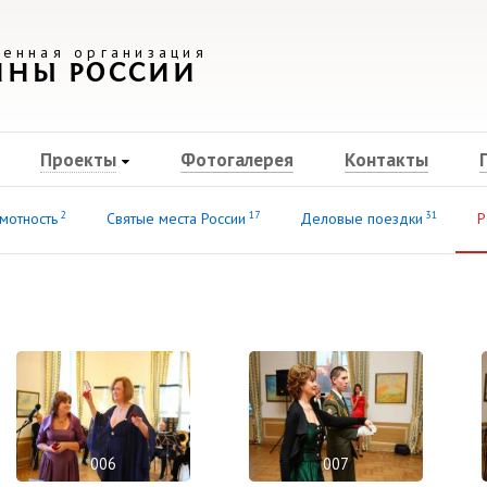
енная организация
ИНЫ РОССИИ
Проекты
Фотогалерея
Контакты
2
17
31
мотность
Святые места России
Деловые поездки
Р
006
007