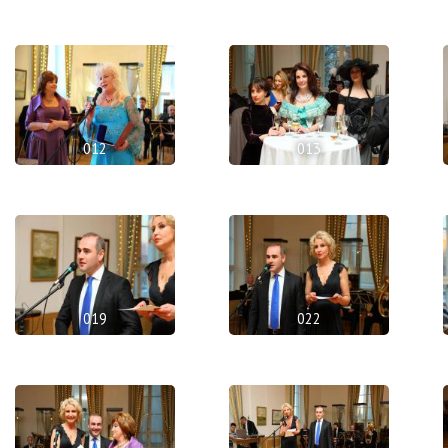
012
013
019
022