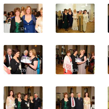
124
125
135
136