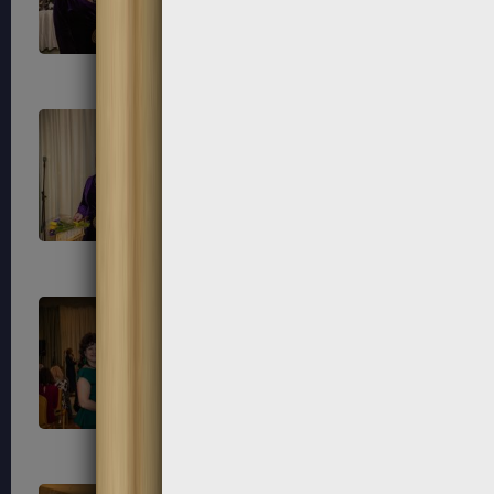
202
203
206
207
210
211