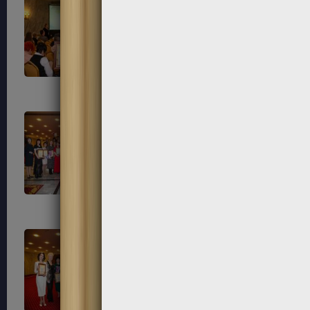
214
215
218
219
222
223