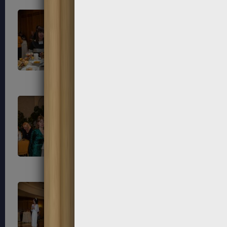
45
46
49
50