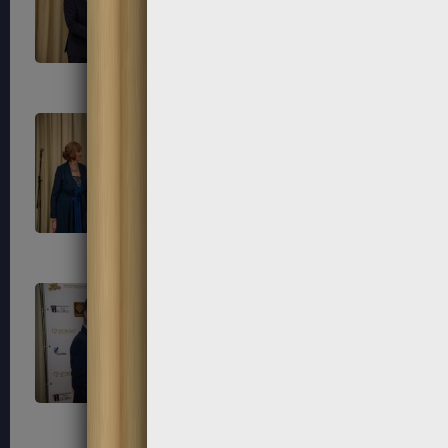
117
118
121
122
125
126