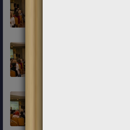
181
182
185
186
189
190