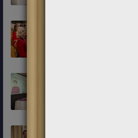
137
138
141
142
145
146