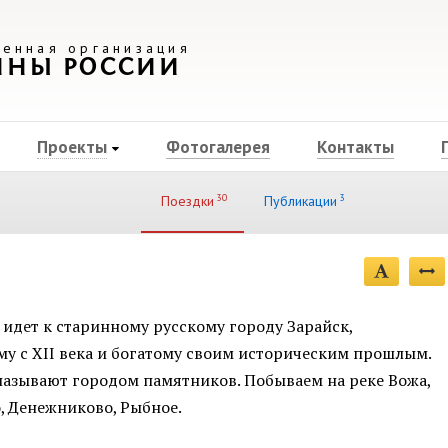
енная организация
ИНЫ РОССИИ
Проекты
Фотогалерея
Контакты
30
3
Поездки
Публикации
 идет к старинному русскому городу Зарайск,
му с XII века и богатому своим историческим прошлым.
называют городом памятников. Побываем на реке Вожа,
о, Денежниково, Рыбное.