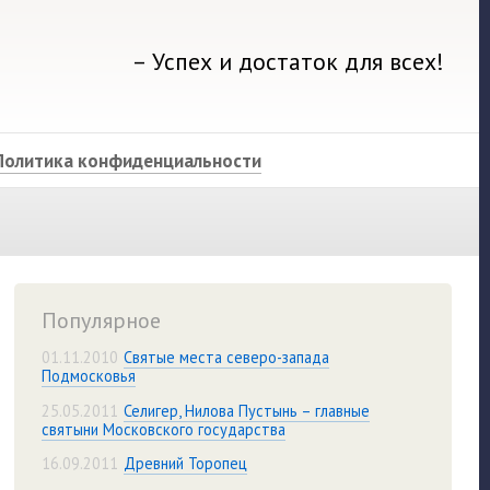
– Успех и достаток для всех!
Политика конфиденциальности
Популярное
01.11.2010
Святые места северо-запада
Подмосковья
25.05.2011
Селигер, Нилова Пустынь – главные
святыни Московского государства
16.09.2011
Древний Торопец