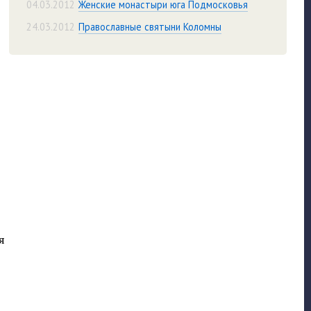
04.03.2012
Женские монастыри юга Подмосковья
24.03.2012
Православные святыни Коломны
я
е