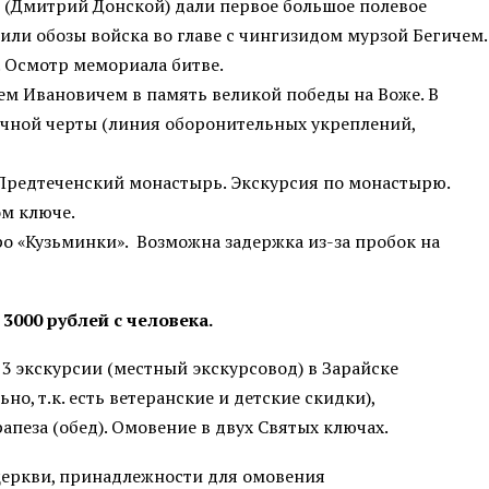
ичи (Дмитрий Донской) дали первое большое полевое
или обозы войска во главе с чингизидом мурзой Бегичем.
. Осмотр мемориала битве.
ем Ивановичем в память великой победы на Воже. В
ечной черты (линия оборонительных укреплений,
Предтеченский монастырь. Экскурсия по монастырю.
ом ключе.
о «Кузьминки». Возможна задержка из-за пробок на
3000 рублей с человека.
3 экскурсии (местный экскурсовод) в Зарайске
о, т.к. есть ветеранские и детские скидки),
пеза (обед). Омовение в двух Святых ключах.
церкви, принадлежности для омовения