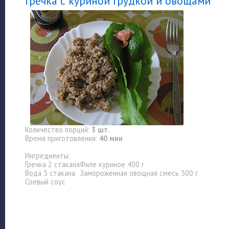
Гречка с куриной грудкой и овощами
Количество порций:
3 шт.
Время приготовления:
40 мин
Ингредиенты:
Гречка 2 стакана
Филе куриное 400 г
Вода 3 стакана
Замороженная овощная смесь 300 г
Соевый соус