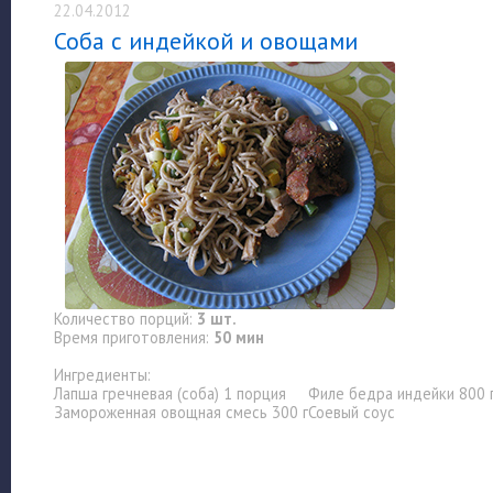
22.04.2012
Соба с индейкой и овощами
Количество порций:
3 шт.
Время приготовления:
50 мин
Ингредиенты:
Лапша гречневая (соба) 1 порция
Филе бедра индейки 800 
Замороженная овощная смесь 300 г
Соевый соус