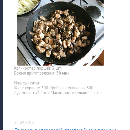
Количество порций:
3 шт.
Время приготовления:
30 мин
Ингредиенты:
Филе куриное 300 г
Грибы шампиньоны 300 г
Лук репчатый 1 шт.
Масло растительное 1 ст. л.
22.04.2012