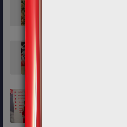
141
143
151
152
156
161