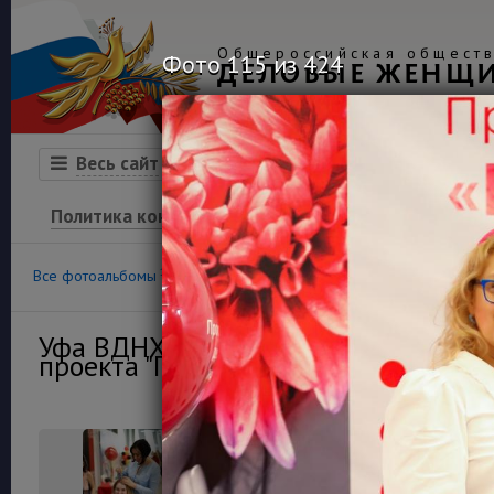
Общероссийская обществ
Фото 115 из 424
ДЕЛОВЫЕ ЖЕНЩ
Организация
Конкурсы
Весь сайт
Политика конфиденциальности
100
36
Все фотоальбомы
Конкурс «Успех»
Финансовая гра
Уфа ВДНХ Экспо 13 мая 2021г. Откр
проекта "Пространство деловых жен