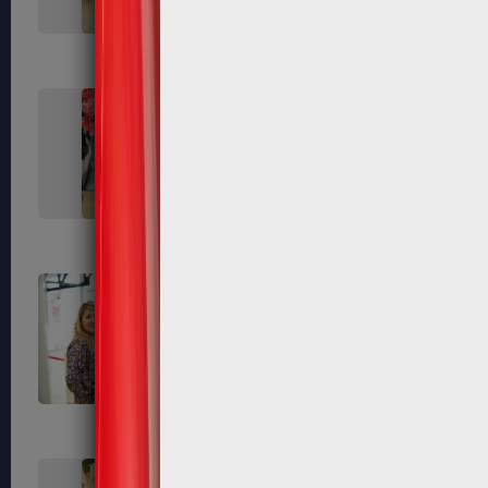
119
121
125
127
131
133