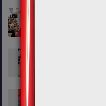
168
172
179
180