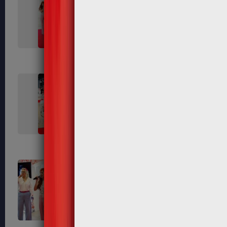
407
408
415
416
421
423