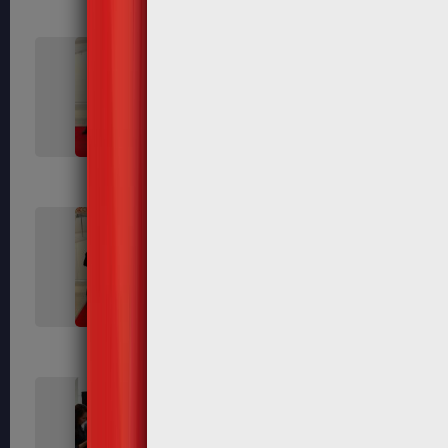
432
434
440
442