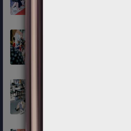
742
743
750
751
771
774