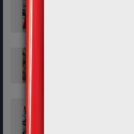
206
208
212
213
219
221