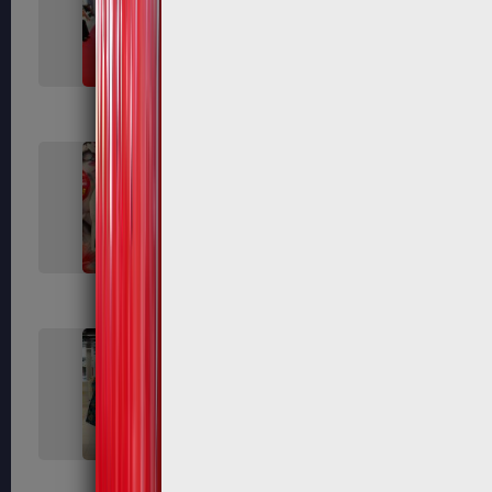
318
323
339
340
351
354