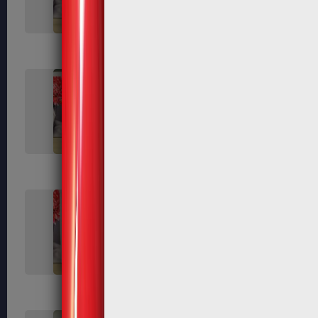
184
185
189
191
195
197