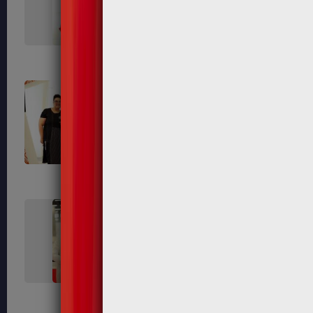
593
597
603
607
616
619