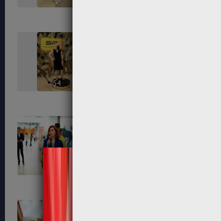
54
56
65
67