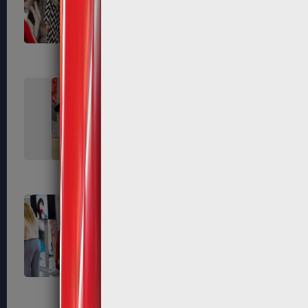
237
238
242
245
254
256