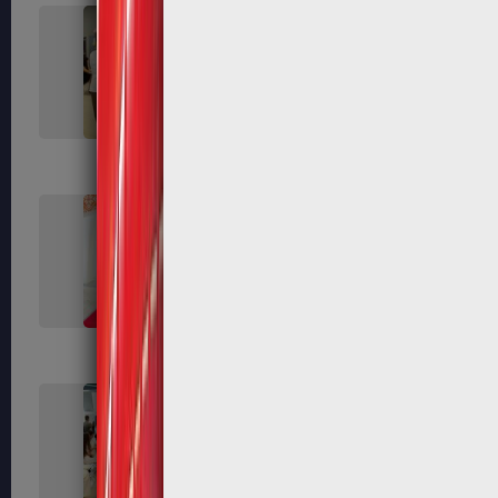
264
266
272
280