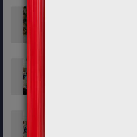
362
365
372
373