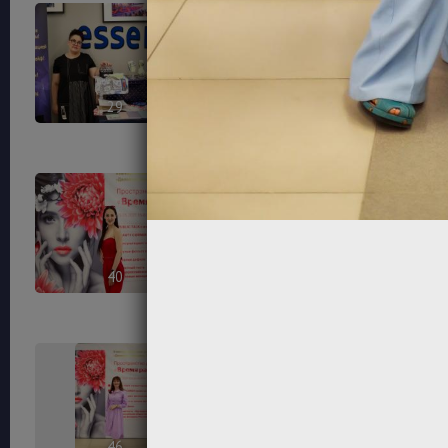
29
32
40
42
46
47