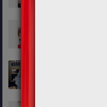
376
378
387
389
398
399