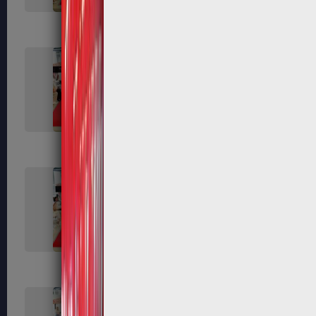
287
289
294
301
307
308