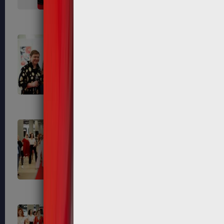
638
639
643
649
655
656