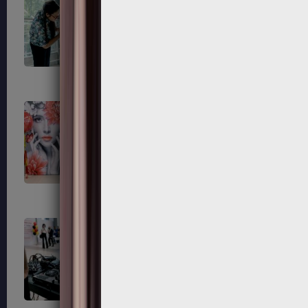
700
701
705
706
714
723