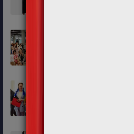
463
465
472
474
483
487