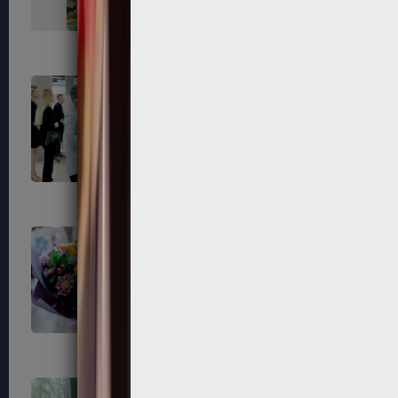
684
686
691
692
695
696