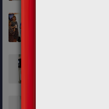
562
570
579
585