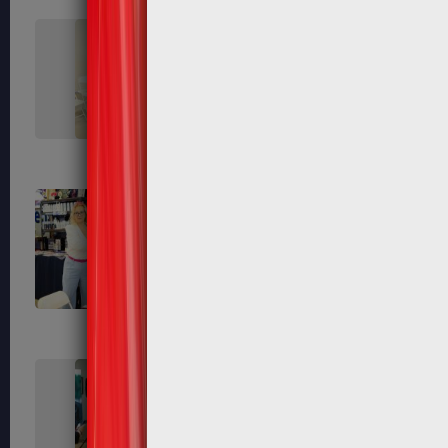
99
101
110
112