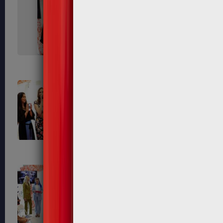
491
494
503
508
539
545