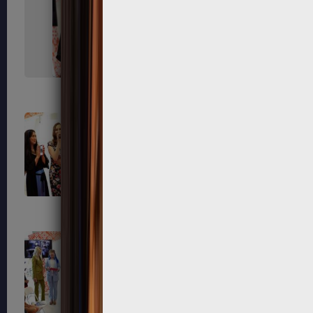
491
494
503
508
539
545