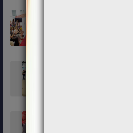
168
172
179
180