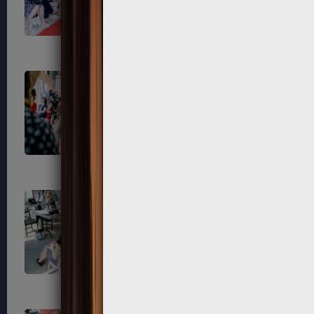
742
743
750
751
771
774