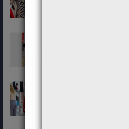
237
238
242
245
254
256