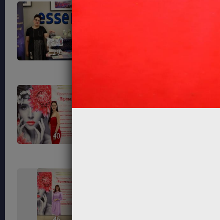
29
32
40
42
46
47