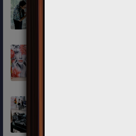
700
701
705
706
714
723