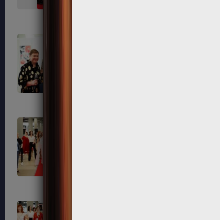
638
639
643
649
655
656