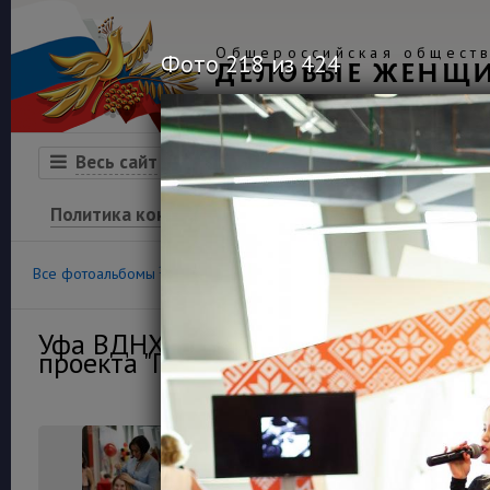
Общероссийская обществ
Фото 218 из 424
ДЕЛОВЫЕ ЖЕНЩ
Организация
Конкурсы
Весь сайт
Политика конфиденциальности
100
36
Все фотоальбомы
Конкурс «Успех»
Финансовая гра
Уфа ВДНХ Экспо 13 мая 2021г. Откр
проекта "Пространство деловых жен