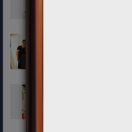
593
597
603
607
616
619