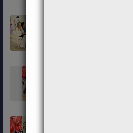
226
230
233
234