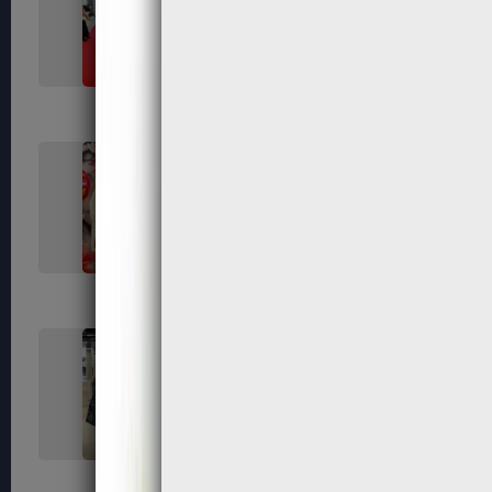
318
323
339
340
351
354