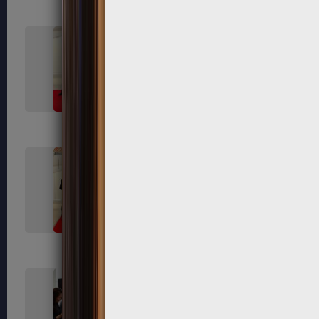
432
434
440
442