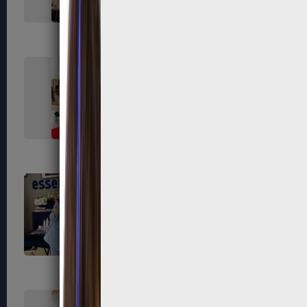
376
378
387
389
398
399