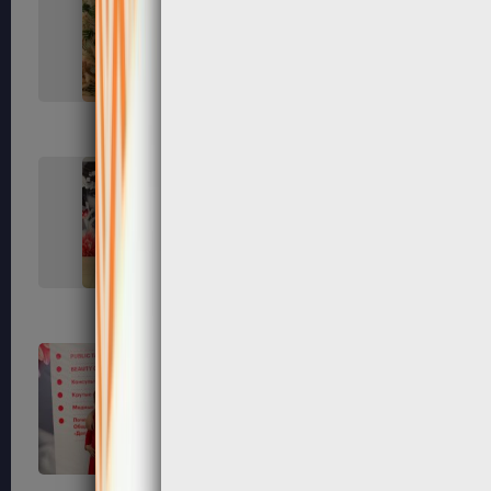
141
143
151
152
156
161