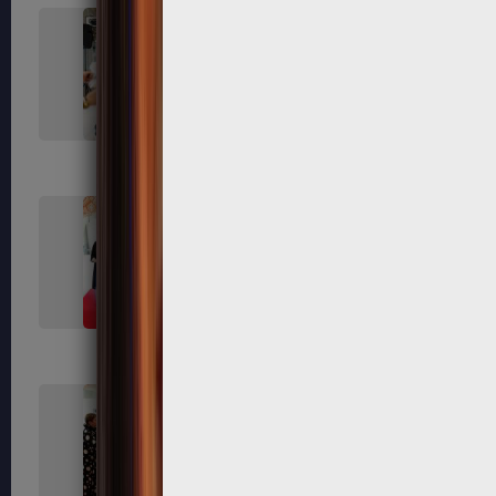
625
626
633
635