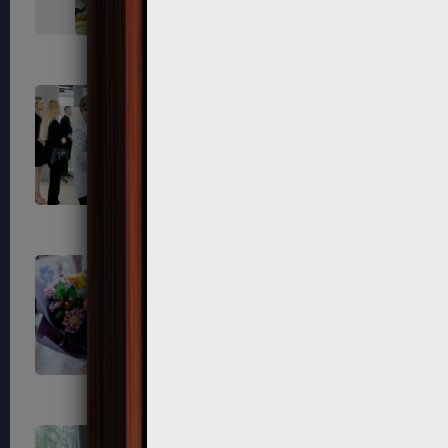
684
686
691
692
695
696