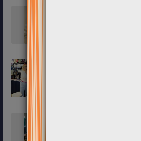
99
101
110
112