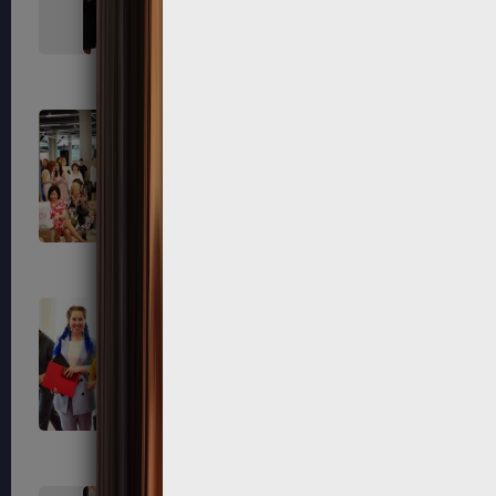
463
465
472
474
483
487