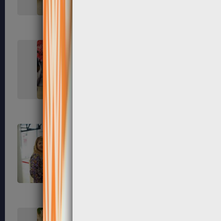
119
121
125
127
131
133