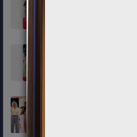
407
408
415
416
421
423