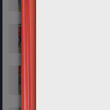
184
185
189
191
195
197