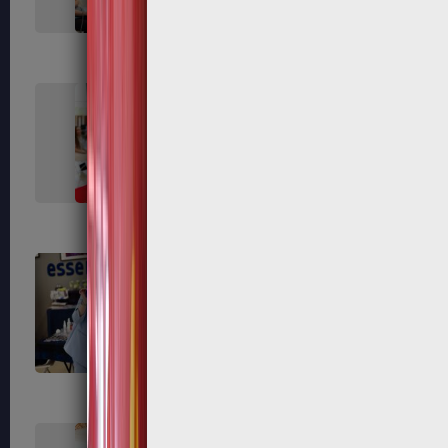
376
378
387
389
398
399