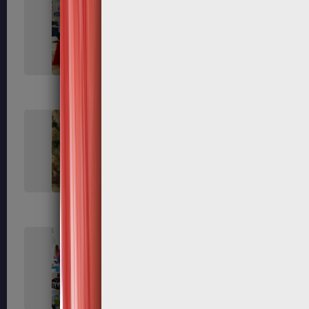
206
208
212
213
219
221