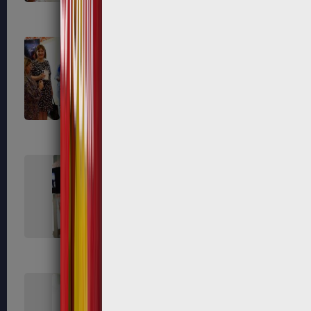
562
570
579
585