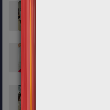
264
266
272
280