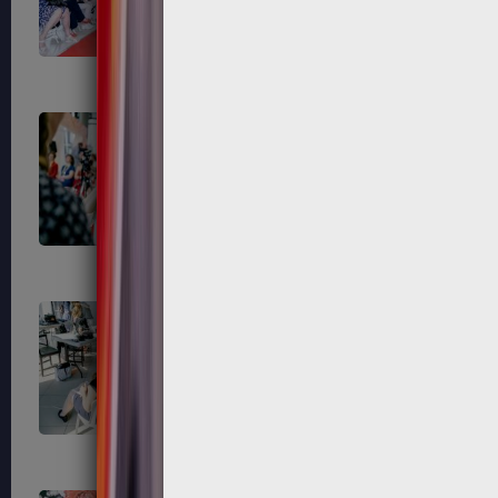
742
743
750
751
771
774