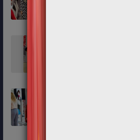
237
238
242
245
254
256