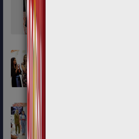
491
494
503
508
539
545