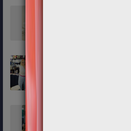
99
101
110
112