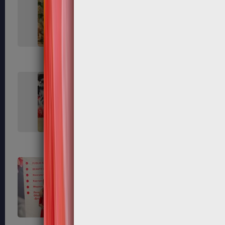
141
143
151
152
156
161