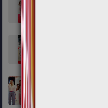
407
408
415
416
421
423