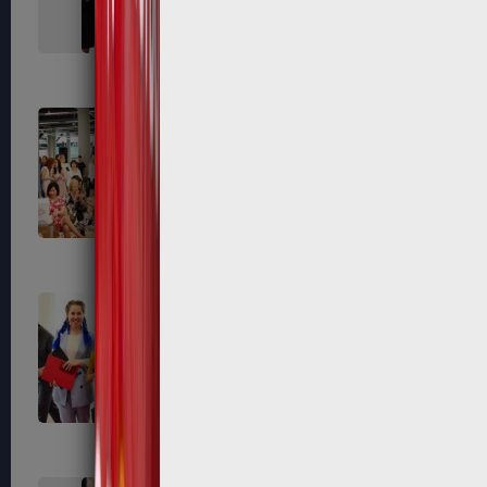
463
465
472
474
483
487