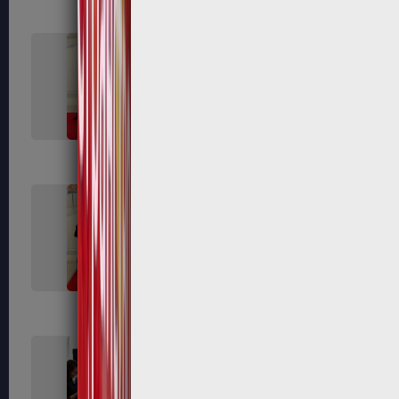
432
434
440
442