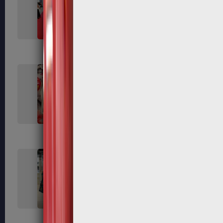
318
323
339
340
351
354