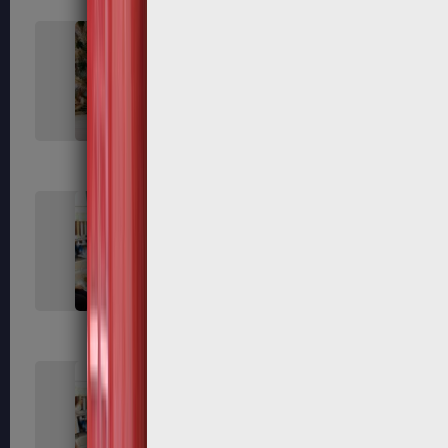
362
365
372
373