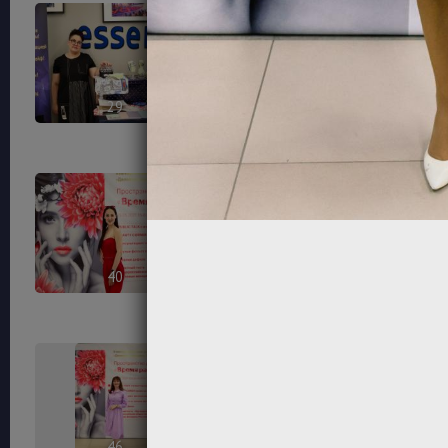
29
32
40
42
46
47