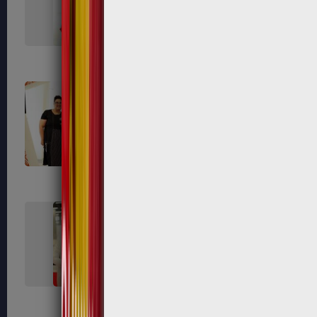
593
597
603
607
616
619