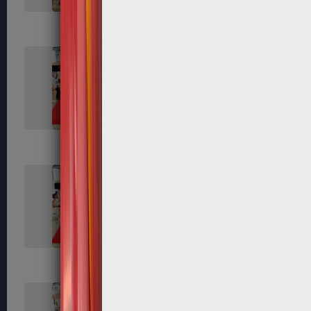
287
289
294
301
307
308