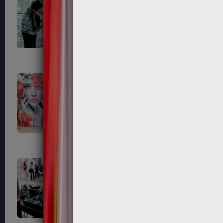
700
701
705
706
714
723