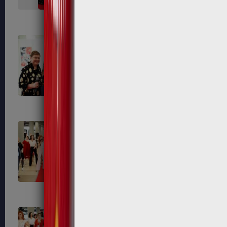
638
639
643
649
655
656