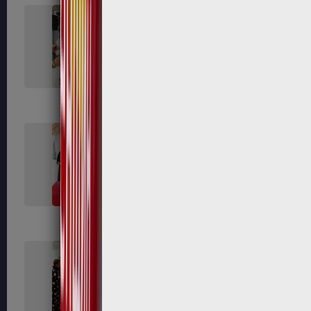
625
626
633
635