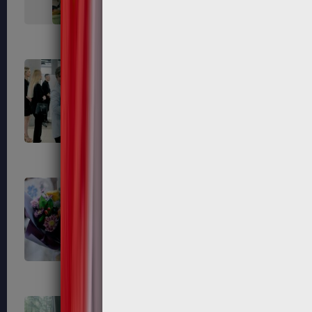
684
686
691
692
695
696