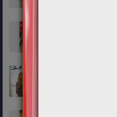
119
121
125
127
131
133