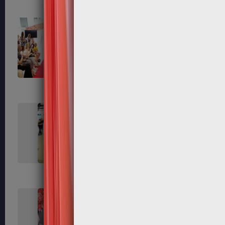
168
172
179
180