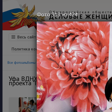
Общероссийская обществ
Фото 313 из 424
ДЕЛОВЫЕ ЖЕНЩ
Организация
Конкурсы
Весь сайт
Политика конфиденциальности
100
36
Все фотоальбомы
Конкурс «Успех»
Финансовая гра
Уфа ВДНХ Экспо 13 мая 2021г. Откр
проекта "Пространство деловых жен