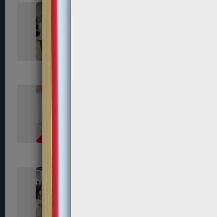
264
266
272
280