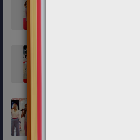
407
408
415
416
421
423