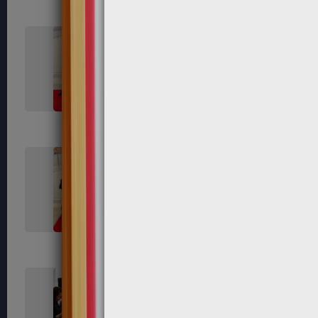
432
434
440
442