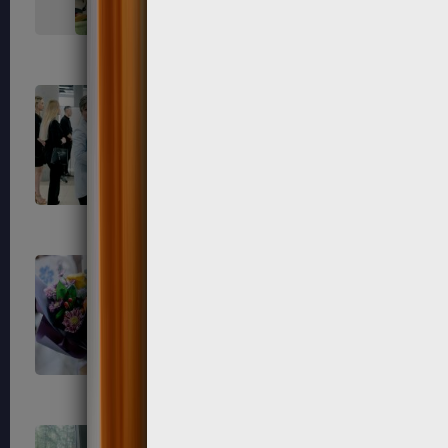
684
686
691
692
695
696