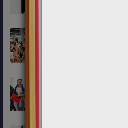
463
465
472
474
483
487