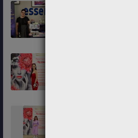
29
32
40
42
46
47