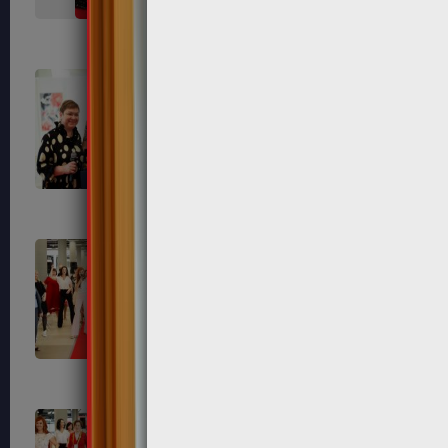
638
639
643
649
655
656