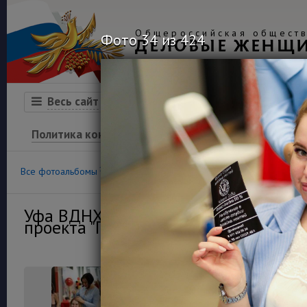
Общероссийская обществ
Фото 34 из 424
ДЕЛОВЫЕ ЖЕНЩ
Организация
Конкурсы
Весь сайт
Политика конфиденциальности
100
36
Все фотоальбомы
Конкурс «Успех»
Финансовая гра
Уфа ВДНХ Экспо 13 мая 2021г. Откр
проекта "Пространство деловых жен