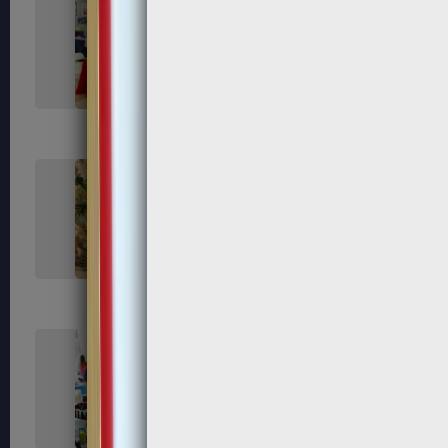
206
208
212
213
219
221