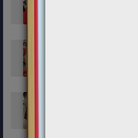
318
323
339
340
351
354