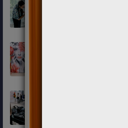
700
701
705
706
714
723