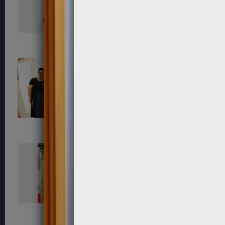
593
597
603
607
616
619