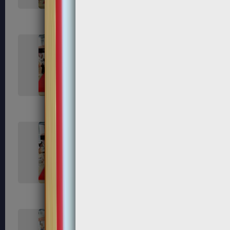
287
289
294
301
307
308