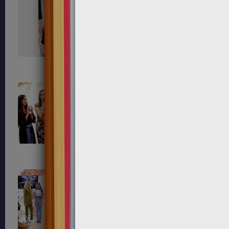
491
494
503
508
539
545