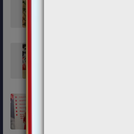
141
143
151
152
156
161