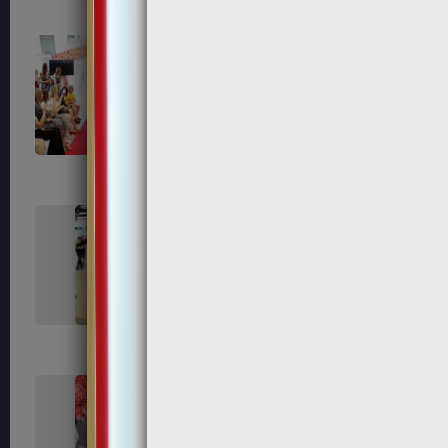
168
172
179
180