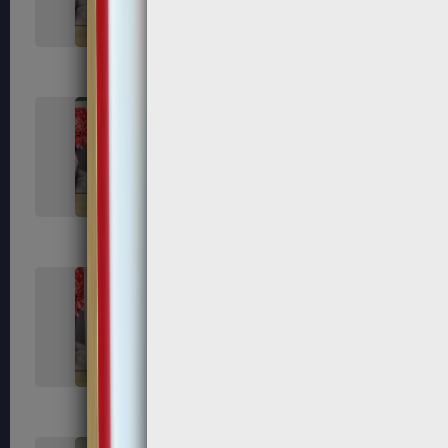
184
185
189
191
195
197