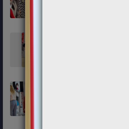
237
238
242
245
254
256