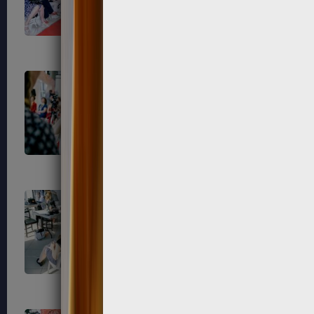
742
743
750
751
771
774