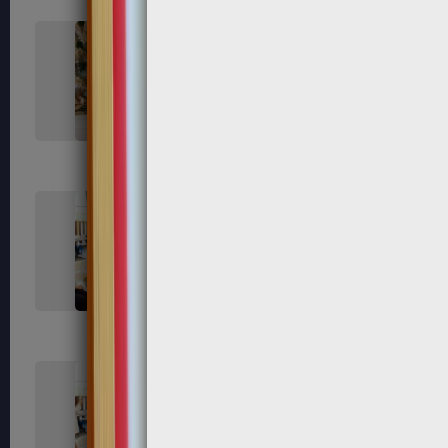
362
365
372
373