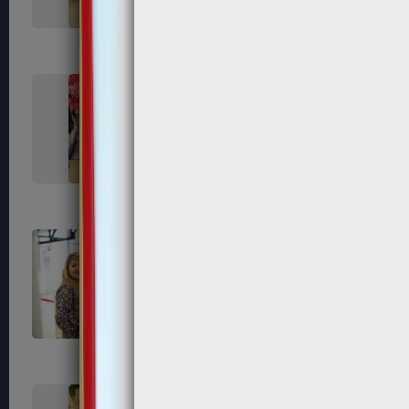
119
121
125
127
131
133