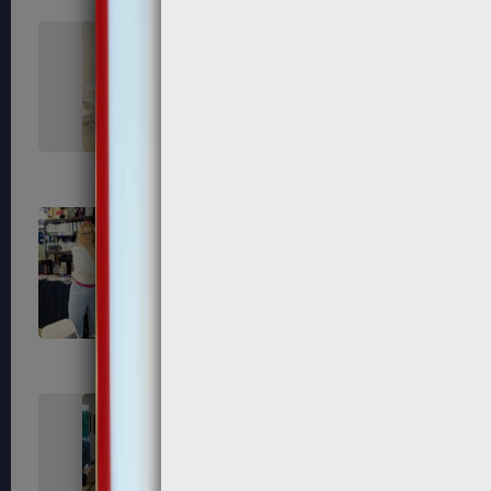
99
101
110
112