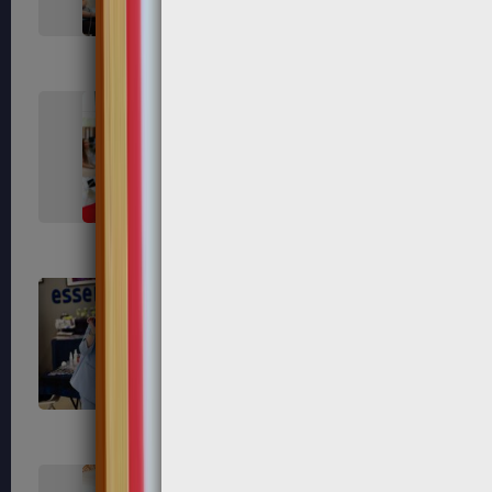
376
378
387
389
398
399