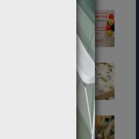
189
191
201
204