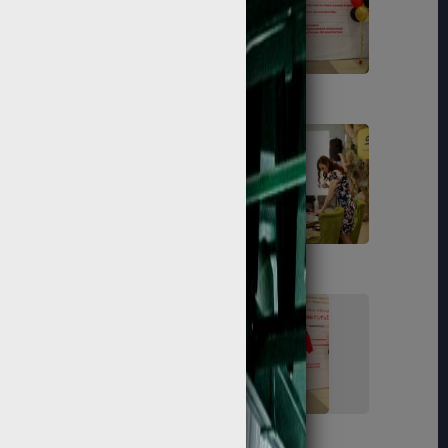
48
50
65
67
76
77