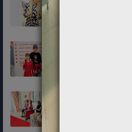
144
150
156
161
177
178