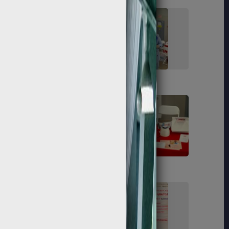
89
91
104
107