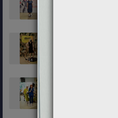
43
45
54
56
68
70