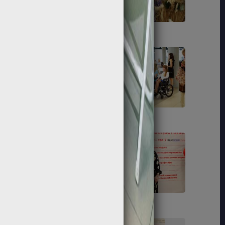
212
213
223
225
233
234