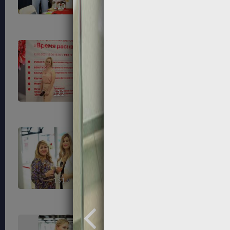
110
112
122
123
131
133