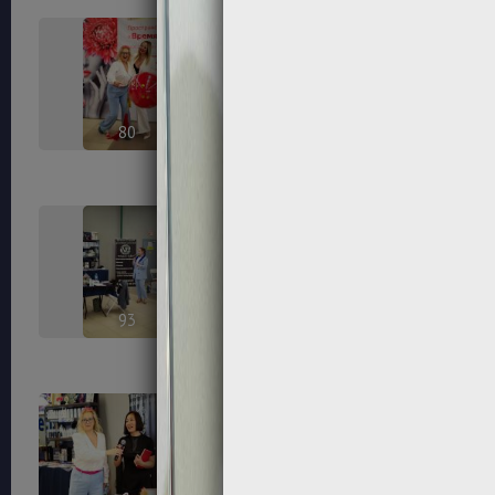
80
81
93
96