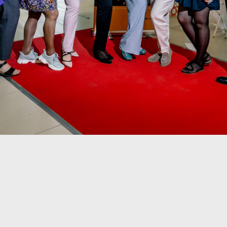
18
23
36
38