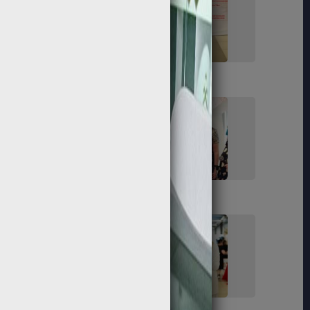
153
155
168
172
181
183