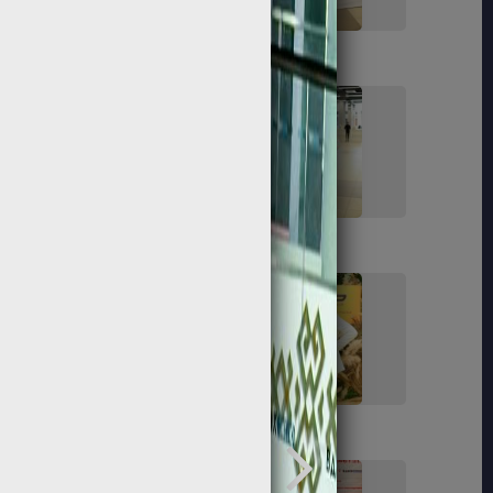
119
121
129
130
141
143