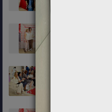
206
208
214
215
226
230