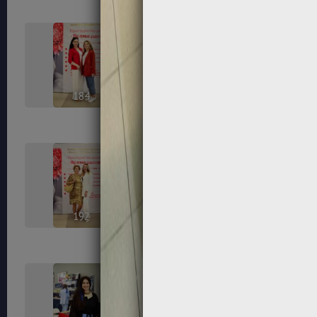
184
185
192
194