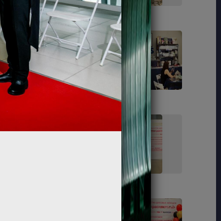
24
27
40
42