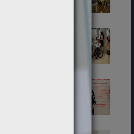
212
213
223
225
233
234