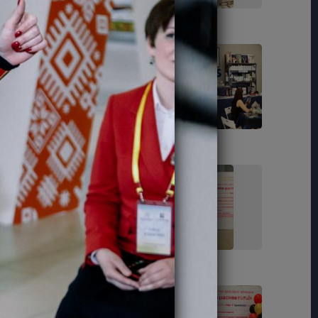
24
27
40
42