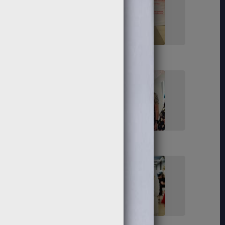
153
155
168
172
181
183