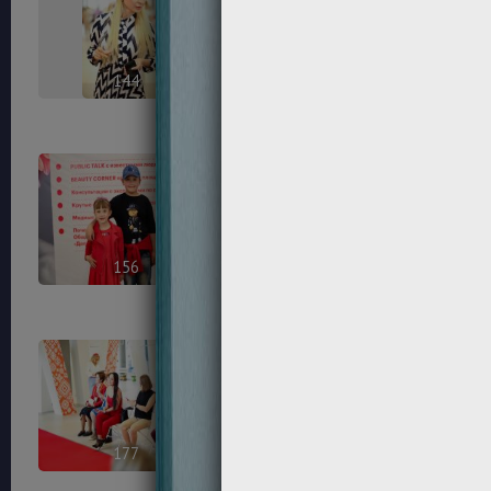
144
150
156
161
177
178