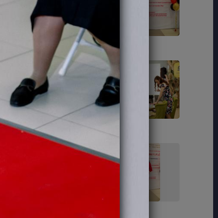
48
50
65
67
76
77