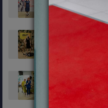
43
45
54
56
68
70