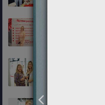
110
112
122
123
131
133