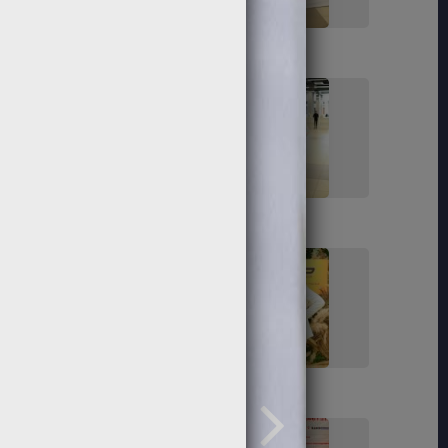
119
121
129
130
141
143