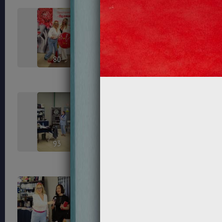
80
81
93
96