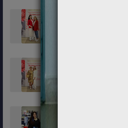
184
185
192
194