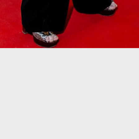
85
87
99
101