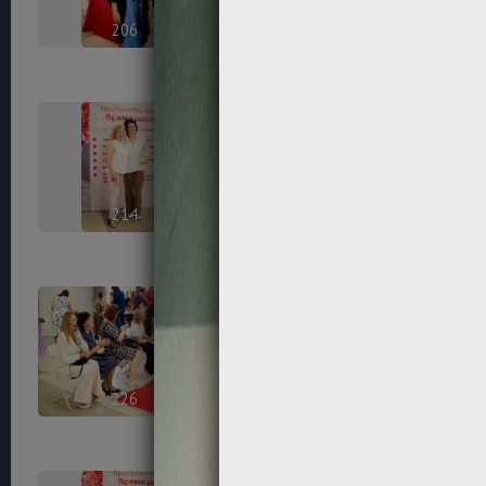
206
208
214
215
226
230