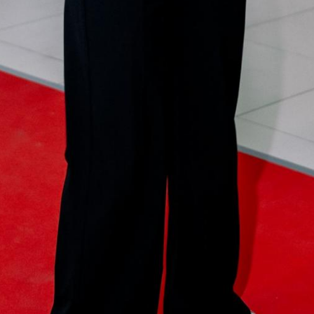
46
47
61
63
73
75