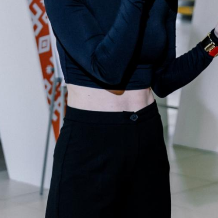
18
23
36
38