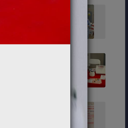
89
91
104
107