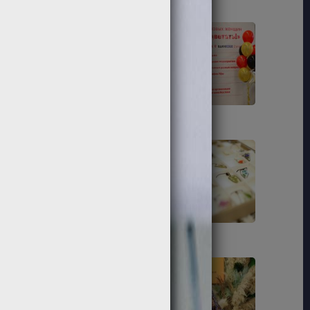
189
191
201
204