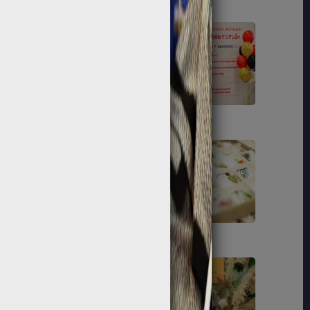
189
191
201
204