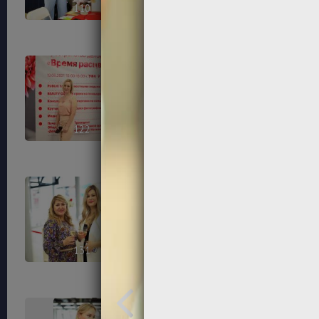
110
112
122
123
131
133