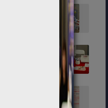
89
91
104
107