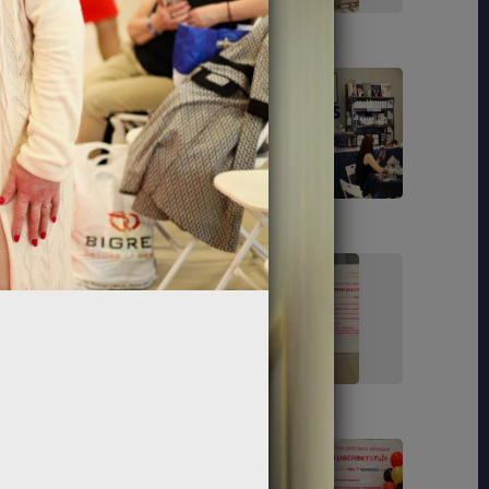
24
27
40
42