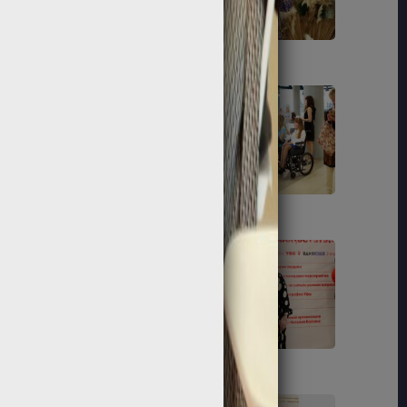
212
213
223
225
233
234