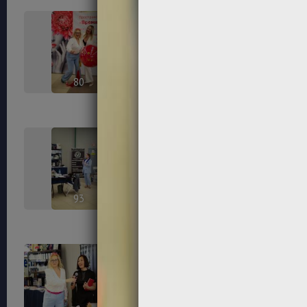
80
81
93
96