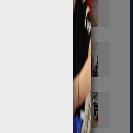
153
155
168
172
181
183