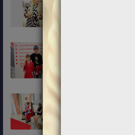
144
150
156
161
177
178