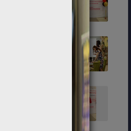
48
50
65
67
76
77