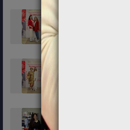
184
185
192
194