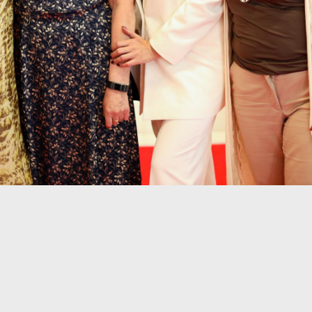
18
23
36
38