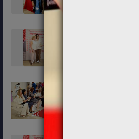
206
208
214
215
226
230