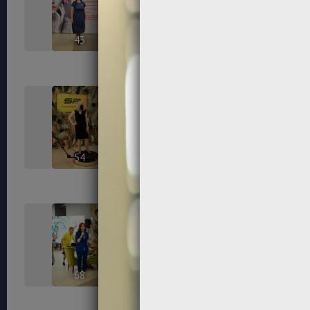
43
45
54
56
68
70