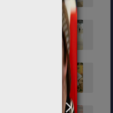
119
121
129
130
141
143