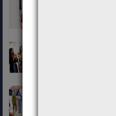
491
494
503
508
539
545