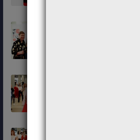
638
639
643
649
655
656