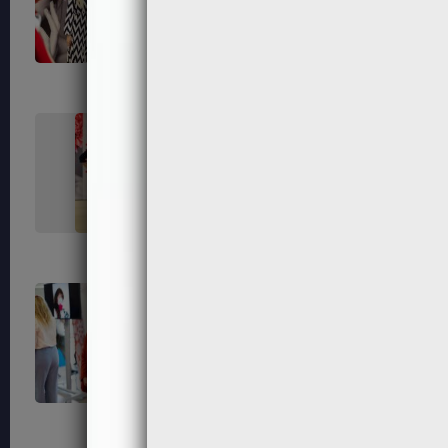
237
238
242
245
254
256