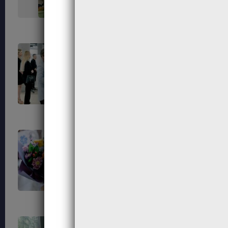
684
686
691
692
695
696