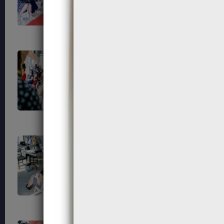
742
743
750
751
771
774