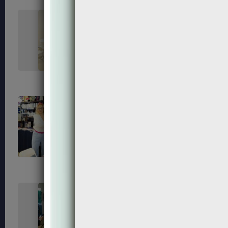
99
101
110
112