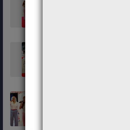
407
408
415
416
421
423