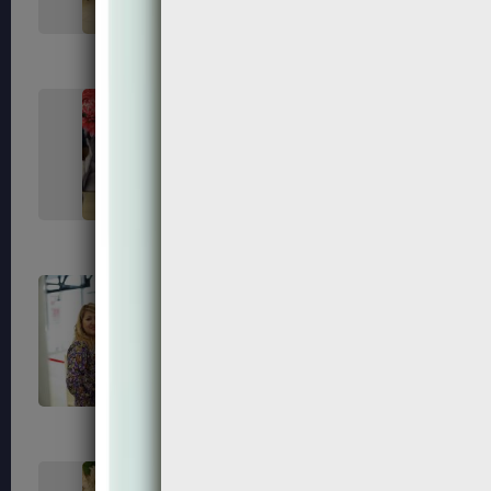
119
121
125
127
131
133