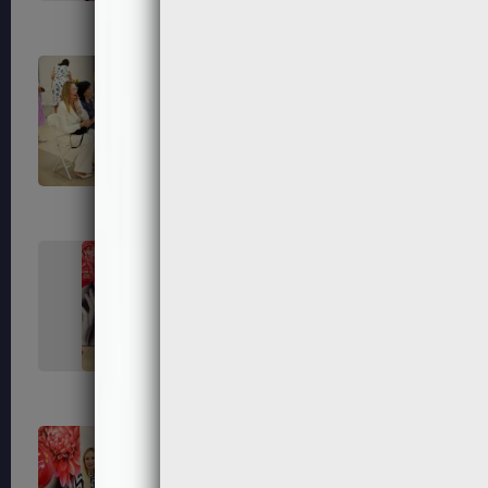
226
230
233
234