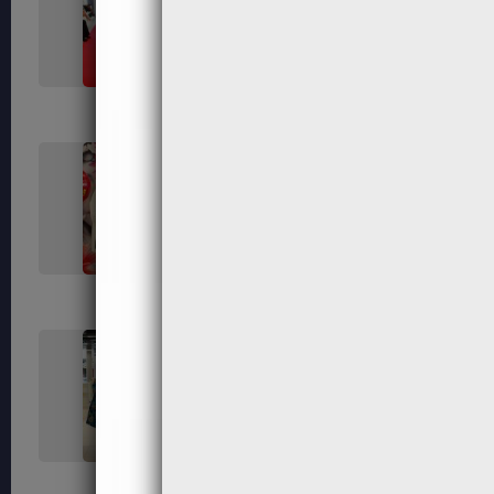
318
323
339
340
351
354