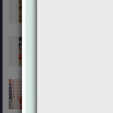
141
143
151
152
156
161