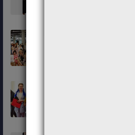
463
465
472
474
483
487