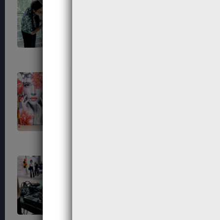
700
701
705
706
714
723