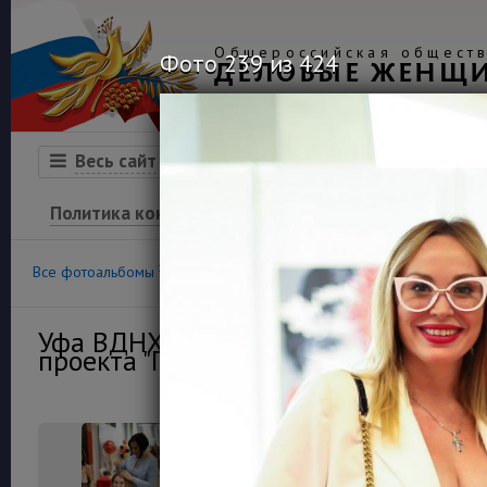
Общероссийская обществ
Фото 239 из 424
ДЕЛОВЫЕ ЖЕНЩ
Организация
Конкурсы
Весь сайт
Политика конфиденциальности
100
36
Все фотоальбомы
Конкурс «Успех»
Финансовая гра
Уфа ВДНХ Экспо 13 мая 2021г. Откр
проекта "Пространство деловых жен