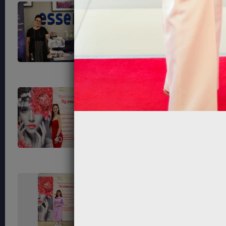
29
32
40
42
46
47