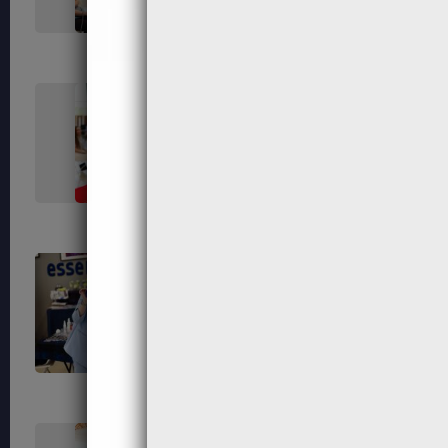
376
378
387
389
398
399