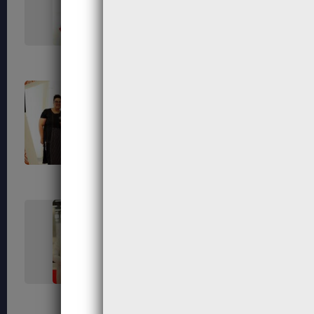
593
597
603
607
616
619