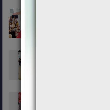
168
172
179
180