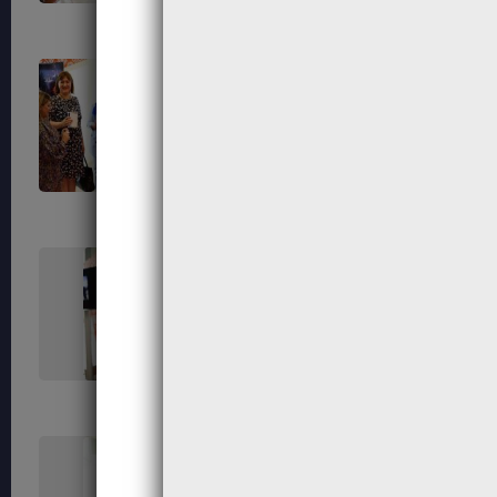
562
570
579
585