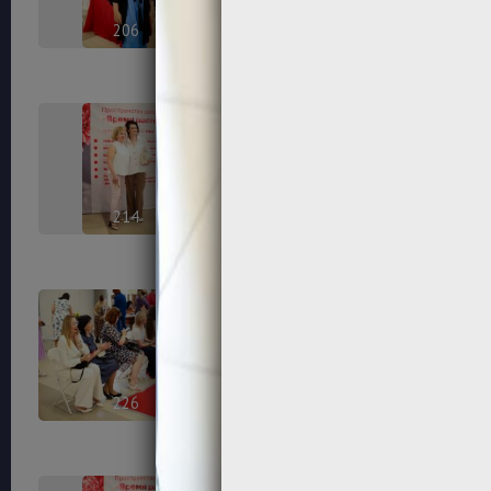
206
208
214
215
226
230