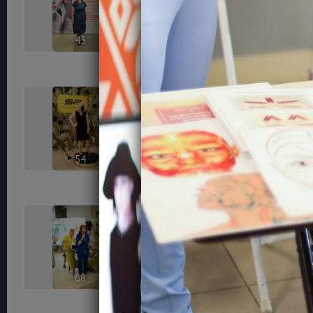
43
45
54
56
68
70