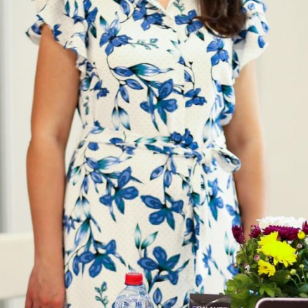
18
23
36
38