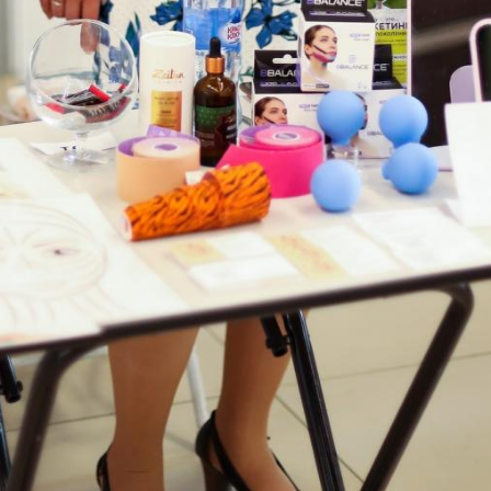
46
47
61
63
73
75