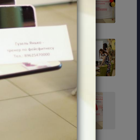
48
50
65
67
76
77