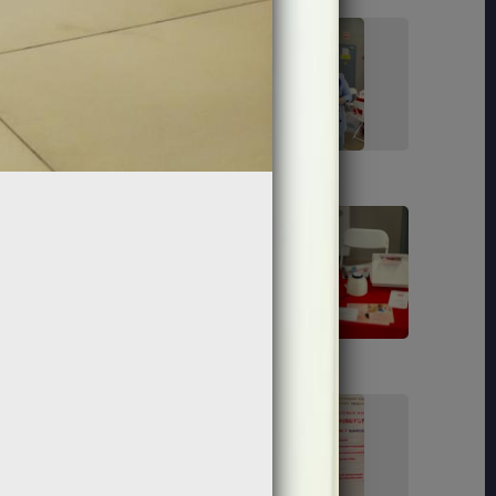
89
91
104
107