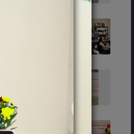
24
27
40
42