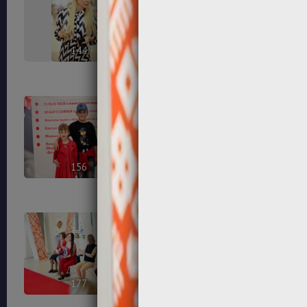
144
150
156
161
177
178