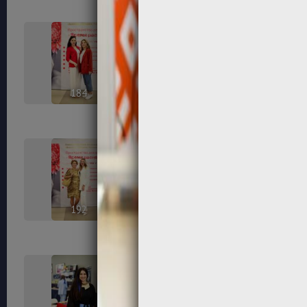
184
185
192
194