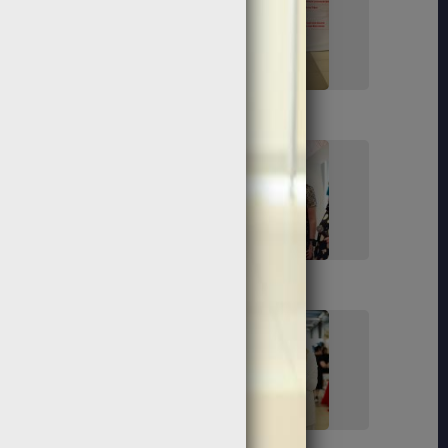
153
155
168
172
181
183