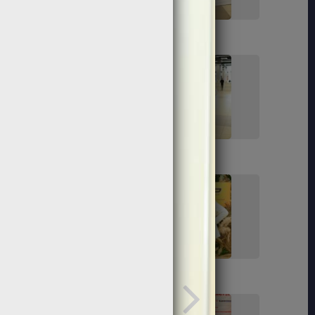
119
121
129
130
141
143