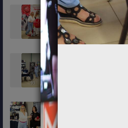
80
81
93
96