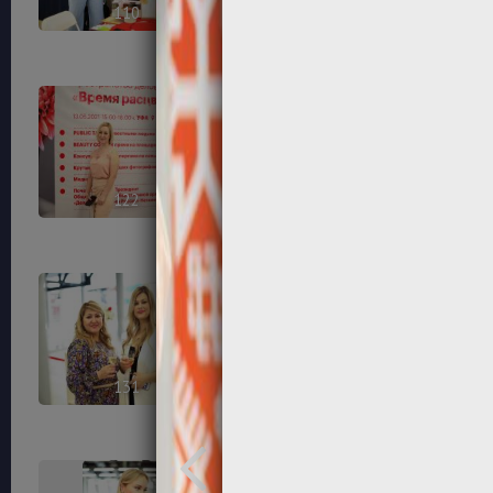
110
112
122
123
131
133