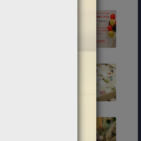
189
191
201
204