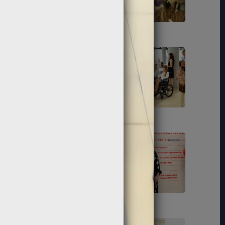
212
213
223
225
233
234