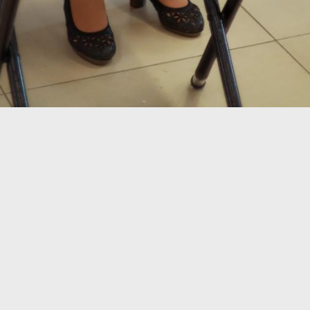
85
87
99
101