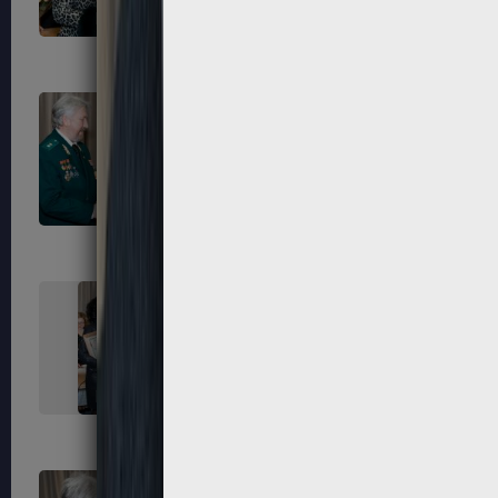
IDD_8834
IDD_8835
IDD_8839
IDD_8840
IDD_8843
IDD_8844