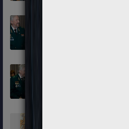
IDD_8902
IDD_8903
IDD_8906
IDD_8907