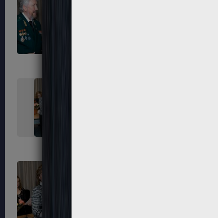
IDD_8890
IDD_8891
IDD_8894
IDD_8895
IDD_8898
IDD_8899