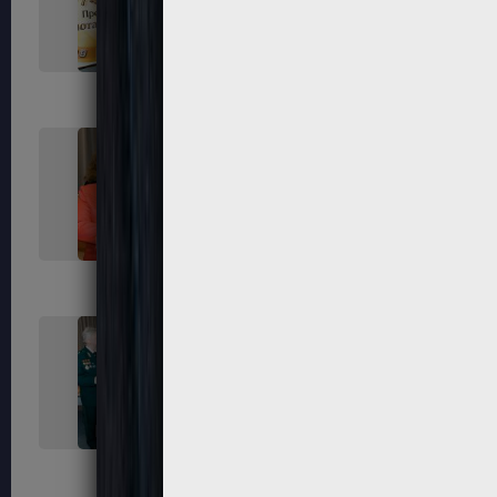
IDD_8911
IDD_8913
IDD_8919
IDD_8920
IDD_8923
IDD_8924