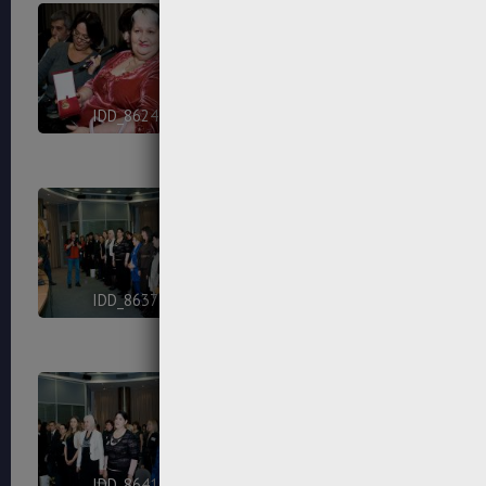
IDD_8624
IDD_8627
IDD_8637
IDD_8638
IDD_8641
IDD_8642