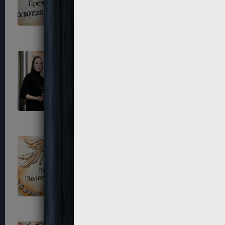
IDD_9042
IDD_9043
IDD_9047
IDD_9049
IDD_9052
IDD_9053