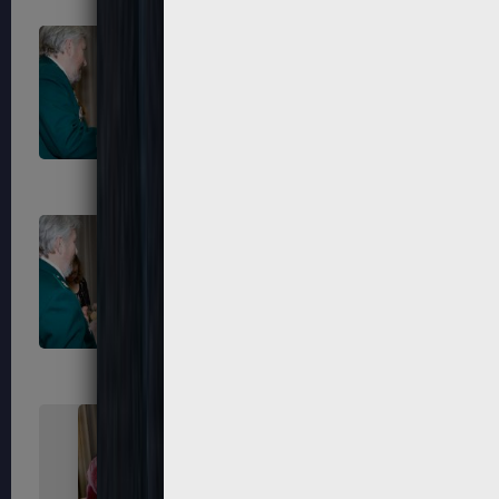
IDD_8973
IDD_8974
IDD_8977
IDD_8979_1