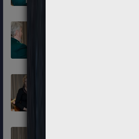
IDD_8937
IDD_8938
IDD_8941
IDD_8944
IDD_8948
IDD_8949