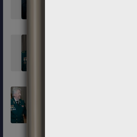
IDD_8764
IDD_8766
IDD_8772
IDD_8773
IDD_8776
IDD_8777