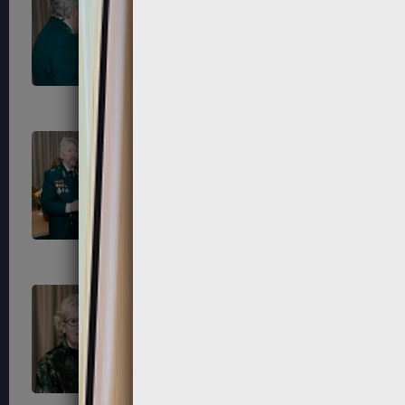
IDD_8849
IDD_8850
IDD_8853
IDD_8854
IDD_8858
IDD_8859