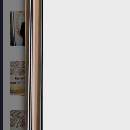
IDD_9033
IDD_9034
IDD_9038
IDD_9039