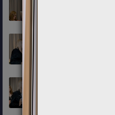
IDD_8954
IDD_8956
IDD_8959
IDD_8960
IDD_8966
IDD_8968