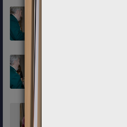
IDD_8973
IDD_8974
IDD_8977
IDD_8979_1