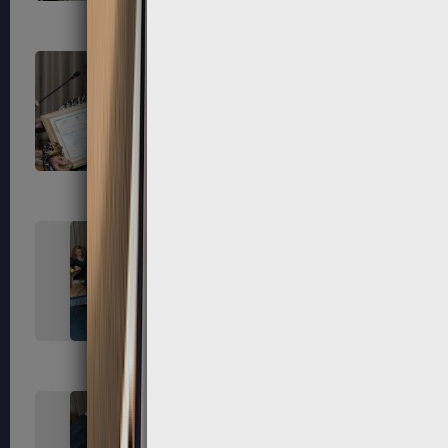
IDD_8752
IDD_8755
IDD_8759
IDD_8760