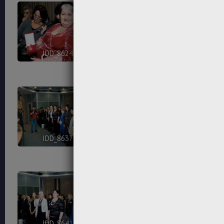
IDD_8624
IDD_8627
IDD_8637
IDD_8638
IDD_8641
IDD_8642