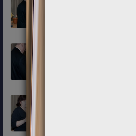
IDD_8694
IDD_8695
IDD_8698
IDD_8699
IDD_8702
IDD_8703