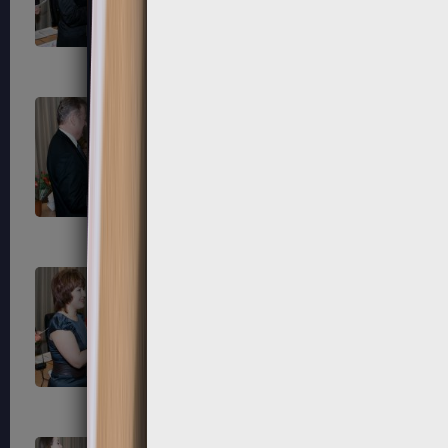
IDD_8716
IDD_8717
IDD_8720
IDD_8723
IDD_8726
IDD_8730