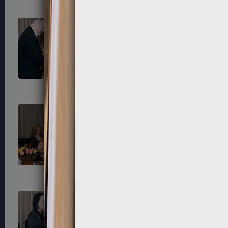
IDD_8706
IDD_8707
IDD_8711
IDD_8712