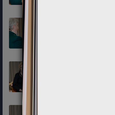
IDD_8937
IDD_8938
IDD_8941
IDD_8944
IDD_8948
IDD_8949