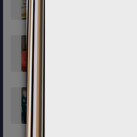
IDD_8911
IDD_8913
IDD_8919
IDD_8920
IDD_8923
IDD_8924