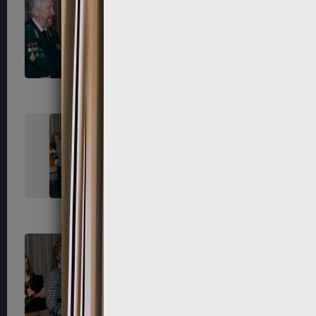
IDD_8890
IDD_8891
IDD_8894
IDD_8895
IDD_8898
IDD_8899