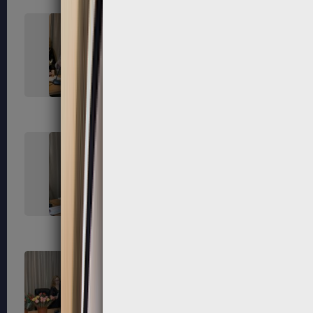
IDD_8668
IDD_8669
IDD_8672
IDD_8673