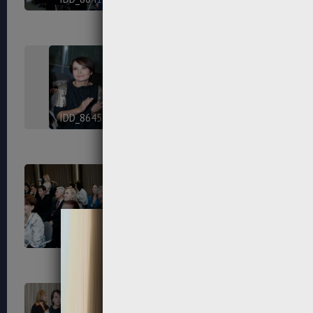
IDD_8645
IDD_8646
IDD_8650
IDD_8651