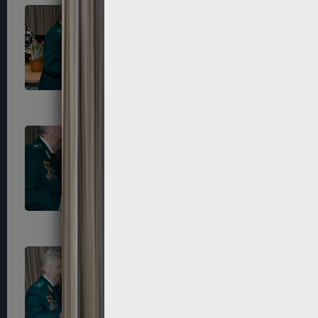
IDD_8927
IDD_8928
IDD_8931
IDD_8933