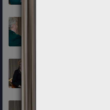
IDD_8937
IDD_8938
IDD_8941
IDD_8944
IDD_8948
IDD_8949