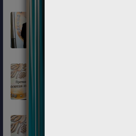
IDD_9033
IDD_9034
IDD_9038
IDD_9039