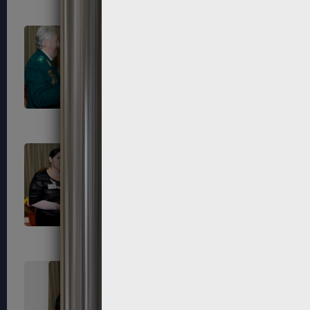
IDD_8865
IDD_8866
IDD_8870
IDD_8871