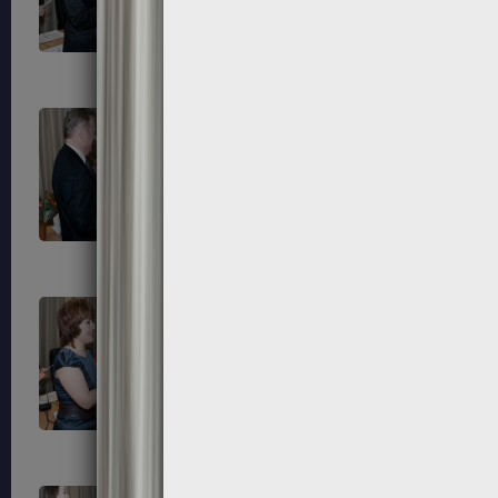
IDD_8716
IDD_8717
IDD_8720
IDD_8723
IDD_8726
IDD_8730