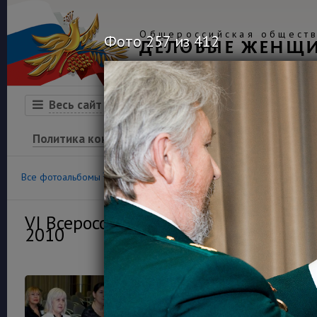
Общероссийская обществ
Фото 257 из 412
ДЕЛОВЫЕ ЖЕНЩ
Организация
Конкурсы
Весь сайт
Политика конфиденциальности
100
36
Все фотоальбомы
Конкурс «Успех»
Финансовая гра
VI Всероссийский конкурс деловых
2010