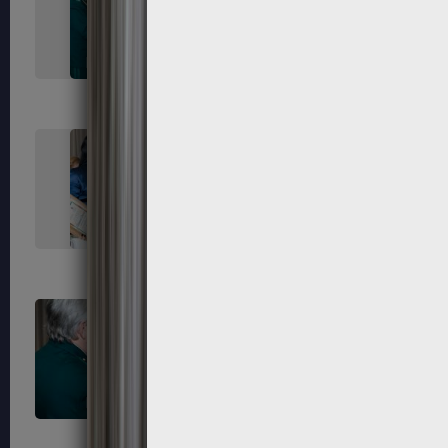
IDD_8806
IDD_8806_1
IDD_8808
IDD_8808_1
IDD_8811
IDD_8813