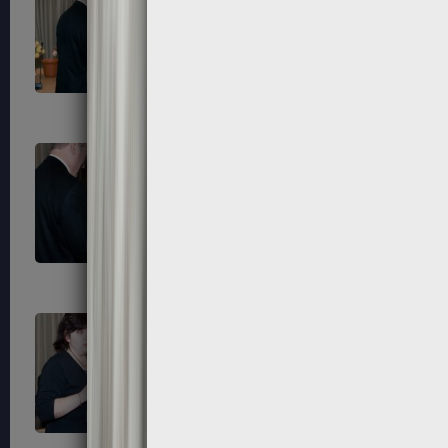
IDD_8694
IDD_8695
IDD_8698
IDD_8699
IDD_8702
IDD_8703