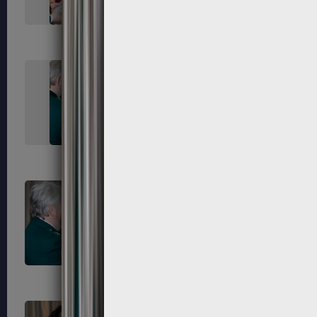
IDD_8983
IDD_8984_1
IDD_8987
IDD_8988
IDD_8991
IDD_8992