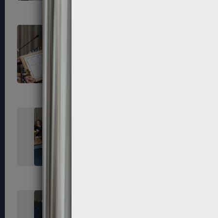
IDD_8752
IDD_8755
IDD_8759
IDD_8760