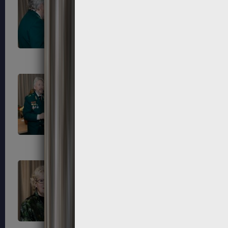
IDD_8849
IDD_8850
IDD_8853
IDD_8854
IDD_8858
IDD_8859