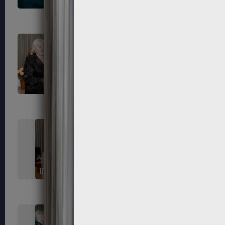
IDD_8789
IDD_8792
IDD_8797
IDD_8798
IDD_8800_1
IDD_8801