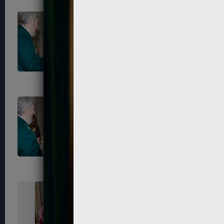
IDD_8973
IDD_8974
IDD_8977
IDD_8979_1