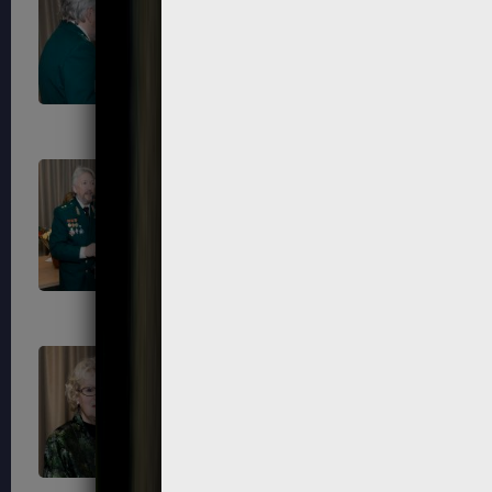
IDD_8849
IDD_8850
IDD_8853
IDD_8854
IDD_8858
IDD_8859