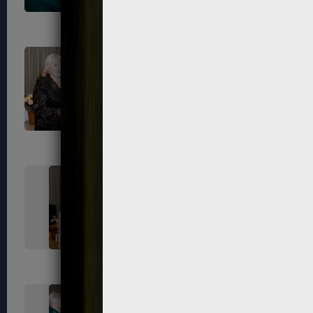
IDD_8789
IDD_8792
IDD_8797
IDD_8798
IDD_8800_1
IDD_8801