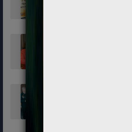
IDD_8911
IDD_8913
IDD_8919
IDD_8920
IDD_8923
IDD_8924