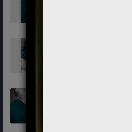
IDD_8806
IDD_8806_1
IDD_8808
IDD_8808_1
IDD_8811
IDD_8813