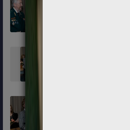
IDD_8890
IDD_8891
IDD_8894
IDD_8895
IDD_8898
IDD_8899