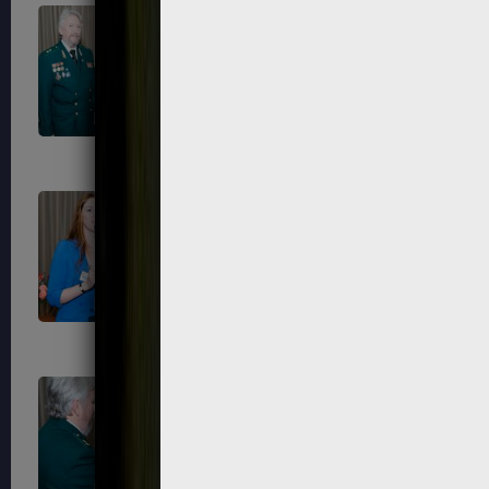
IDD_8780
IDD_8782
IDD_8785
IDD_8786