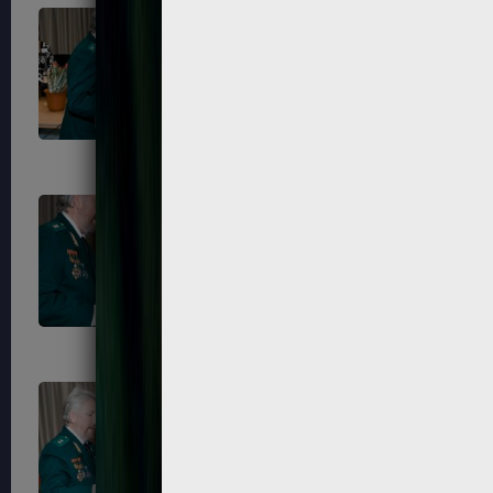
IDD_8927
IDD_8928
IDD_8931
IDD_8933