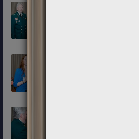
IDD_8780
IDD_8782
IDD_8785
IDD_8786