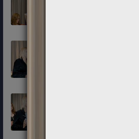
IDD_8954
IDD_8956
IDD_8959
IDD_8960
IDD_8966
IDD_8968