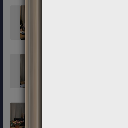
IDD_8668
IDD_8669
IDD_8672
IDD_8673