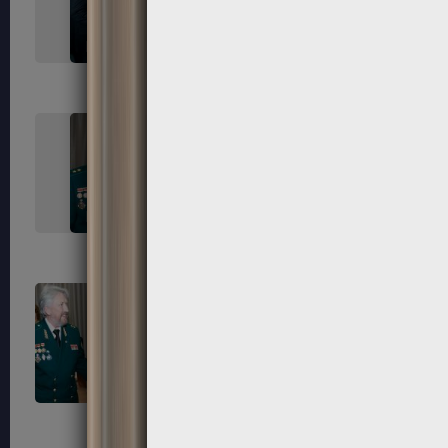
IDD_8764
IDD_8766
IDD_8772
IDD_8773
IDD_8776
IDD_8777