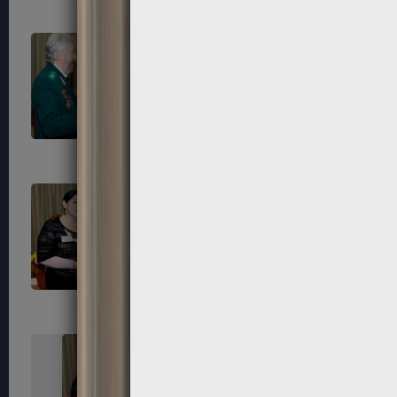
IDD_8865
IDD_8866
IDD_8870
IDD_8871