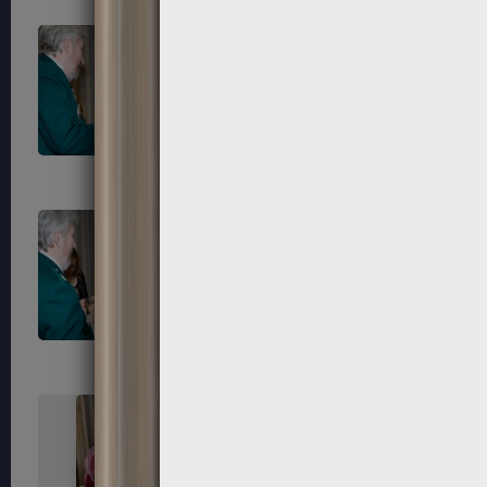
IDD_8973
IDD_8974
IDD_8977
IDD_8979_1