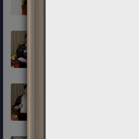
IDD_8876
IDD_8877
IDD_8880
IDD_8881
IDD_8885
IDD_8886