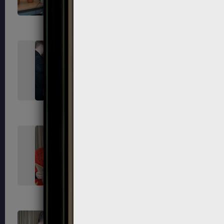
IDD_8676
IDD_8677
IDD_8684
IDD_8685
IDD_8689
IDD_8690