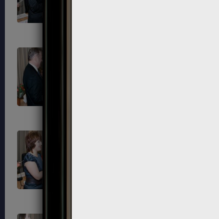
IDD_8716
IDD_8717
IDD_8720
IDD_8723
IDD_8726
IDD_8730