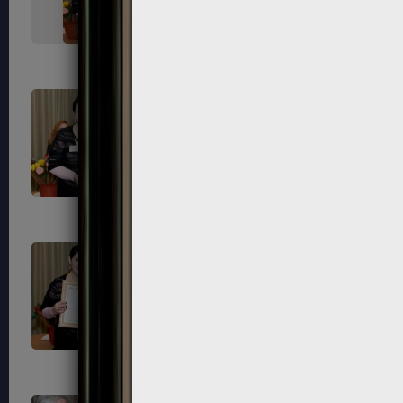
IDD_8876
IDD_8877
IDD_8880
IDD_8881
IDD_8885
IDD_8886