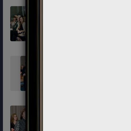
IDD_8822
IDD_8823
IDD_8828
IDD_8830