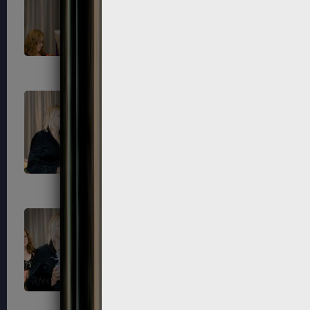
IDD_8954
IDD_8956
IDD_8959
IDD_8960
IDD_8966
IDD_8968