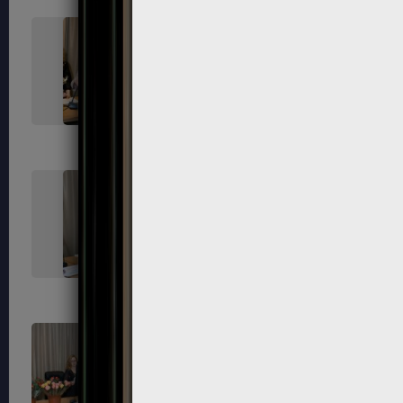
IDD_8668
IDD_8669
IDD_8672
IDD_8673