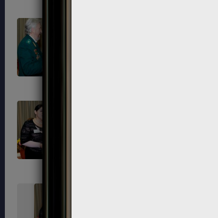
IDD_8865
IDD_8866
IDD_8870
IDD_8871