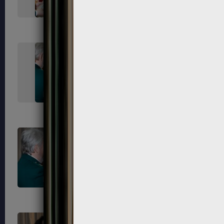
IDD_8983
IDD_8984_1
IDD_8987
IDD_8988
IDD_8991
IDD_8992