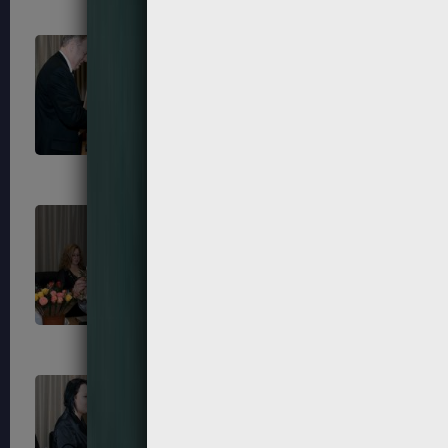
IDD_8706
IDD_8707
IDD_8711
IDD_8712