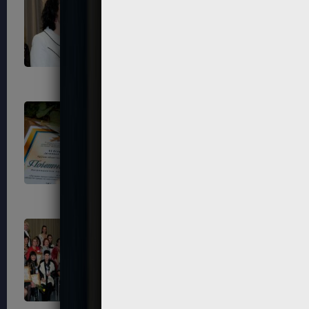
IDD_8995
IDD_8998
IDD_9011
IDD_9012
IDD_9020
IDD_9024