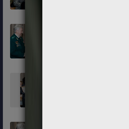
IDD_8834
IDD_8835
IDD_8839
IDD_8840
IDD_8843
IDD_8844