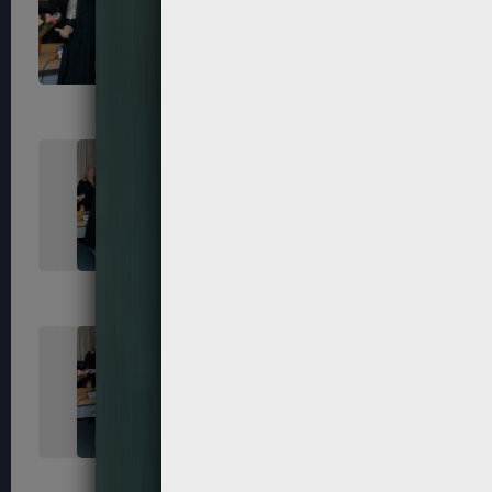
IDD_8656
IDD_8657
IDD_8660
IDD_8661
IDD_8664
IDD_8665