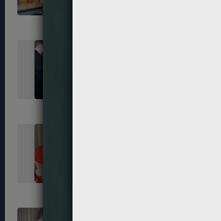
IDD_8676
IDD_8677
IDD_8684
IDD_8685
IDD_8689
IDD_8690