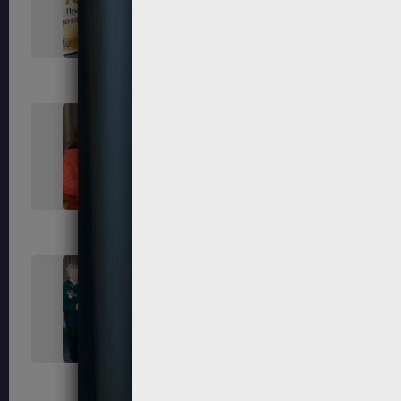
IDD_8911
IDD_8913
IDD_8919
IDD_8920
IDD_8923
IDD_8924