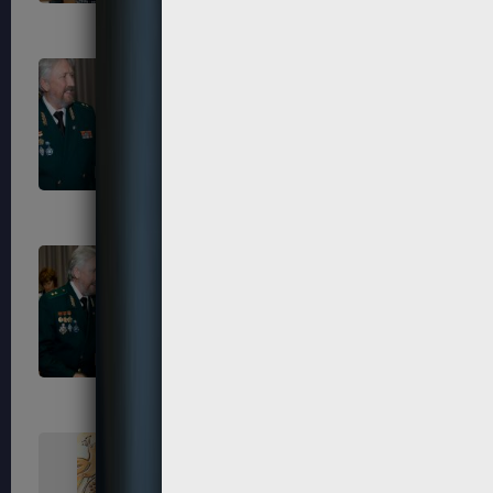
IDD_8902
IDD_8903
IDD_8906
IDD_8907