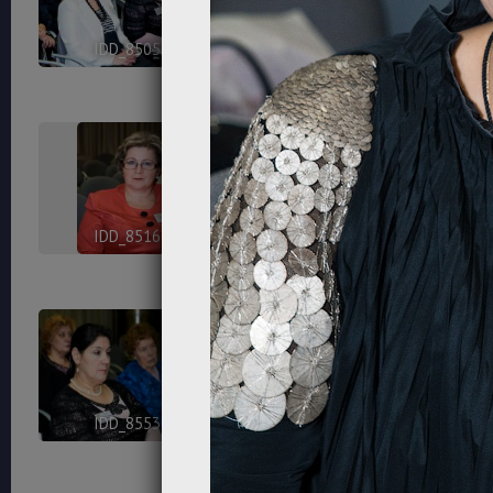
IDD_8505
призы
IDD_8516
IDD_8517
IDD_8553
IDD_8621