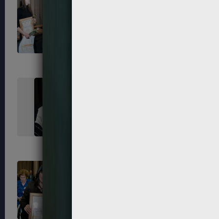
IDD_8736
IDD_8737
IDD_8741
IDD_8742
IDD_8747
IDD_8748