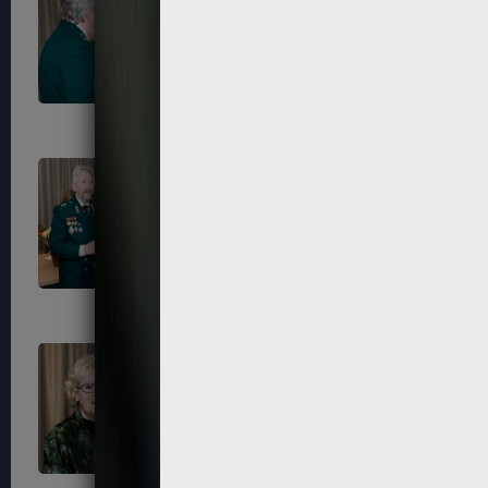
IDD_8849
IDD_8850
IDD_8853
IDD_8854
IDD_8858
IDD_8859