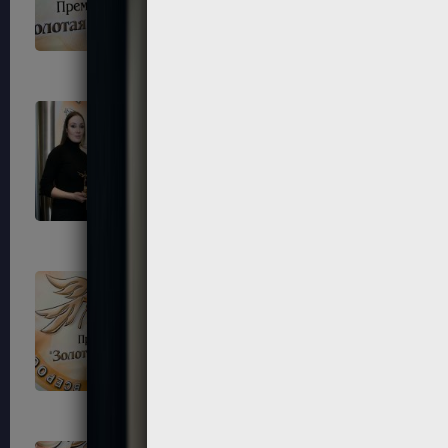
IDD_9042
IDD_9043
IDD_9047
IDD_9049
IDD_9052
IDD_9053