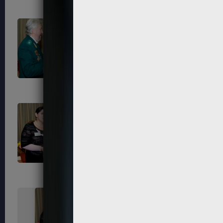
IDD_8865
IDD_8866
IDD_8870
IDD_8871