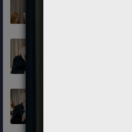
IDD_8954
IDD_8956
IDD_8959
IDD_8960
IDD_8966
IDD_8968