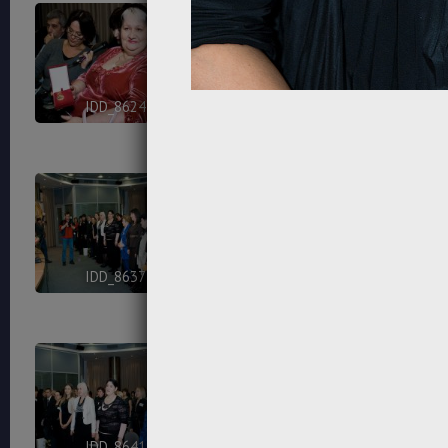
IDD_8624
IDD_8627
IDD_8637
IDD_8638
IDD_8641
IDD_8642