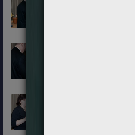
IDD_8694
IDD_8695
IDD_8698
IDD_8699
IDD_8702
IDD_8703