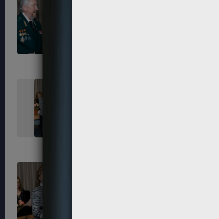
IDD_8890
IDD_8891
IDD_8894
IDD_8895
IDD_8898
IDD_8899