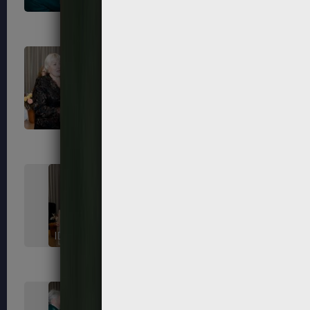
IDD_8789
IDD_8792
IDD_8797
IDD_8798
IDD_8800_1
IDD_8801