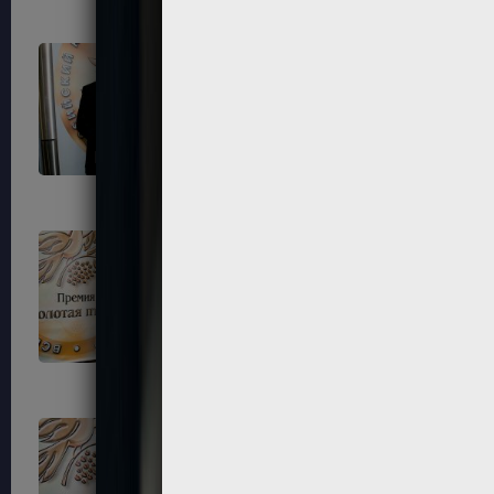
IDD_9033
IDD_9034
IDD_9038
IDD_9039