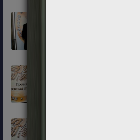
IDD_9033
IDD_9034
IDD_9038
IDD_9039