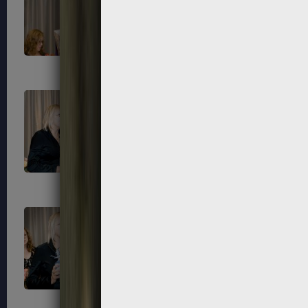
IDD_8954
IDD_8956
IDD_8959
IDD_8960
IDD_8966
IDD_8968