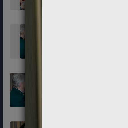
IDD_8983
IDD_8984_1
IDD_8987
IDD_8988
IDD_8991
IDD_8992