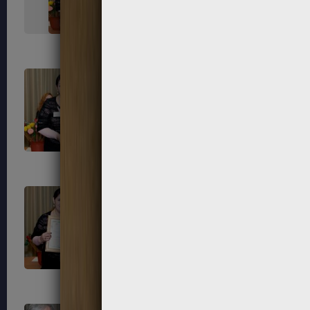
IDD_8876
IDD_8877
IDD_8880
IDD_8881
IDD_8885
IDD_8886