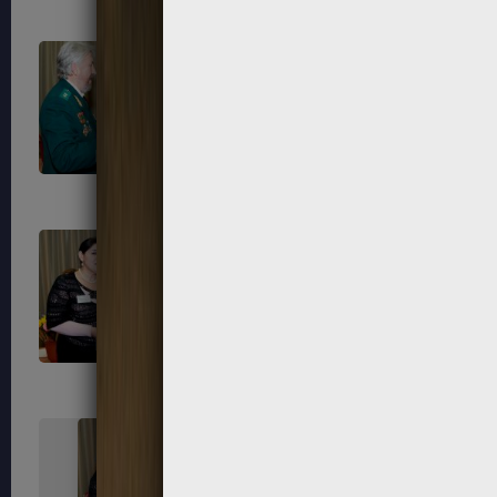
IDD_8865
IDD_8866
IDD_8870
IDD_8871