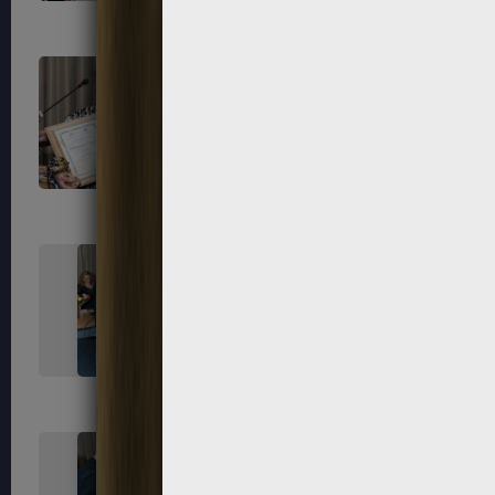
IDD_8752
IDD_8755
IDD_8759
IDD_8760