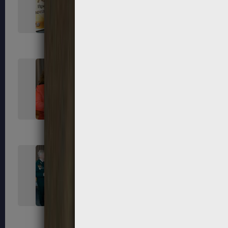
IDD_8911
IDD_8913
IDD_8919
IDD_8920
IDD_8923
IDD_8924