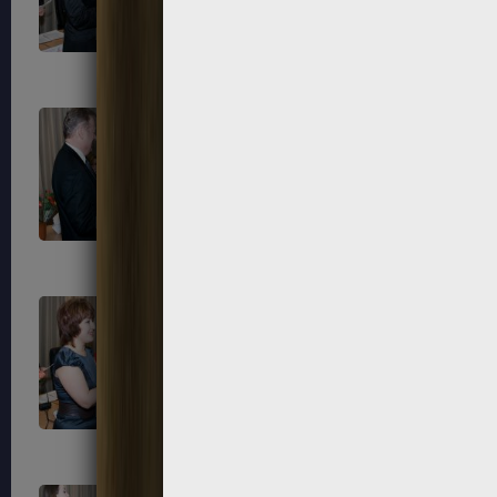
IDD_8716
IDD_8717
IDD_8720
IDD_8723
IDD_8726
IDD_8730