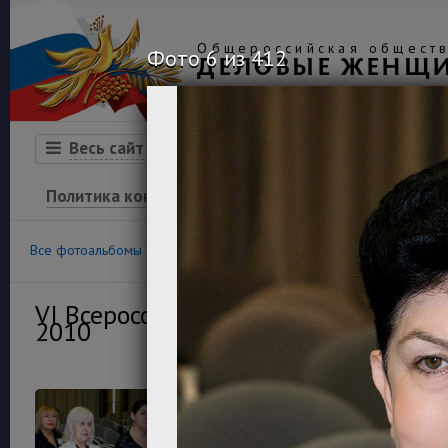
Общероссийская обществ
Фото 6 из 412
ДЕЛОВЫЕ ЖЕНЩ
Организация
Конкурсы
Весь сайт
Политика конфиденциальности
100
36
Все фотоальбомы
Конкурс «Успех»
Финансовая гра
VI Всероссийский конкурс деловых
2010