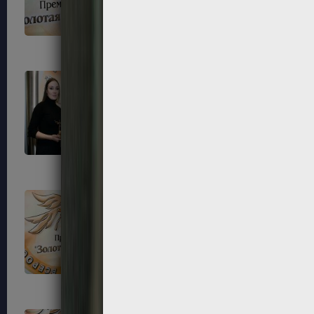
IDD_9042
IDD_9043
IDD_9047
IDD_9049
IDD_9052
IDD_9053