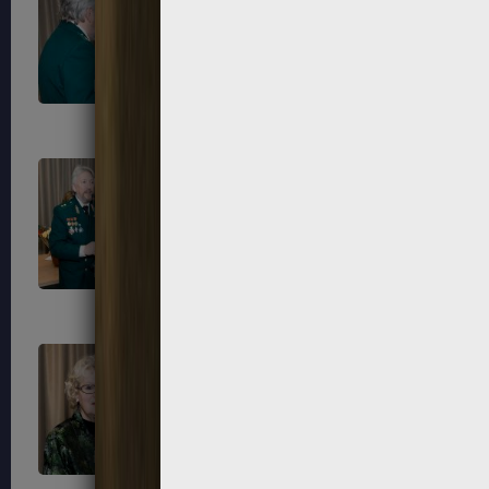
IDD_8849
IDD_8850
IDD_8853
IDD_8854
IDD_8858
IDD_8859