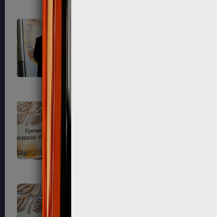
IDD_9033
IDD_9034
IDD_9038
IDD_9039