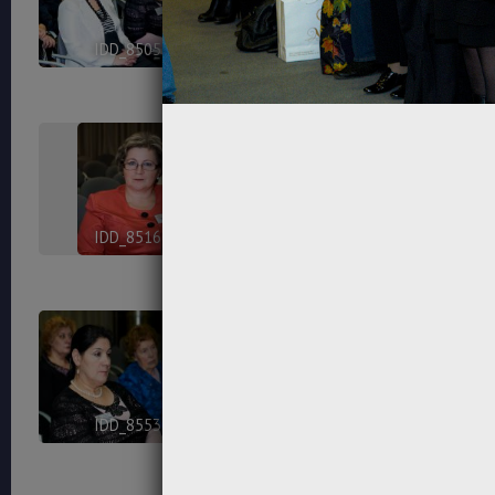
IDD_8505
призы
IDD_8516
IDD_8517
IDD_8553
IDD_8621