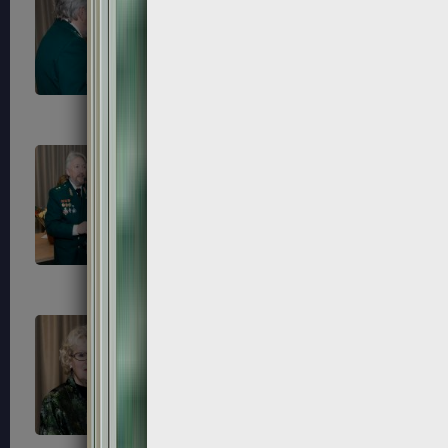
IDD_8849
IDD_8850
IDD_8853
IDD_8854
IDD_8858
IDD_8859