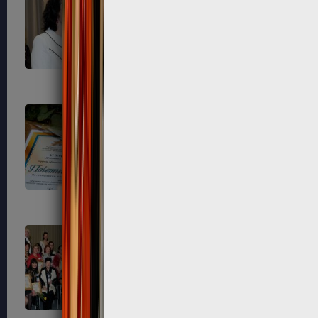
IDD_8995
IDD_8998
IDD_9011
IDD_9012
IDD_9020
IDD_9024