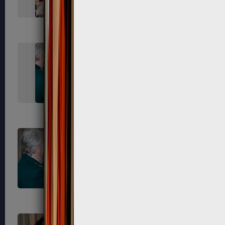
IDD_8983
IDD_8984_1
IDD_8987
IDD_8988
IDD_8991
IDD_8992