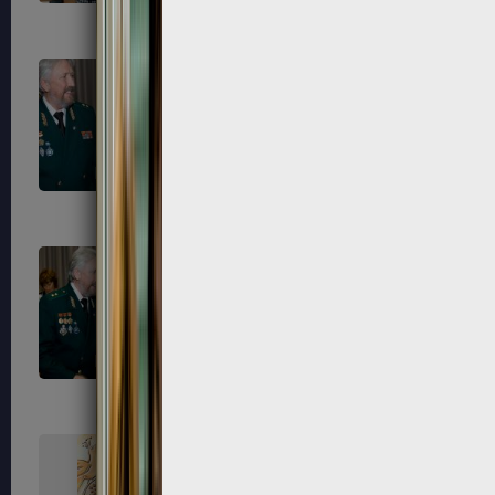
IDD_8902
IDD_8903
IDD_8906
IDD_8907