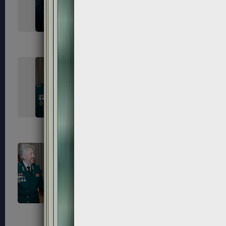
IDD_8764
IDD_8766
IDD_8772
IDD_8773
IDD_8776
IDD_8777