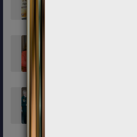
IDD_8911
IDD_8913
IDD_8919
IDD_8920
IDD_8923
IDD_8924