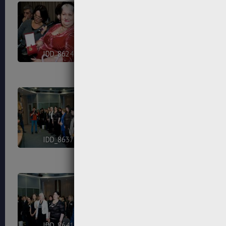
IDD_8624
IDD_8627
IDD_8637
IDD_8638
IDD_8641
IDD_8642