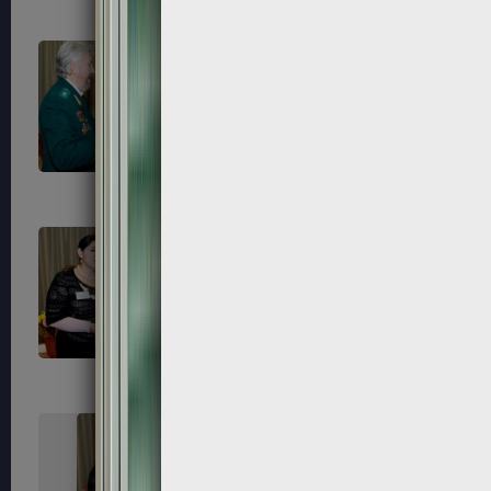
IDD_8865
IDD_8866
IDD_8870
IDD_8871