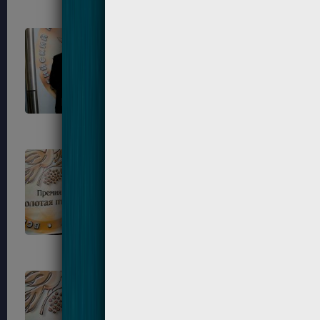
IDD_9033
IDD_9034
IDD_9038
IDD_9039