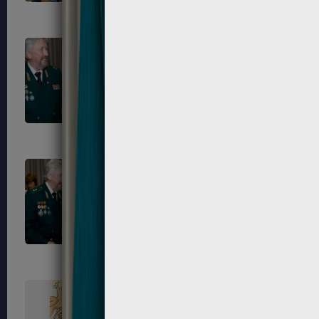
IDD_8902
IDD_8903
IDD_8906
IDD_8907