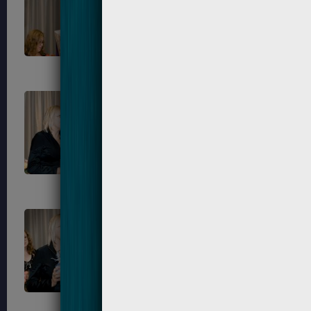
IDD_8954
IDD_8956
IDD_8959
IDD_8960
IDD_8966
IDD_8968