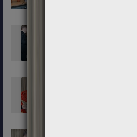
IDD_8676
IDD_8677
IDD_8684
IDD_8685
IDD_8689
IDD_8690