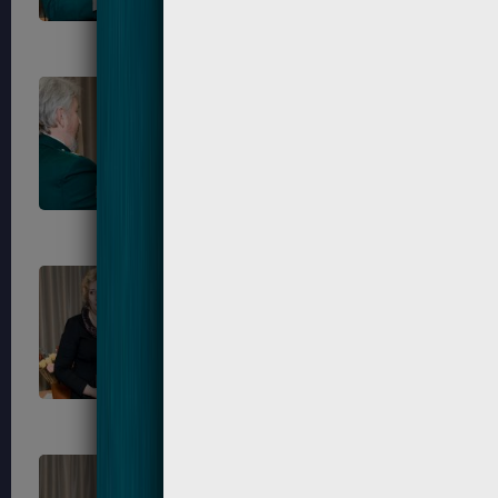
IDD_8937
IDD_8938
IDD_8941
IDD_8944
IDD_8948
IDD_8949