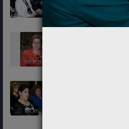
IDD_8505
призы
IDD_8516
IDD_8517
IDD_8553
IDD_8621