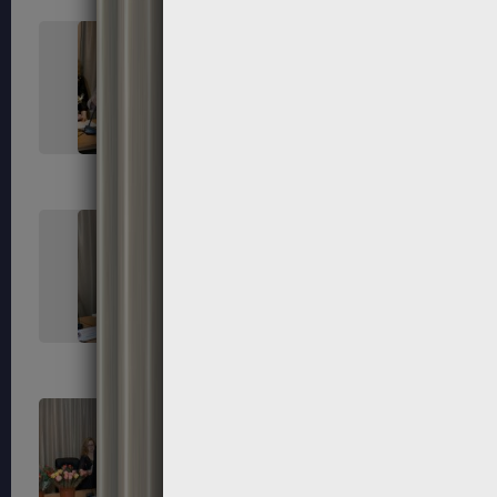
IDD_8668
IDD_8669
IDD_8672
IDD_8673