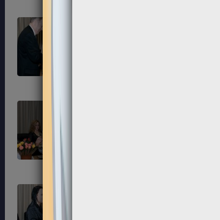
IDD_8706
IDD_8707
IDD_8711
IDD_8712