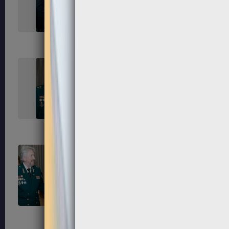
IDD_8764
IDD_8766
IDD_8772
IDD_8773
IDD_8776
IDD_8777