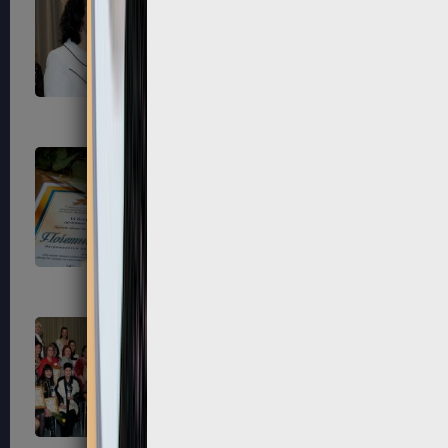
IDD_8995
IDD_8998
IDD_9011
IDD_9012
IDD_9020
IDD_9024