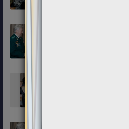
IDD_8834
IDD_8835
IDD_8839
IDD_8840
IDD_8843
IDD_8844