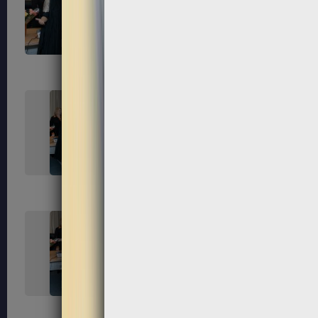
IDD_8656
IDD_8657
IDD_8660
IDD_8661
IDD_8664
IDD_8665