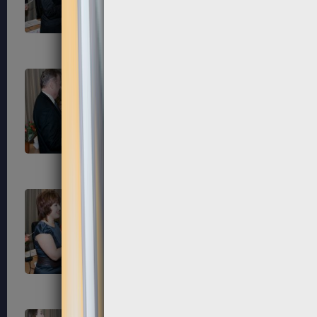
IDD_8716
IDD_8717
IDD_8720
IDD_8723
IDD_8726
IDD_8730