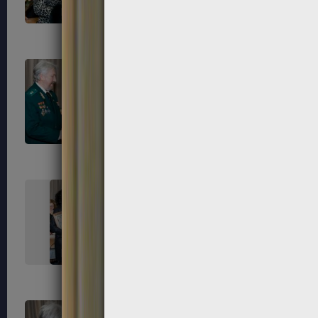
IDD_8834
IDD_8835
IDD_8839
IDD_8840
IDD_8843
IDD_8844