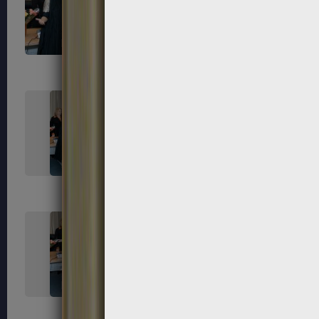
IDD_8656
IDD_8657
IDD_8660
IDD_8661
IDD_8664
IDD_8665