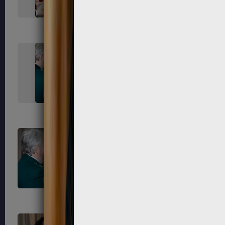
IDD_8983
IDD_8984_1
IDD_8987
IDD_8988
IDD_8991
IDD_8992