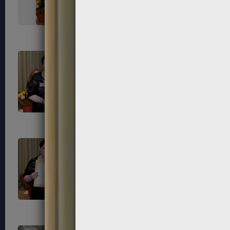
IDD_8876
IDD_8877
IDD_8880
IDD_8881
IDD_8885
IDD_8886