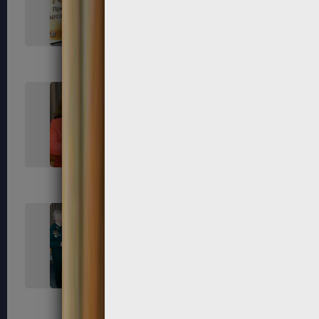
IDD_8911
IDD_8913
IDD_8919
IDD_8920
IDD_8923
IDD_8924