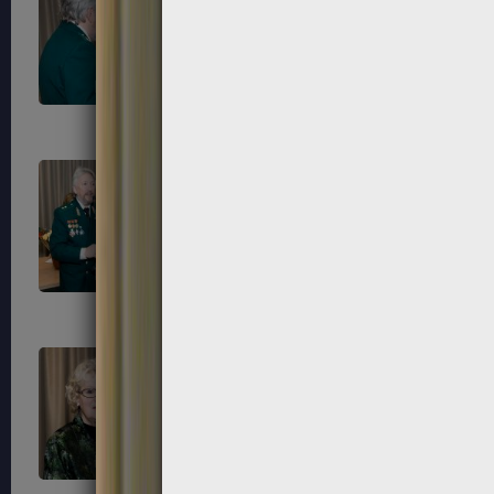
IDD_8849
IDD_8850
IDD_8853
IDD_8854
IDD_8858
IDD_8859