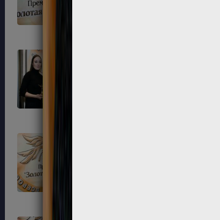
IDD_9042
IDD_9043
IDD_9047
IDD_9049
IDD_9052
IDD_9053