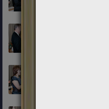
IDD_8716
IDD_8717
IDD_8720
IDD_8723
IDD_8726
IDD_8730