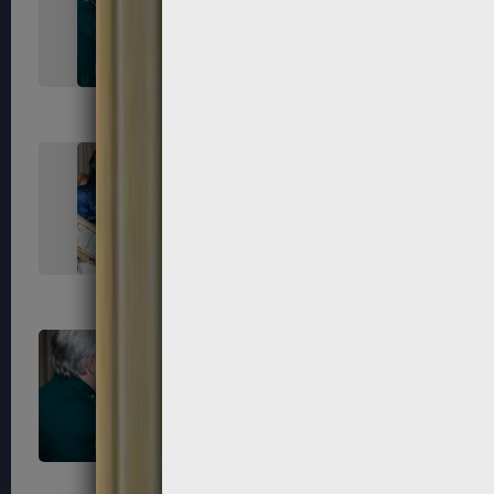
IDD_8806
IDD_8806_1
IDD_8808
IDD_8808_1
IDD_8811
IDD_8813