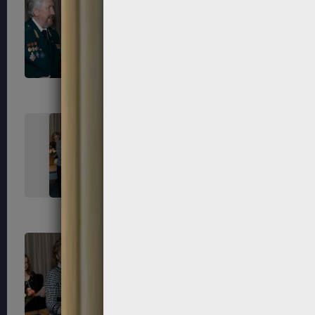
IDD_8890
IDD_8891
IDD_8894
IDD_8895
IDD_8898
IDD_8899