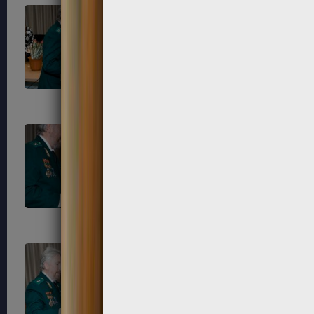
IDD_8927
IDD_8928
IDD_8931
IDD_8933