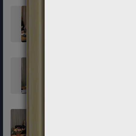
IDD_8668
IDD_8669
IDD_8672
IDD_8673