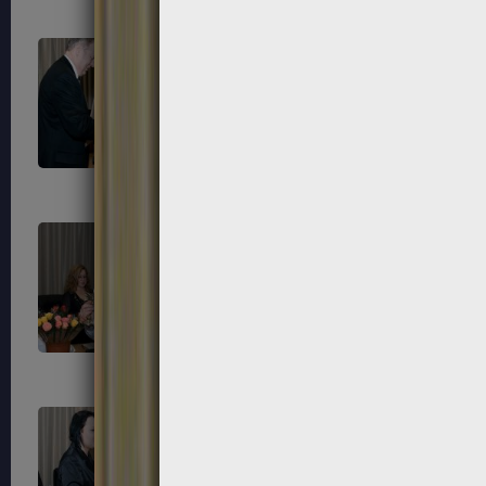
IDD_8706
IDD_8707
IDD_8711
IDD_8712