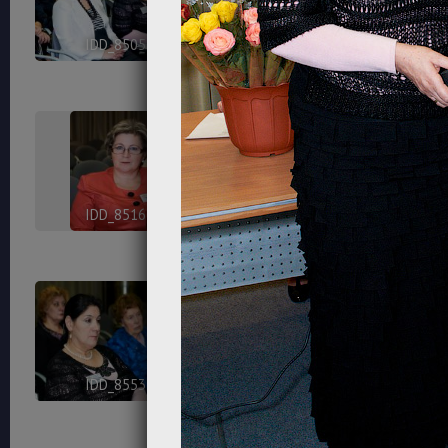
IDD_8505
призы
IDD_8516
IDD_8517
IDD_8553
IDD_8621