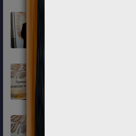
IDD_9033
IDD_9034
IDD_9038
IDD_9039