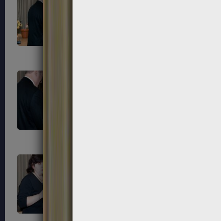
IDD_8694
IDD_8695
IDD_8698
IDD_8699
IDD_8702
IDD_8703