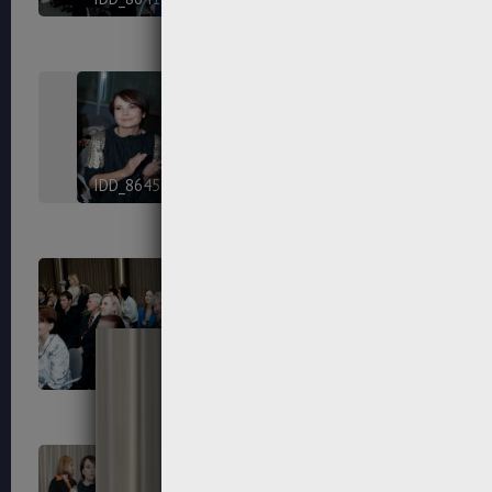
IDD_8645
IDD_8646
IDD_8650
IDD_8651