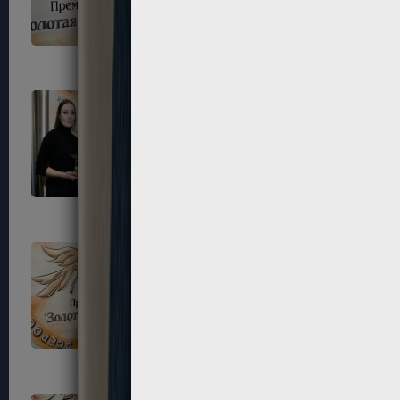
IDD_9042
IDD_9043
IDD_9047
IDD_9049
IDD_9052
IDD_9053