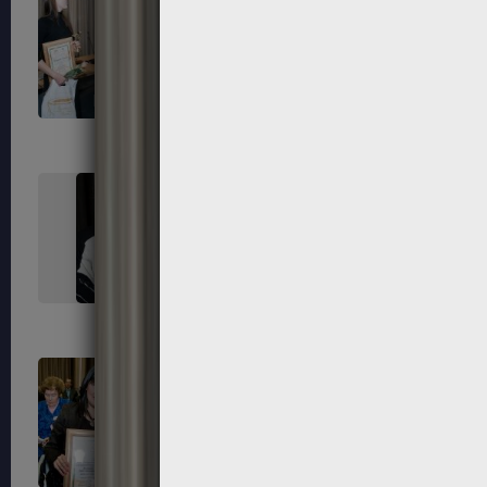
IDD_8736
IDD_8737
IDD_8741
IDD_8742
IDD_8747
IDD_8748