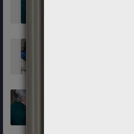
IDD_8806
IDD_8806_1
IDD_8808
IDD_8808_1
IDD_8811
IDD_8813