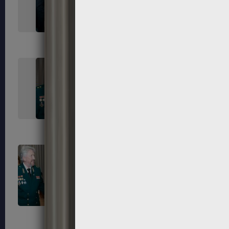
IDD_8764
IDD_8766
IDD_8772
IDD_8773
IDD_8776
IDD_8777