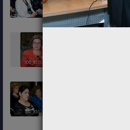
IDD_8505
призы
IDD_8516
IDD_8517
IDD_8553
IDD_8621