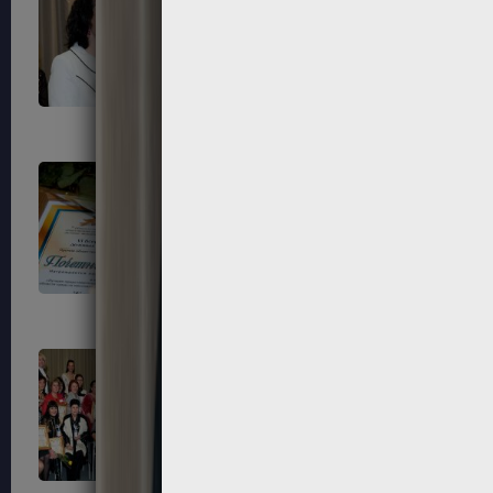
IDD_8995
IDD_8998
IDD_9011
IDD_9012
IDD_9020
IDD_9024