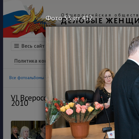
Общероссийская обществ
Фото 53 из 412
ДЕЛОВЫЕ ЖЕНЩ
Организация
Конкурсы
Весь сайт
Политика конфиденциальности
100
36
Все фотоальбомы
Конкурс «Успех»
Финансовая гра
VI Всероссийский конкурс деловых
2010