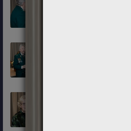
IDD_8849
IDD_8850
IDD_8853
IDD_8854
IDD_8858
IDD_8859