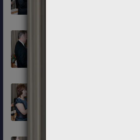
IDD_8716
IDD_8717
IDD_8720
IDD_8723
IDD_8726
IDD_8730