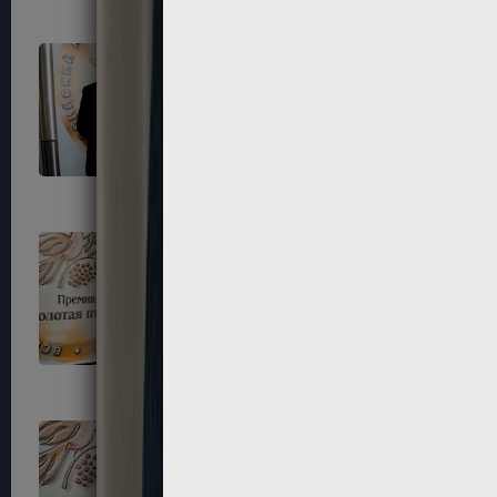
IDD_9033
IDD_9034
IDD_9038
IDD_9039