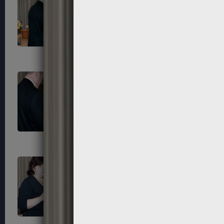
IDD_8694
IDD_8695
IDD_8698
IDD_8699
IDD_8702
IDD_8703