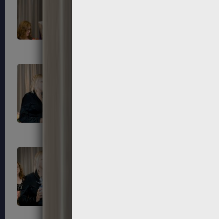
IDD_8954
IDD_8956
IDD_8959
IDD_8960
IDD_8966
IDD_8968