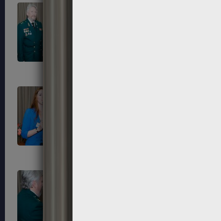
IDD_8780
IDD_8782
IDD_8785
IDD_8786