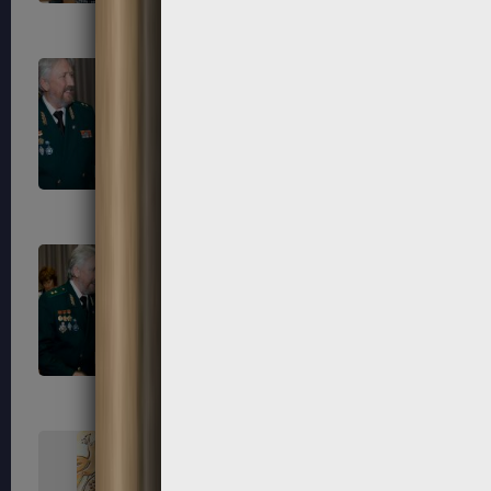
IDD_8902
IDD_8903
IDD_8906
IDD_8907