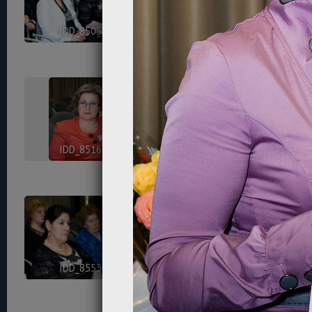
IDD_8505
призы
IDD_8516
IDD_8517
IDD_8553
IDD_8621