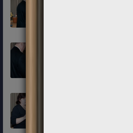
IDD_8694
IDD_8695
IDD_8698
IDD_8699
IDD_8702
IDD_8703