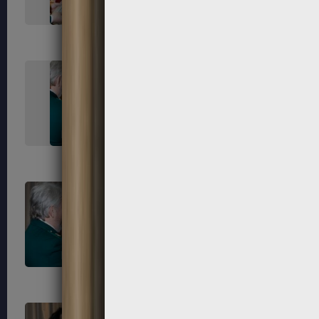
IDD_8983
IDD_8984_1
IDD_8987
IDD_8988
IDD_8991
IDD_8992