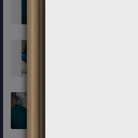
IDD_8806
IDD_8806_1
IDD_8808
IDD_8808_1
IDD_8811
IDD_8813