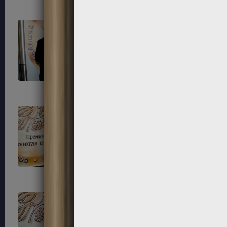
IDD_9033
IDD_9034
IDD_9038
IDD_9039