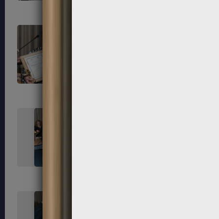
IDD_8752
IDD_8755
IDD_8759
IDD_8760