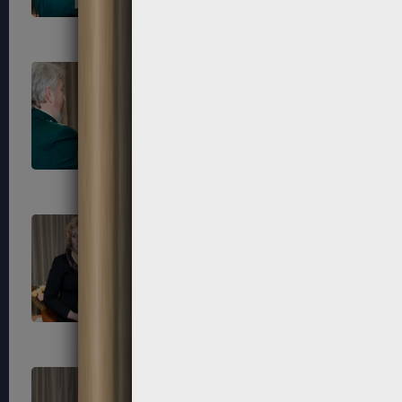
IDD_8937
IDD_8938
IDD_8941
IDD_8944
IDD_8948
IDD_8949