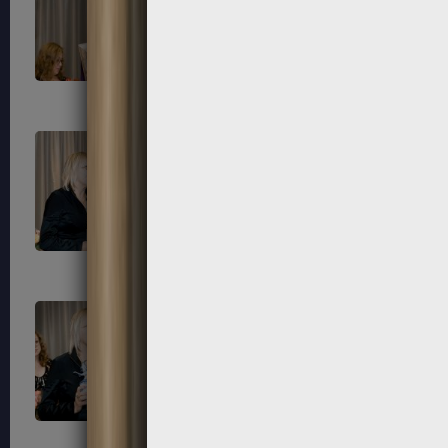
IDD_8954
IDD_8956
IDD_8959
IDD_8960
IDD_8966
IDD_8968