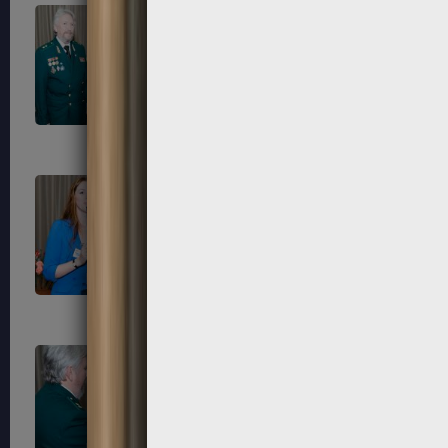
IDD_8780
IDD_8782
IDD_8785
IDD_8786