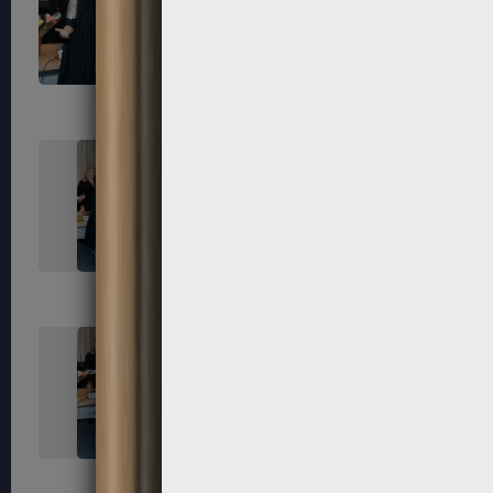
IDD_8656
IDD_8657
IDD_8660
IDD_8661
IDD_8664
IDD_8665