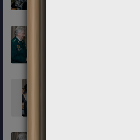
IDD_8834
IDD_8835
IDD_8839
IDD_8840
IDD_8843
IDD_8844