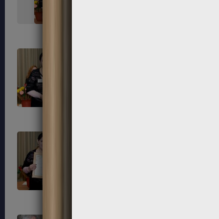
IDD_8876
IDD_8877
IDD_8880
IDD_8881
IDD_8885
IDD_8886