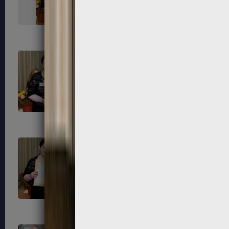
IDD_8876
IDD_8877
IDD_8880
IDD_8881
IDD_8885
IDD_8886