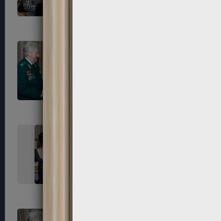
IDD_8834
IDD_8835
IDD_8839
IDD_8840
IDD_8843
IDD_8844