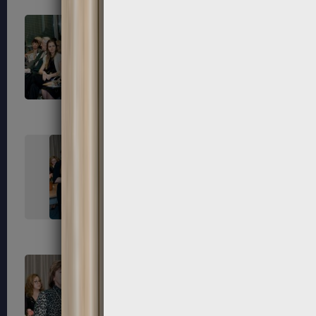
IDD_8822
IDD_8823
IDD_8828
IDD_8830