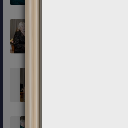
IDD_8789
IDD_8792
IDD_8797
IDD_8798
IDD_8800_1
IDD_8801