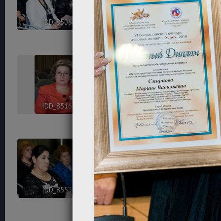
IDD_8505
призы
IDD_8516
IDD_8517
IDD_8553
IDD_8621