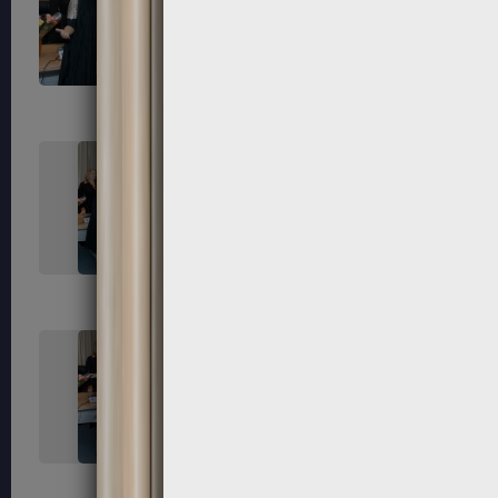
IDD_8656
IDD_8657
IDD_8660
IDD_8661
IDD_8664
IDD_8665