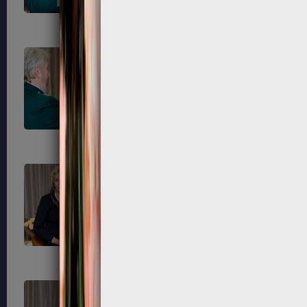
IDD_8937
IDD_8938
IDD_8941
IDD_8944
IDD_8948
IDD_8949