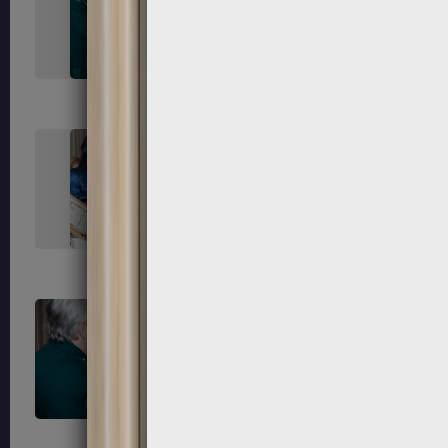
IDD_8806
IDD_8806_1
IDD_8808
IDD_8808_1
IDD_8811
IDD_8813