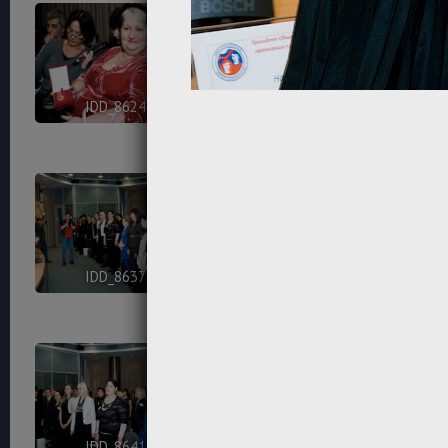
IDD_8624
IDD_8627
IDD_8637
IDD_8638
IDD_8641
IDD_8642