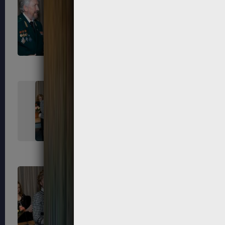
IDD_8890
IDD_8891
IDD_8894
IDD_8895
IDD_8898
IDD_8899