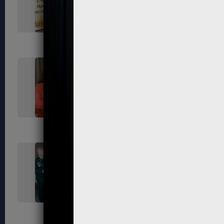
IDD_8911
IDD_8913
IDD_8919
IDD_8920
IDD_8923
IDD_8924