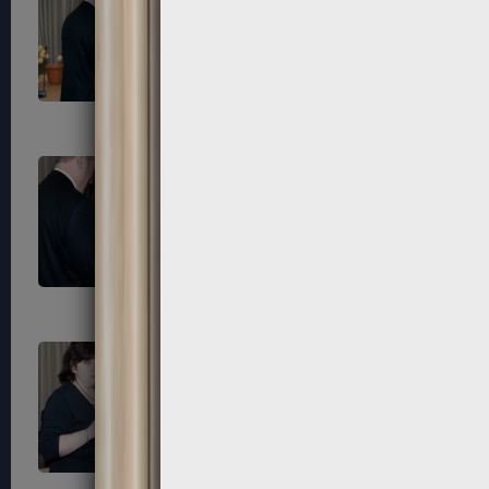
IDD_8694
IDD_8695
IDD_8698
IDD_8699
IDD_8702
IDD_8703