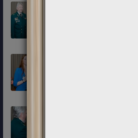
IDD_8780
IDD_8782
IDD_8785
IDD_8786