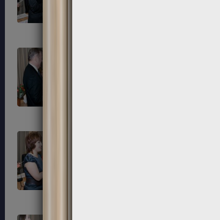
IDD_8716
IDD_8717
IDD_8720
IDD_8723
IDD_8726
IDD_8730