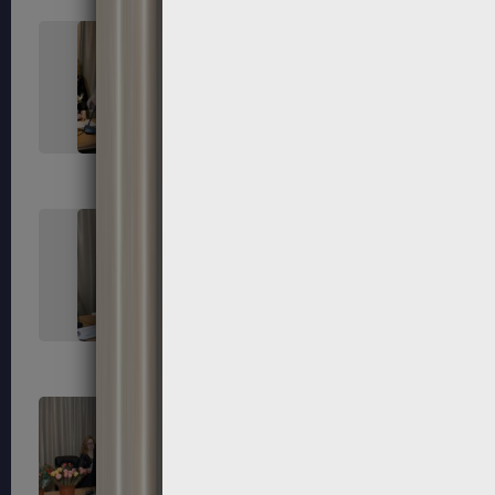
IDD_8668
IDD_8669
IDD_8672
IDD_8673