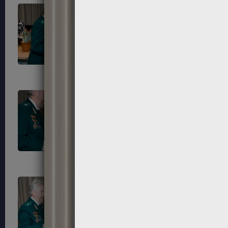
IDD_8927
IDD_8928
IDD_8931
IDD_8933