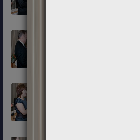
IDD_8716
IDD_8717
IDD_8720
IDD_8723
IDD_8726
IDD_8730