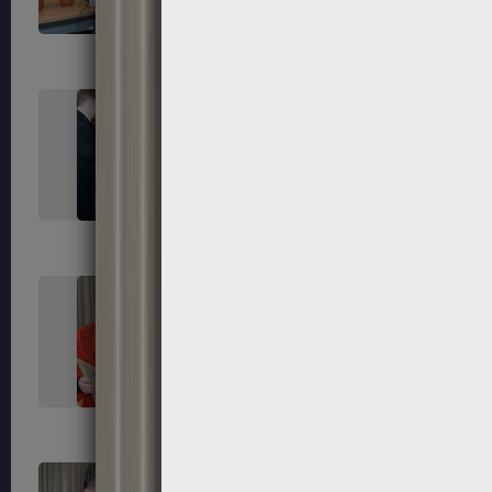
IDD_8676
IDD_8677
IDD_8684
IDD_8685
IDD_8689
IDD_8690