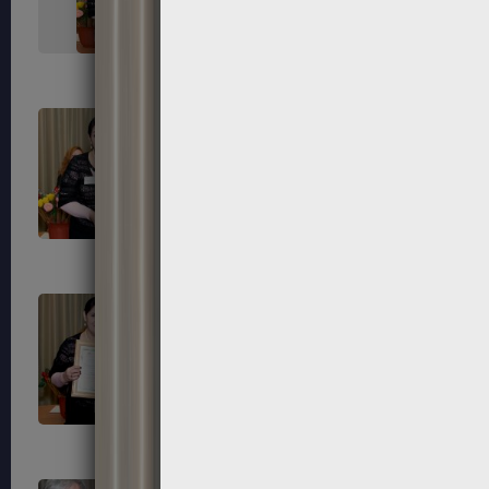
IDD_8876
IDD_8877
IDD_8880
IDD_8881
IDD_8885
IDD_8886