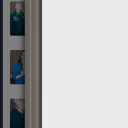
IDD_8780
IDD_8782
IDD_8785
IDD_8786