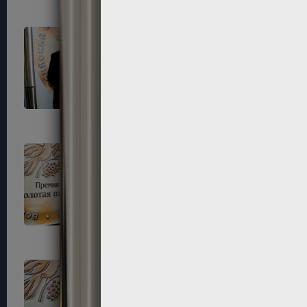
IDD_9033
IDD_9034
IDD_9038
IDD_9039