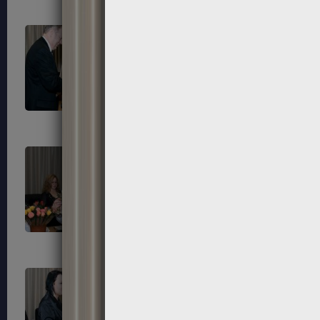
IDD_8706
IDD_8707
IDD_8711
IDD_8712