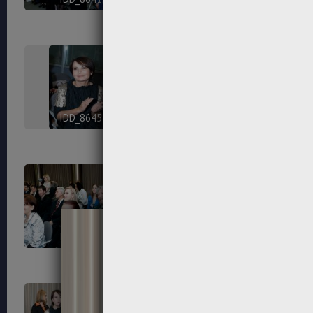
IDD_8645
IDD_8646
IDD_8650
IDD_8651