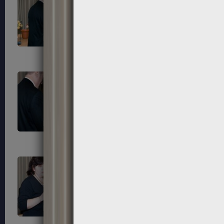
IDD_8694
IDD_8695
IDD_8698
IDD_8699
IDD_8702
IDD_8703