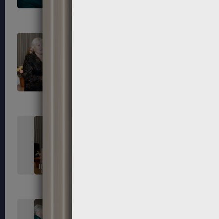
IDD_8789
IDD_8792
IDD_8797
IDD_8798
IDD_8800_1
IDD_8801