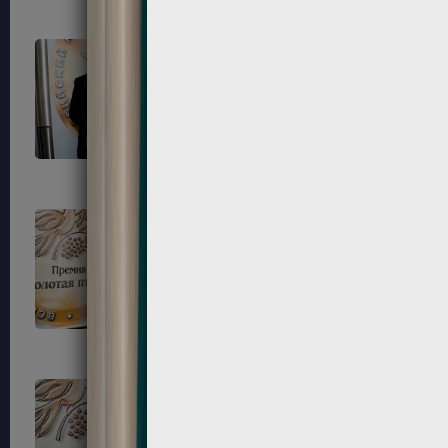
IDD_9033
IDD_9034
IDD_9038
IDD_9039