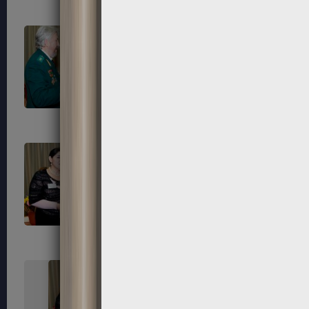
IDD_8865
IDD_8866
IDD_8870
IDD_8871