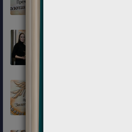
IDD_9042
IDD_9043
IDD_9047
IDD_9049
IDD_9052
IDD_9053