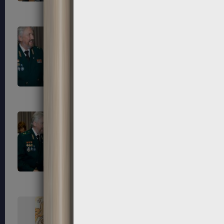
IDD_8902
IDD_8903
IDD_8906
IDD_8907