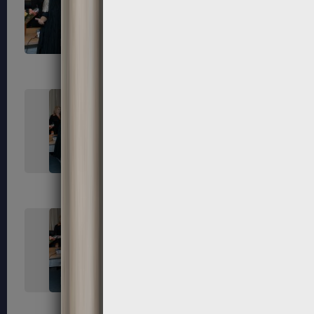
IDD_8656
IDD_8657
IDD_8660
IDD_8661
IDD_8664
IDD_8665