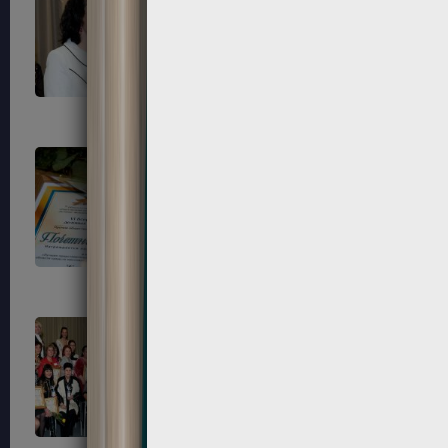
IDD_8995
IDD_8998
IDD_9011
IDD_9012
IDD_9020
IDD_9024