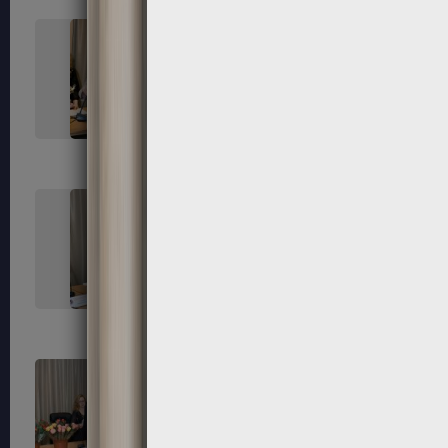
IDD_8668
IDD_8669
IDD_8672
IDD_8673