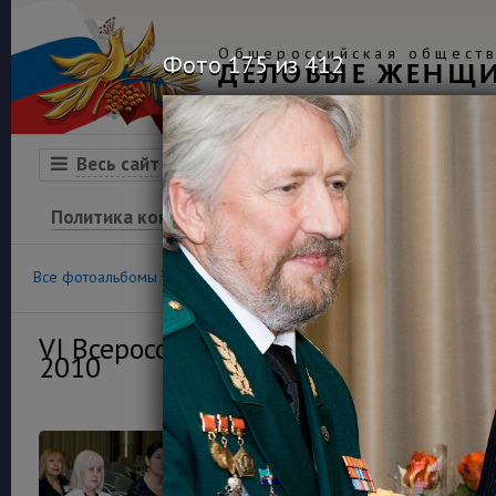
Общероссийская обществ
Фото 175 из 412
ДЕЛОВЫЕ ЖЕНЩ
Организация
Конкурсы
Весь сайт
Политика конфиденциальности
100
36
Все фотоальбомы
Конкурс «Успех»
Финансовая гра
VI Всероссийский конкурс деловых
2010