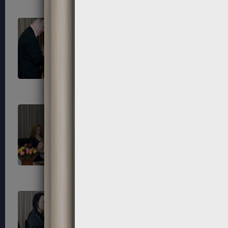
IDD_8706
IDD_8707
IDD_8711
IDD_8712