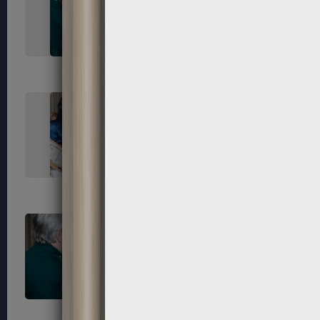
IDD_8806
IDD_8806_1
IDD_8808
IDD_8808_1
IDD_8811
IDD_8813