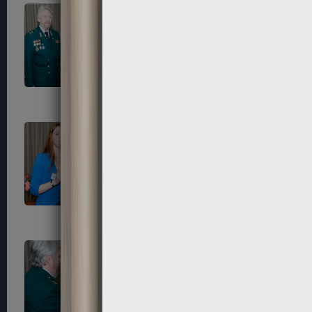
IDD_8780
IDD_8782
IDD_8785
IDD_8786