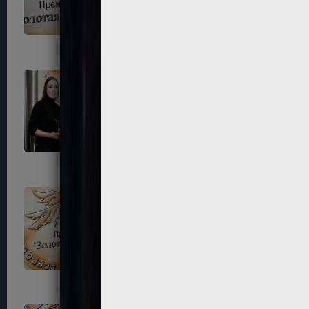
IDD_9042
IDD_9043
IDD_9047
IDD_9049
IDD_9052
IDD_9053