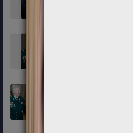
IDD_8764
IDD_8766
IDD_8772
IDD_8773
IDD_8776
IDD_8777