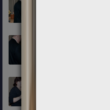
IDD_8694
IDD_8695
IDD_8698
IDD_8699
IDD_8702
IDD_8703