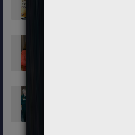
IDD_8911
IDD_8913
IDD_8919
IDD_8920
IDD_8923
IDD_8924