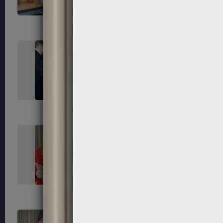
IDD_8676
IDD_8677
IDD_8684
IDD_8685
IDD_8689
IDD_8690