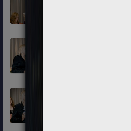
IDD_8954
IDD_8956
IDD_8959
IDD_8960
IDD_8966
IDD_8968