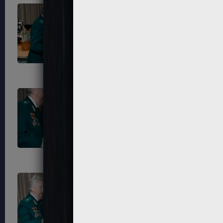
IDD_8927
IDD_8928
IDD_8931
IDD_8933