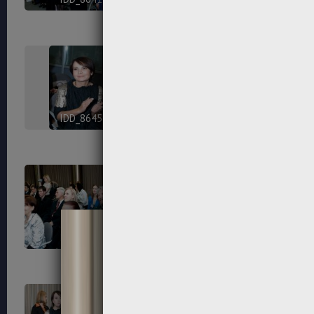
IDD_8645
IDD_8646
IDD_8650
IDD_8651