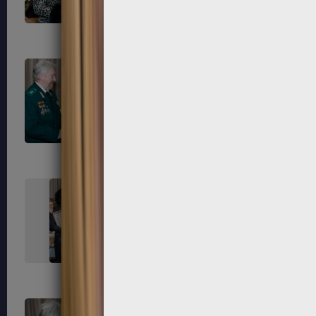
IDD_8834
IDD_8835
IDD_8839
IDD_8840
IDD_8843
IDD_8844