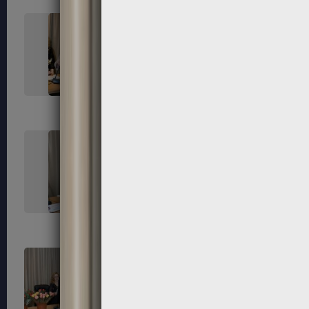
IDD_8668
IDD_8669
IDD_8672
IDD_8673