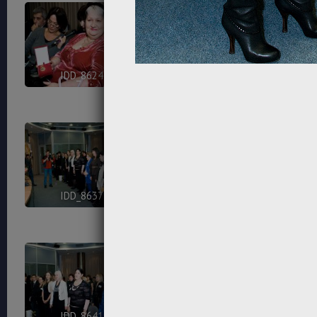
IDD_8624
IDD_8627
IDD_8637
IDD_8638
IDD_8641
IDD_8642