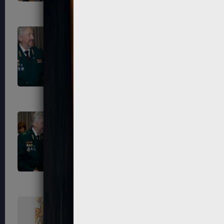
IDD_8902
IDD_8903
IDD_8906
IDD_8907