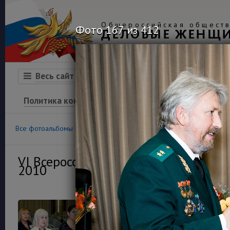
Общероссийская обществ
Фото 167 из 412
ДЕЛОВЫЕ ЖЕНЩ
Организация
Конкурсы
Весь сайт
Политика конфиденциальности
100
36
Все фотоальбомы
Конкурс «Успех»
Финансовая гра
VI Всероссийский конкурс деловых
2010