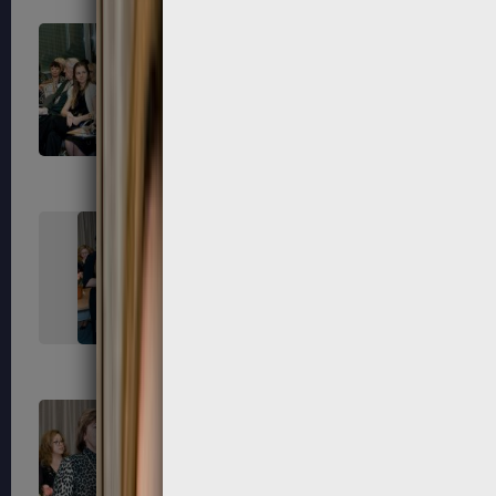
IDD_8822
IDD_8823
IDD_8828
IDD_8830