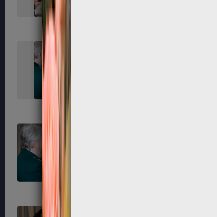
IDD_8983
IDD_8984_1
IDD_8987
IDD_8988
IDD_8991
IDD_8992