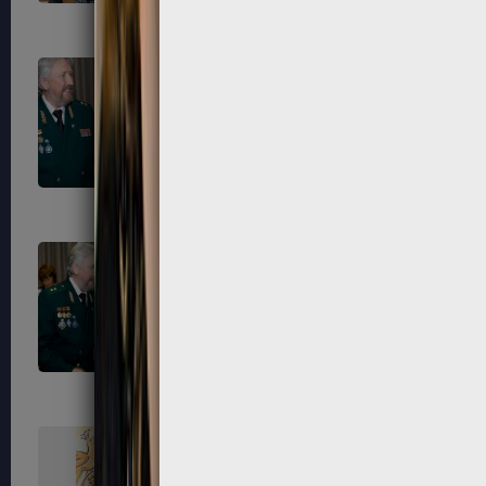
IDD_8902
IDD_8903
IDD_8906
IDD_8907