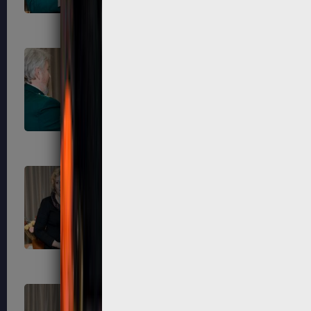
IDD_8937
IDD_8938
IDD_8941
IDD_8944
IDD_8948
IDD_8949