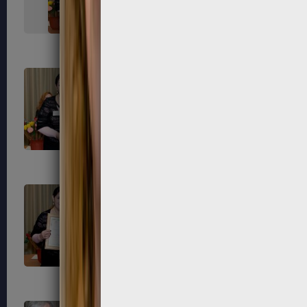
IDD_8876
IDD_8877
IDD_8880
IDD_8881
IDD_8885
IDD_8886