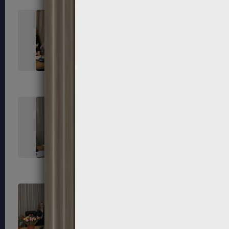
IDD_8668
IDD_8669
IDD_8672
IDD_8673