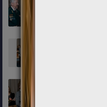
IDD_8890
IDD_8891
IDD_8894
IDD_8895
IDD_8898
IDD_8899