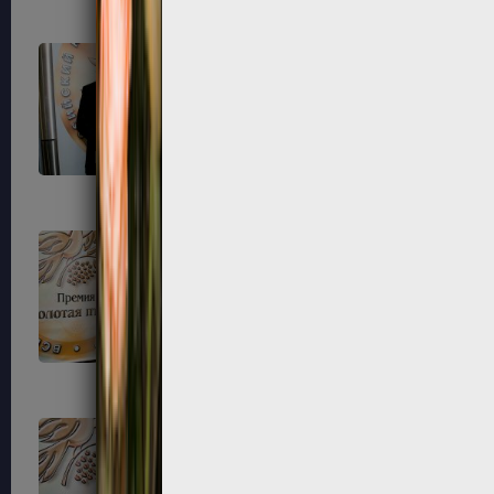
IDD_9033
IDD_9034
IDD_9038
IDD_9039