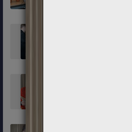
IDD_8676
IDD_8677
IDD_8684
IDD_8685
IDD_8689
IDD_8690