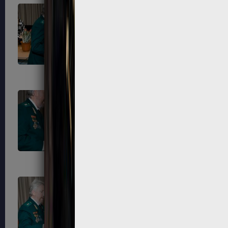
IDD_8927
IDD_8928
IDD_8931
IDD_8933