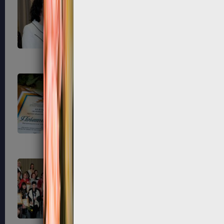
IDD_8995
IDD_8998
IDD_9011
IDD_9012
IDD_9020
IDD_9024