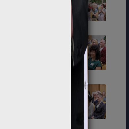
73
74
79
80
85
86