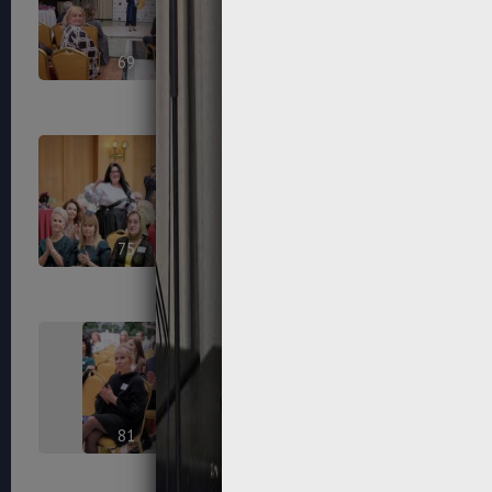
69
70
75
76
81
82