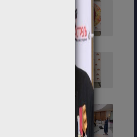
41
42
47
48
55
56