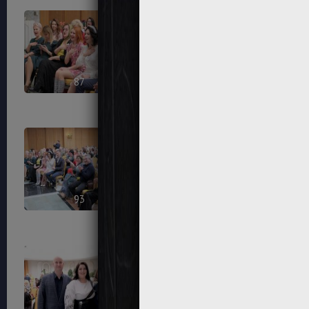
87
88
93
94