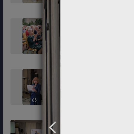
57
58
63
64