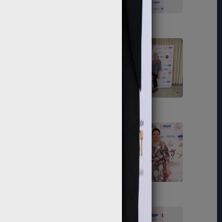
103
104
109
110
115
116