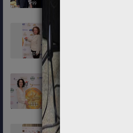
99
100
105
106
111
112