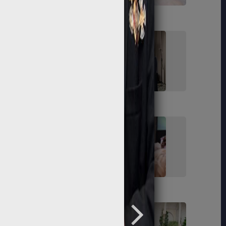
61
62
67
68