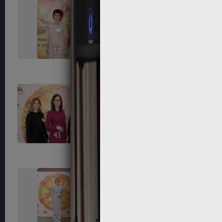
37
38
43
44
50
52