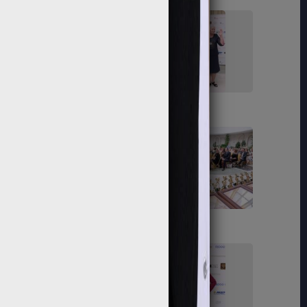
91
92
97
98