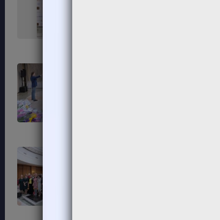
151
152
155
156
159
160