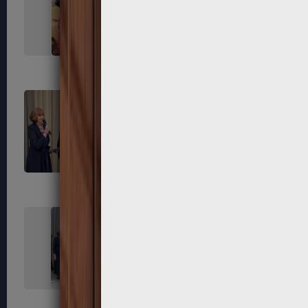
267
268
271
272
275
276