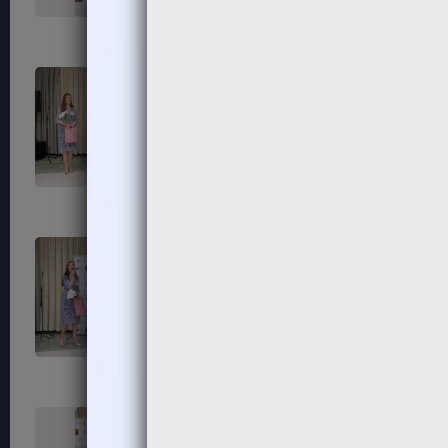
139
140
143
144
147
148