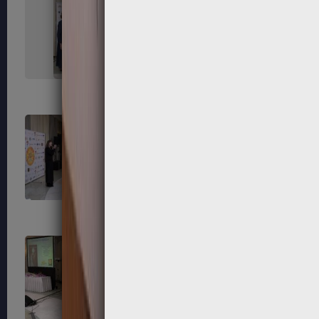
215
216
219
220
223
224