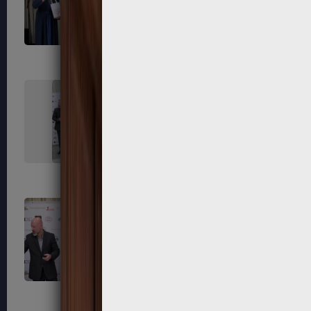
235
236
239
240
243
244