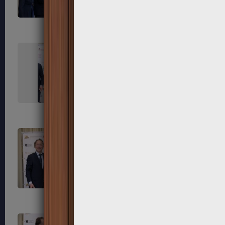
291
292
295
296
299
300