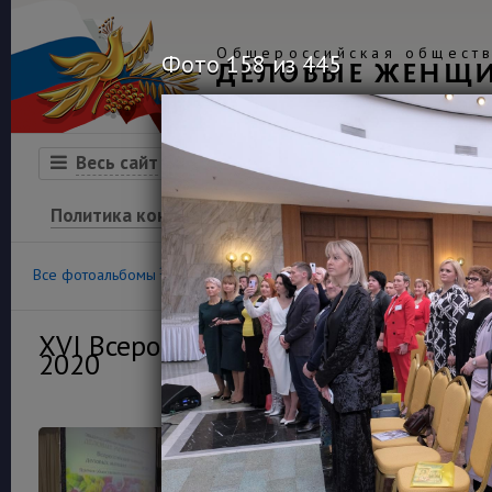
Общероссийская обществ
Фото 158 из 445
ДЕЛОВЫЕ ЖЕНЩ
Организация
Конкурсы
Весь сайт
Политика конфиденциальности
100
36
Все фотоальбомы
Конкурс «Успех»
Финансовая гра
XVI Всероссийский конкурс деловы
2020