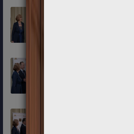
281
284
287
288