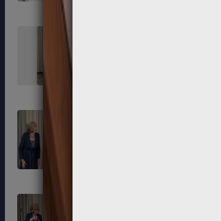
227
228
231
232