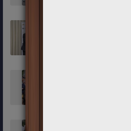
255
256
259
260
263
264