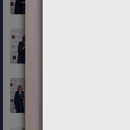
203
204
207
208
211
212