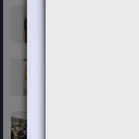
45
46
50
52