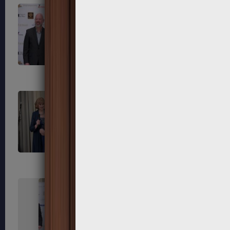
247
248
251
252