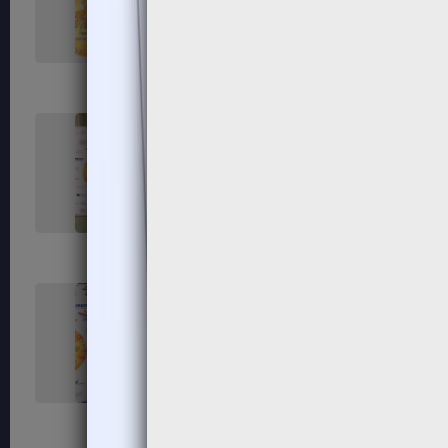
119
120
123
124
127
128