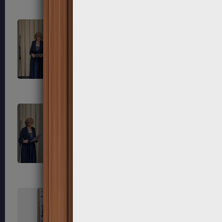
315
316
319
320