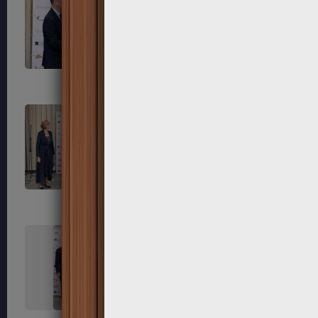
303
304
307
308
311
312