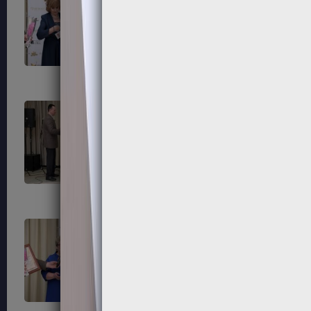
183
184
187
188
191
192