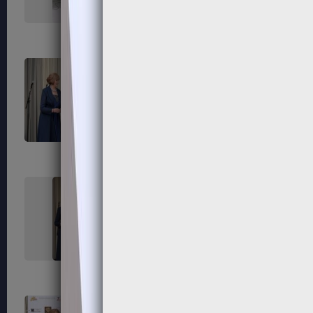
171
172
175
176
179
180