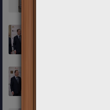
323
324
327
328
331
332