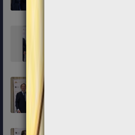
291
292
295
296
299
300