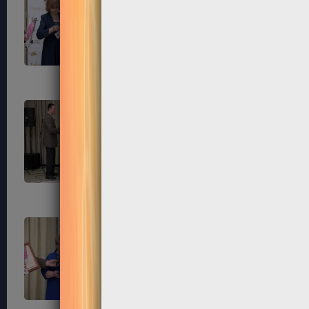
183
184
187
188
191
192