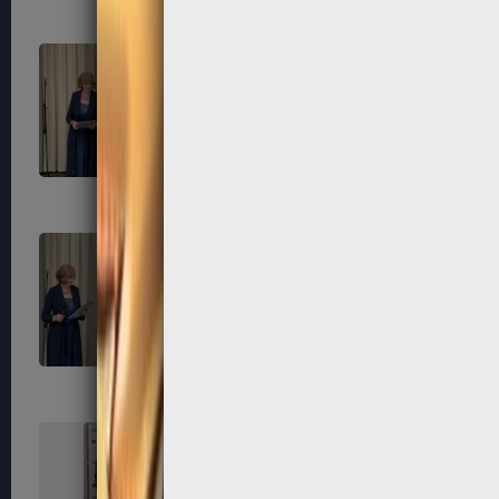
315
316
319
320