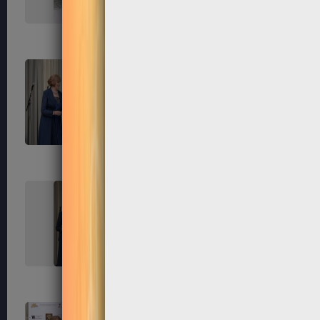
171
172
175
176
179
180