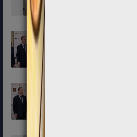
323
324
327
328
331
332