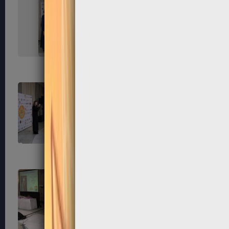
215
216
219
220
223
224