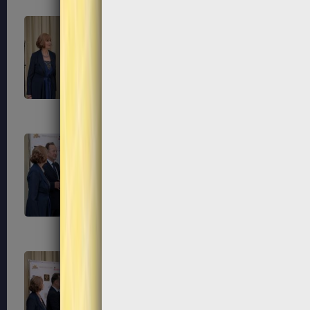
281
284
287
288