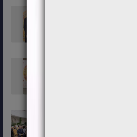
45
46
50
52