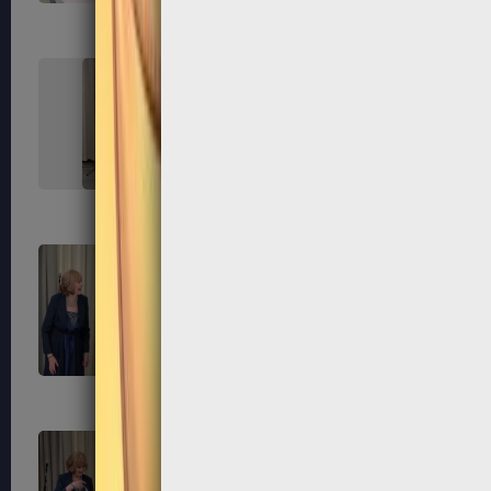
227
228
231
232