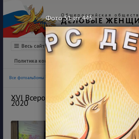
Общероссийская обществ
Фото 51 из 445
ДЕЛОВЫЕ ЖЕНЩ
Организация
Конкурсы
Весь сайт
Политика конфиденциальности
100
36
Все фотоальбомы
Конкурс «Успех»
Финансовая гра
XVI Всероссийский конкурс деловы
2020