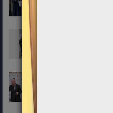
235
236
239
240
243
244