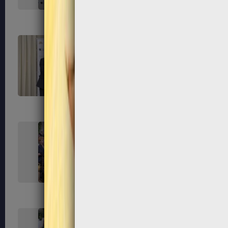
255
256
259
260
263
264