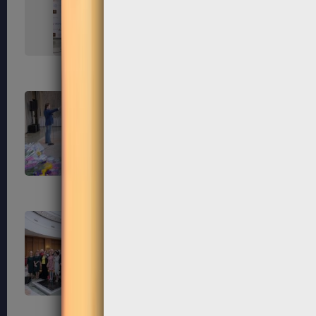
151
152
155
156
159
160