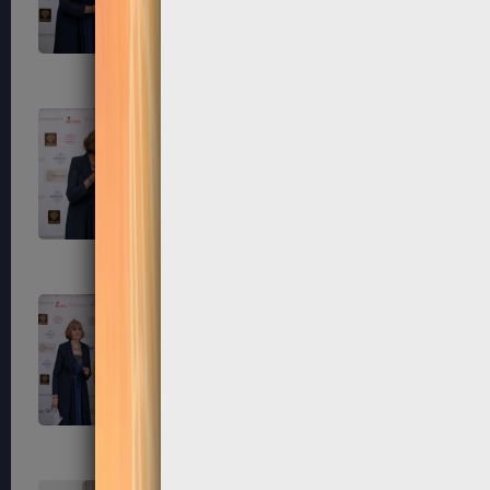
203
204
207
208
211
212