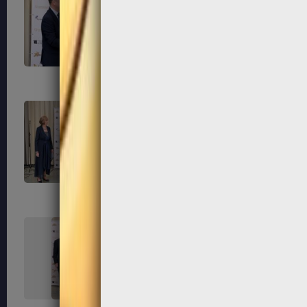
303
304
307
308
311
312