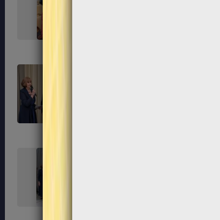
267
268
271
272
275
276