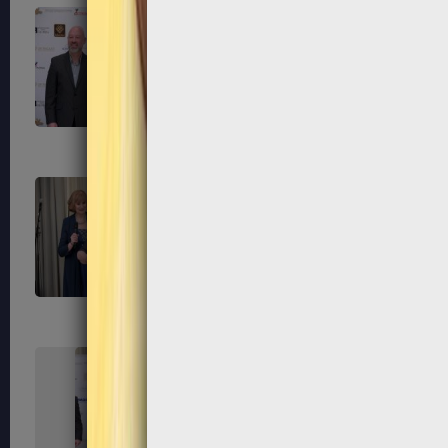
247
248
251
252