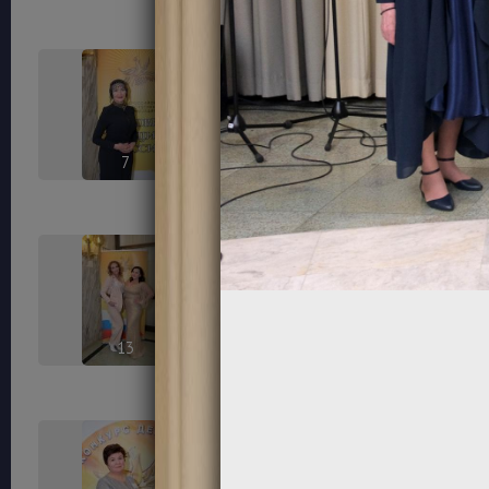
7
8
13
14