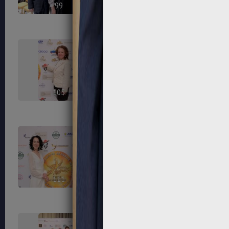
99
100
105
106
111
112