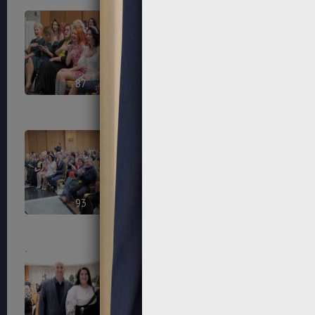
87
88
93
94