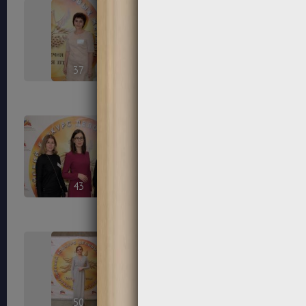
37
38
43
44
50
52