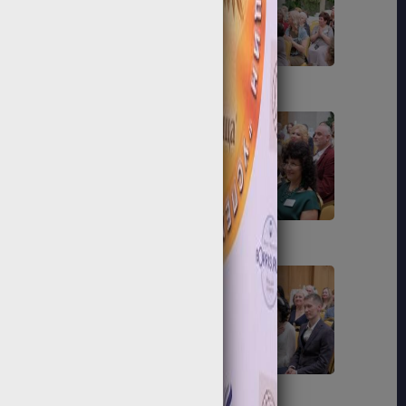
73
74
79
80
85
86