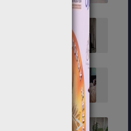
61
62
67
68