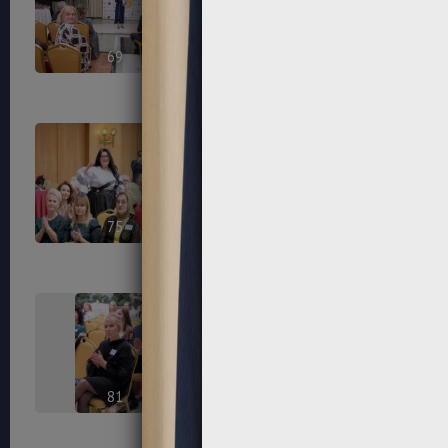
69
70
75
76
81
82