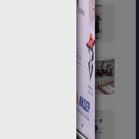
91
92
97
98