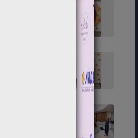
41
42
47
48
55
56