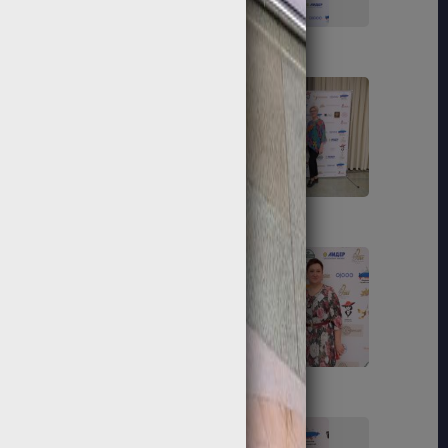
103
104
109
110
115
116