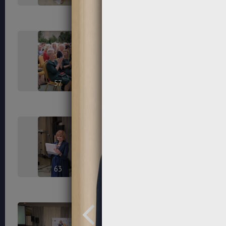
57
58
63
64