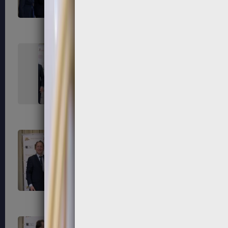
291
292
295
296
299
300