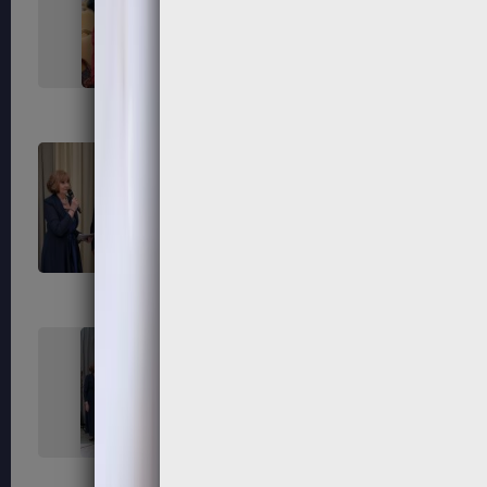
267
268
271
272
275
276