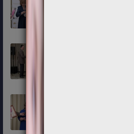
183
184
187
188
191
192