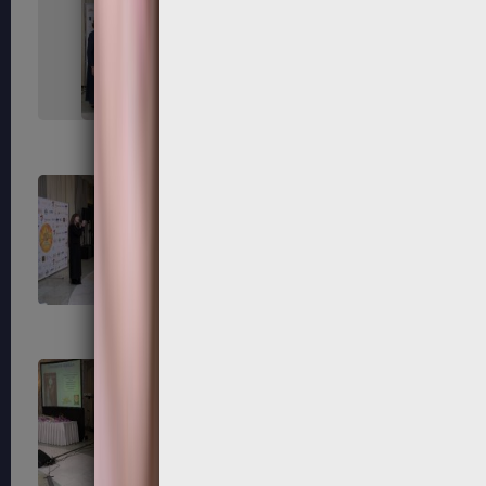
215
216
219
220
223
224