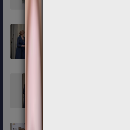
171
172
175
176
179
180