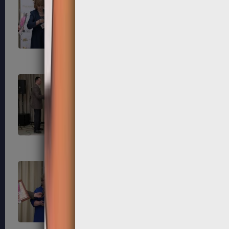
183
184
187
188
191
192