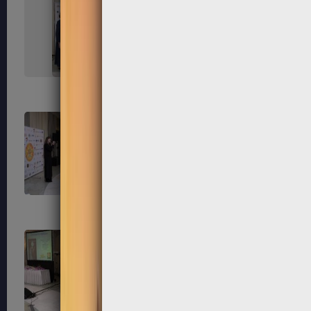
215
216
219
220
223
224