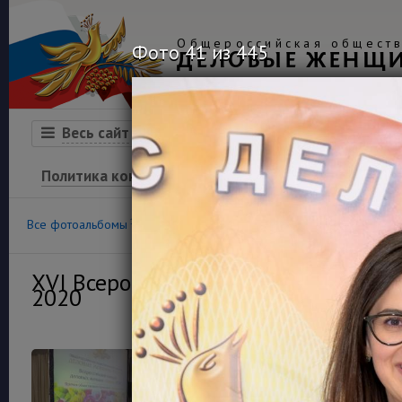
Общероссийская обществ
Фото 41 из 445
ДЕЛОВЫЕ ЖЕНЩ
Организация
Конкурсы
Весь сайт
Политика конфиденциальности
100
36
Все фотоальбомы
Конкурс «Успех»
Финансовая гра
XVI Всероссийский конкурс деловы
2020