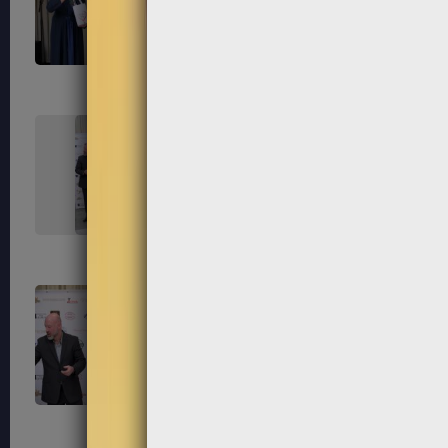
235
236
239
240
243
244