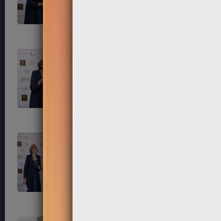
203
204
207
208
211
212