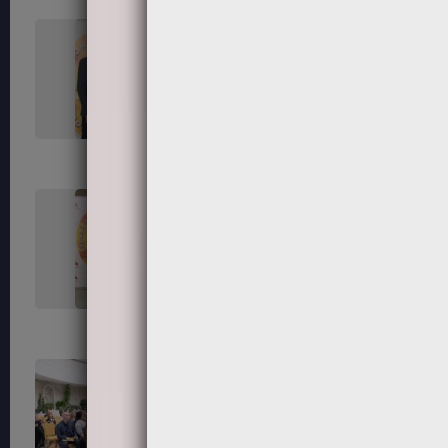
45
46
50
52