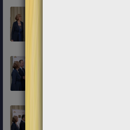
281
284
287
288