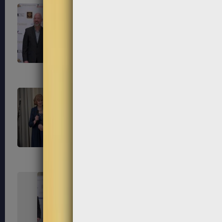
247
248
251
252