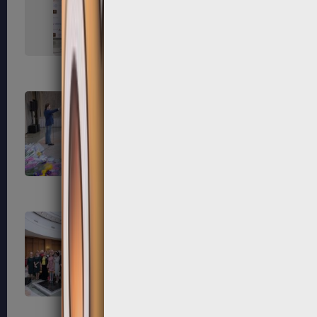
151
152
155
156
159
160