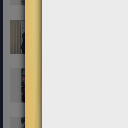
255
256
259
260
263
264