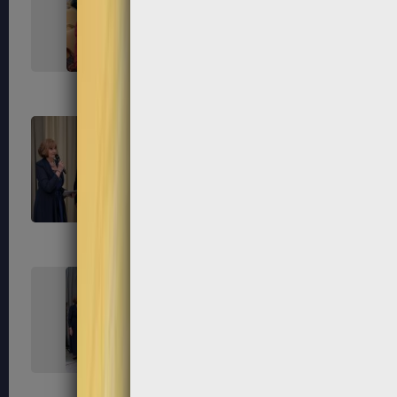
267
268
271
272
275
276