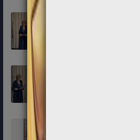
315
316
319
320