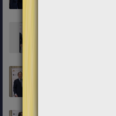
291
292
295
296
299
300