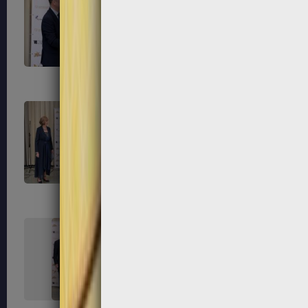
303
304
307
308
311
312