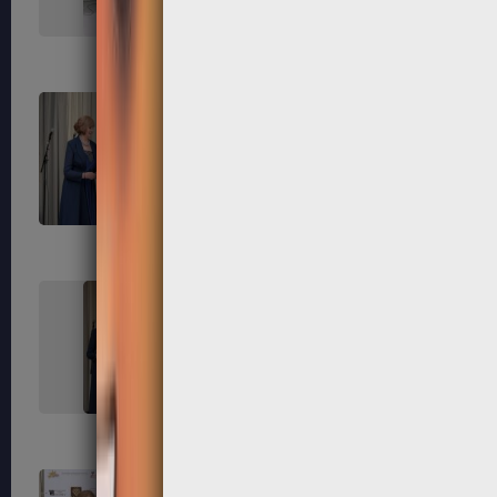
171
172
175
176
179
180