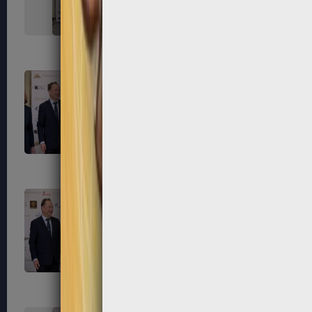
323
324
327
328
331
332