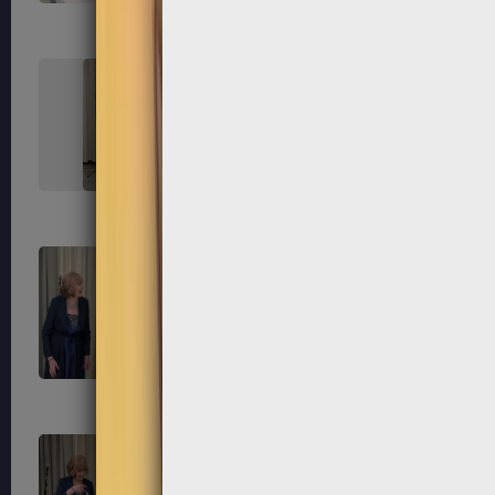
227
228
231
232