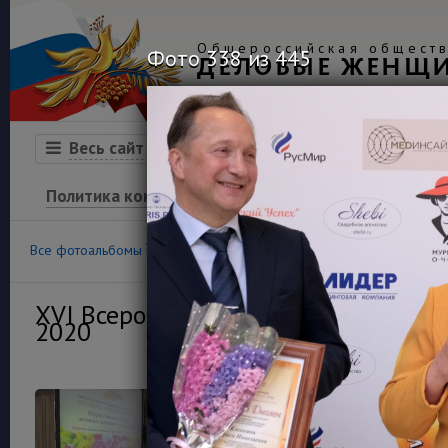
Общероссийская обществ
Фото 338 из 445
ДЕЛОВЫЕ ЖЕНЩ
Организация
Конкурсы
Весь сайт
Политика конфиденциальности
100
36
Все фотоальбомы
Конкурс «Успех»
Финансовая гра
XVI Всероссийский конкурс деловы
2020