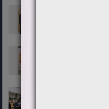
45
46
50
52