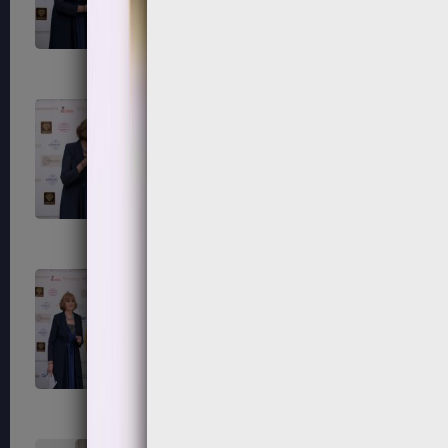
203
204
207
208
211
212