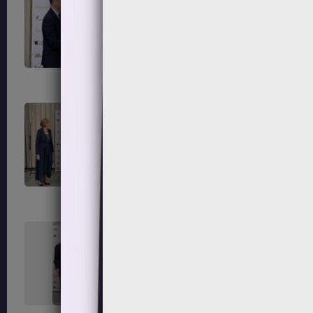
303
304
307
308
311
312