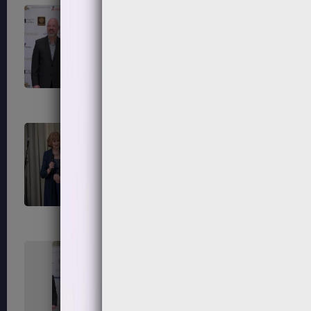
247
248
251
252