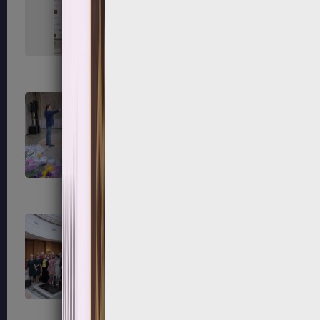
151
152
155
156
159
160