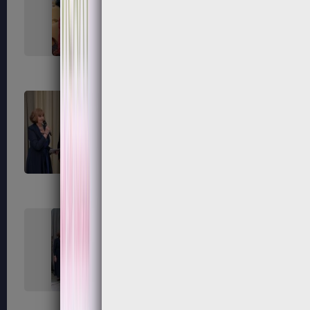
267
268
271
272
275
276