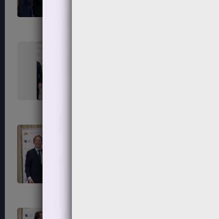
291
292
295
296
299
300