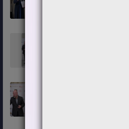
235
236
239
240
243
244