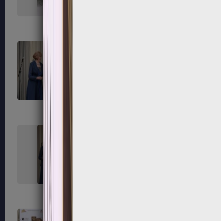
171
172
175
176
179
180