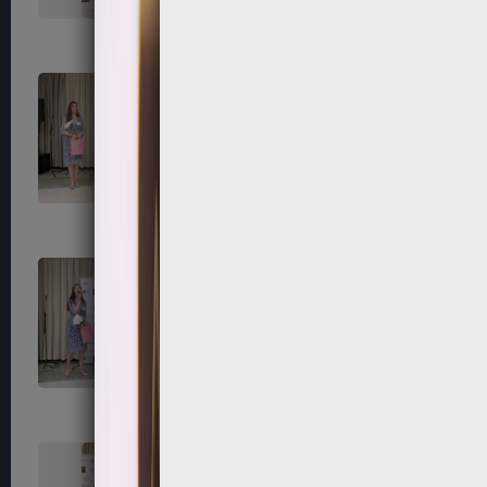
139
140
143
144
147
148