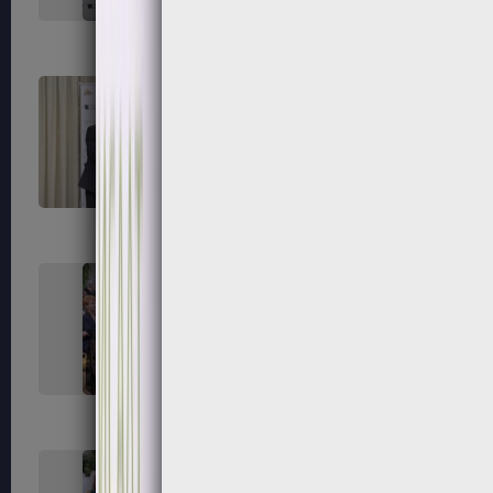
255
256
259
260
263
264