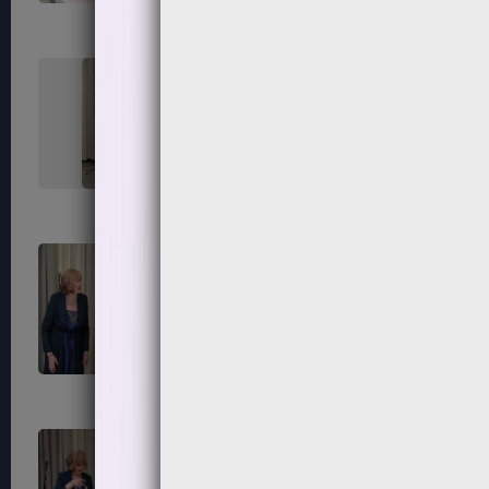
227
228
231
232