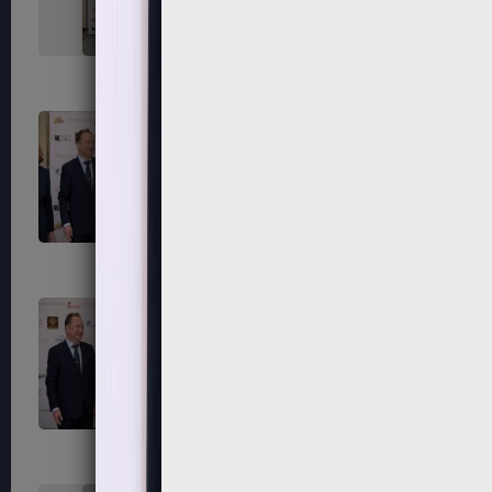
323
324
327
328
331
332