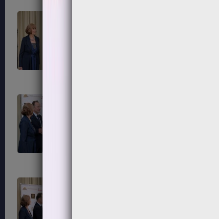
281
284
287
288