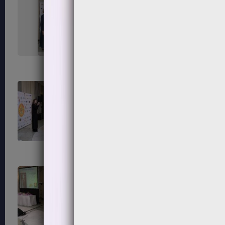
215
216
219
220
223
224