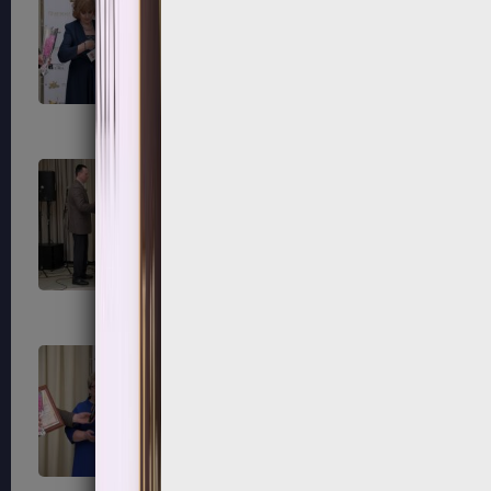
183
184
187
188
191
192