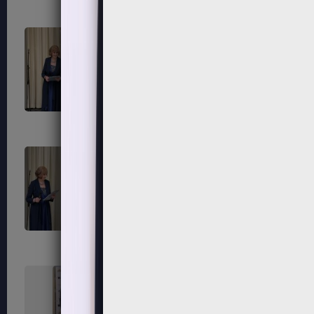
315
316
319
320