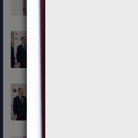
323
324
327
328
331
332