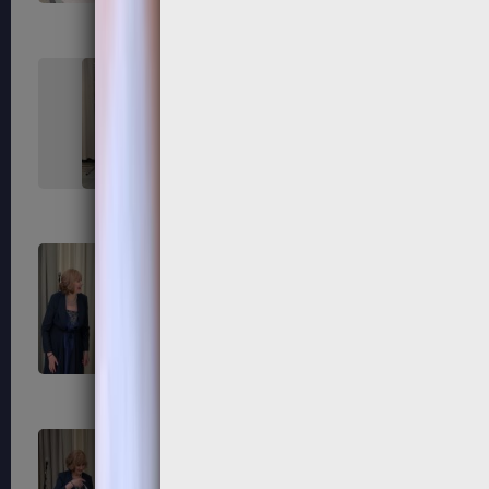
227
228
231
232