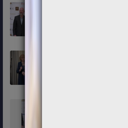
247
248
251
252