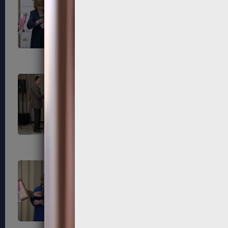
183
184
187
188
191
192