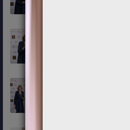
203
204
207
208
211
212