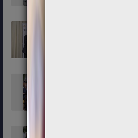
255
256
259
260
263
264