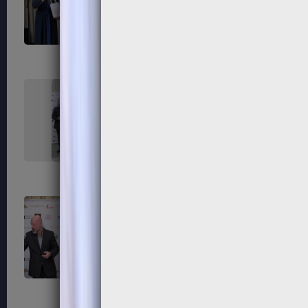
235
236
239
240
243
244