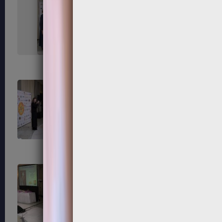
215
216
219
220
223
224