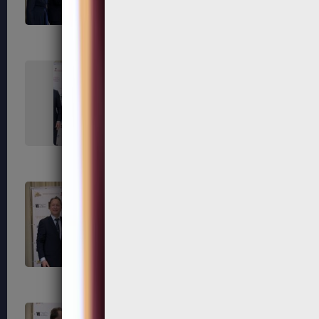
291
292
295
296
299
300