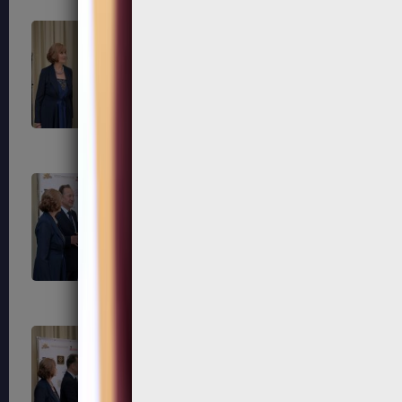
281
284
287
288