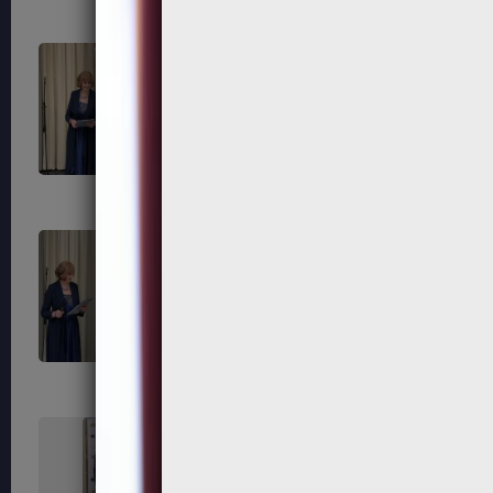
315
316
319
320