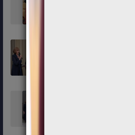
267
268
271
272
275
276