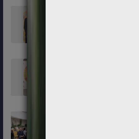
45
46
50
52