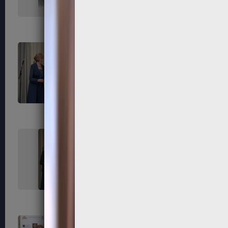
171
172
175
176
179
180