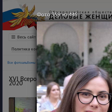
Общероссийская обществ
Фото 359 из 445
ДЕЛОВЫЕ ЖЕНЩ
Организация
Конкурсы
Весь сайт
Политика конфиденциальности
100
36
Все фотоальбомы
Конкурс «Успех»
Финансовая гра
XVI Всероссийский конкурс деловы
2020