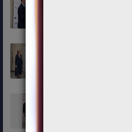
303
304
307
308
311
312