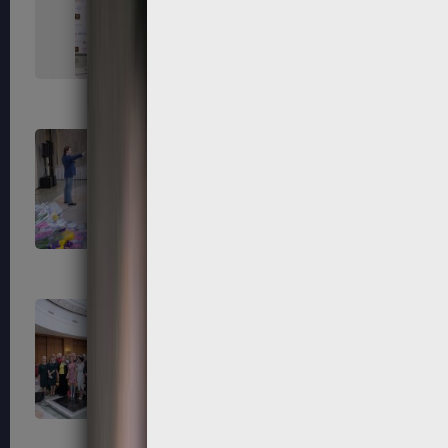
151
152
155
156
159
160