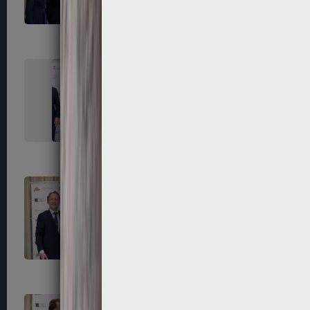
291
292
295
296
299
300