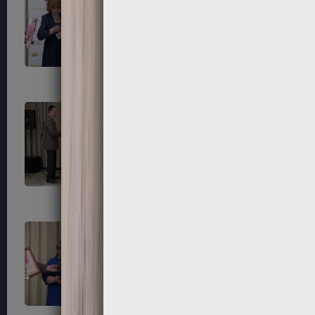
183
184
187
188
191
192