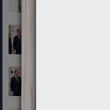
323
324
327
328
331
332