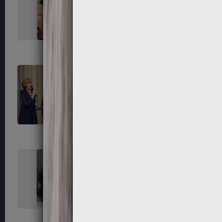
267
268
271
272
275
276