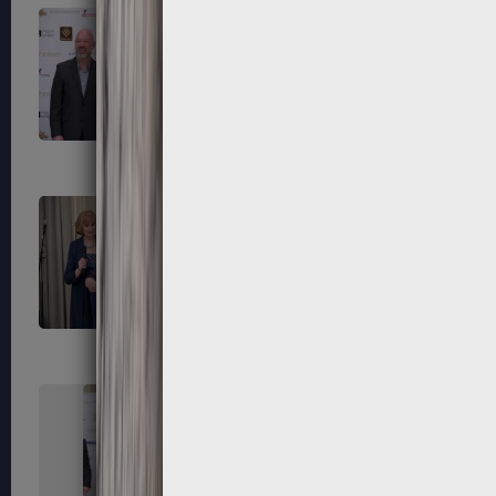
247
248
251
252