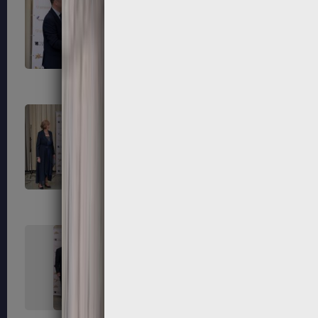
303
304
307
308
311
312