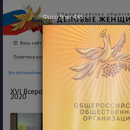
Общероссийская обществ
Фото 9 из 445
ДЕЛОВЫЕ ЖЕНЩ
Организация
Конкурсы
Весь сайт
Политика конфиденциальности
100
36
Все фотоальбомы
Конкурс «Успех»
Финансовая гра
XVI Всероссийский конкурс деловы
2020