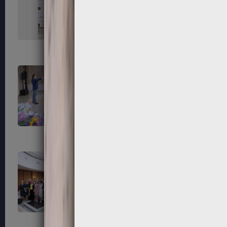
151
152
155
156
159
160