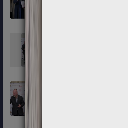
235
236
239
240
243
244