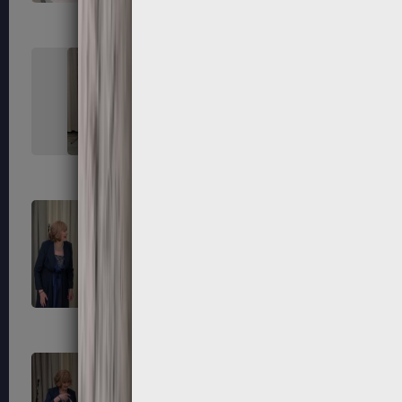
227
228
231
232