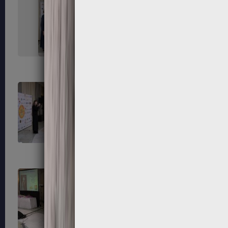
215
216
219
220
223
224