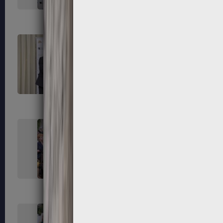
255
256
259
260
263
264