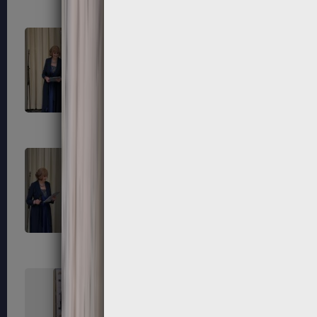
315
316
319
320