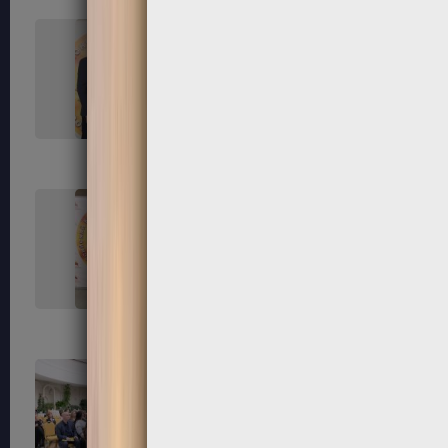
45
46
50
52