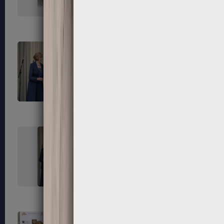
171
172
175
176
179
180