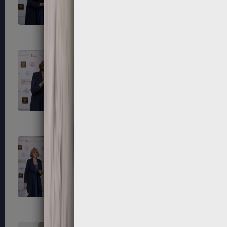
203
204
207
208
211
212