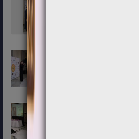
215
216
219
220
223
224