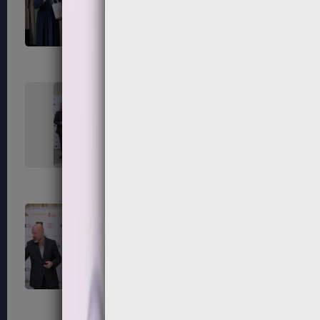
235
236
239
240
243
244