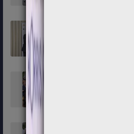
255
256
259
260
263
264