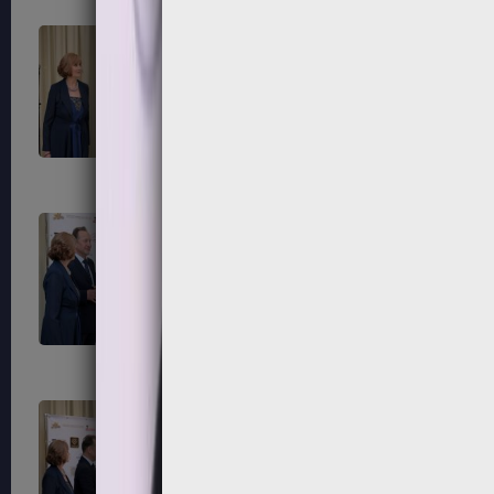
281
284
287
288