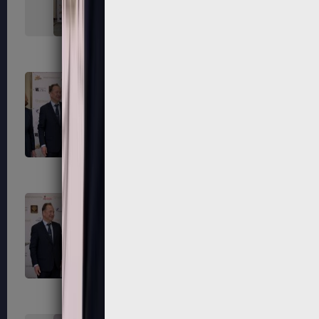
323
324
327
328
331
332