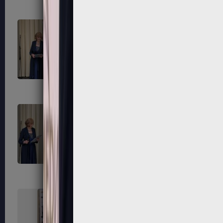
315
316
319
320