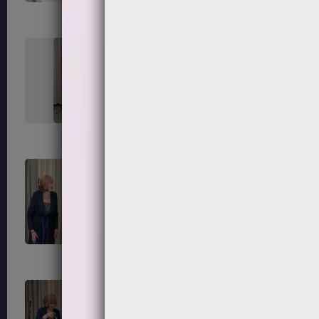
227
228
231
232