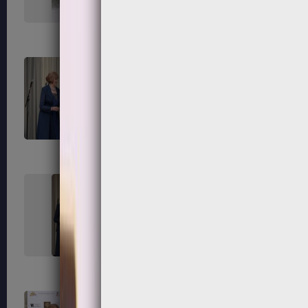
171
172
175
176
179
180