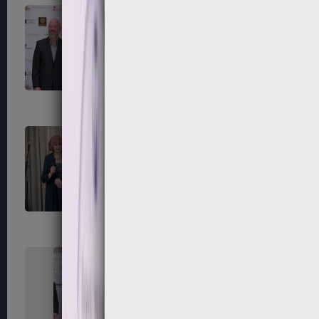
247
248
251
252