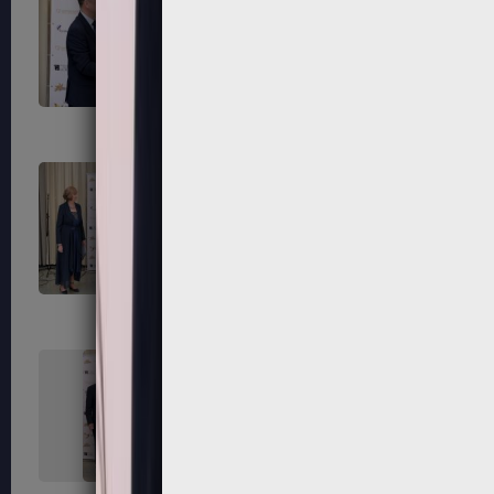
303
304
307
308
311
312