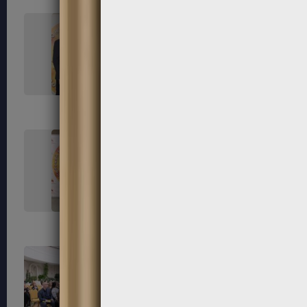
45
46
50
52