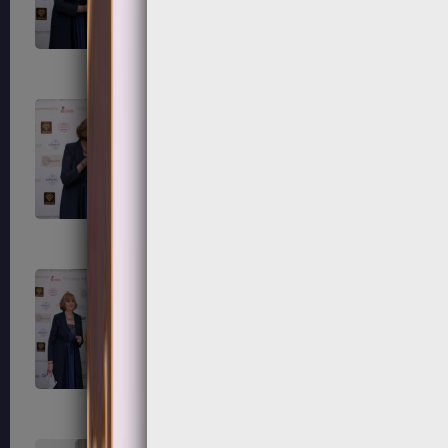
203
204
207
208
211
212