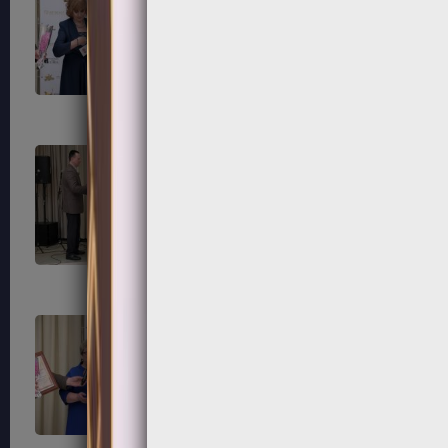
183
184
187
188
191
192