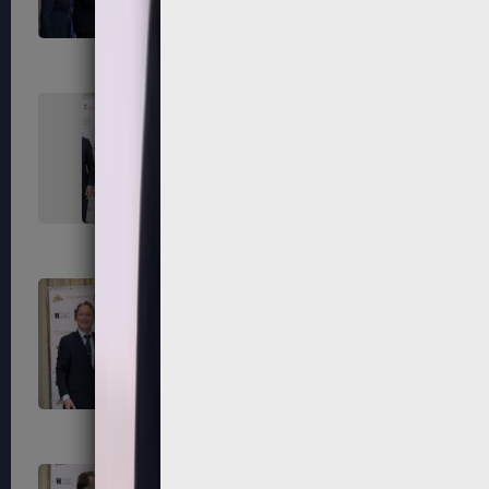
291
292
295
296
299
300