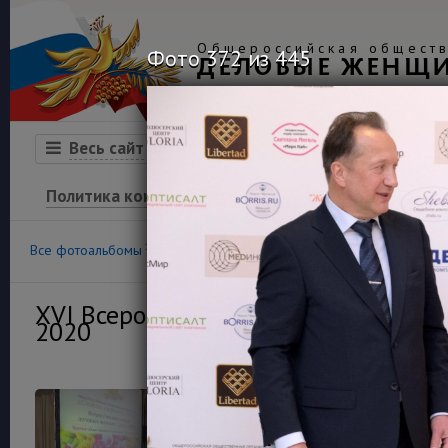
Общероссийская обществ
Фото 372 из 445
ДЕЛОВЫЕ ЖЕНЩ
Организация
Конкурсы
Весь сайт
Политика конфиденциальности
100
36
Все фотоальбомы
Конкурс «Успех»
Финансовая гра
XVI Всероссийский конкурс деловы
2020