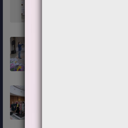
151
152
155
156
159
160