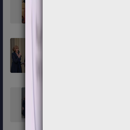
267
268
271
272
275
276