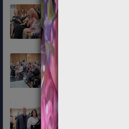
87
88
93
94