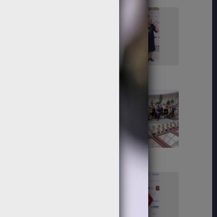
91
92
97
98