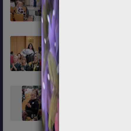
69
70
75
76
81
82