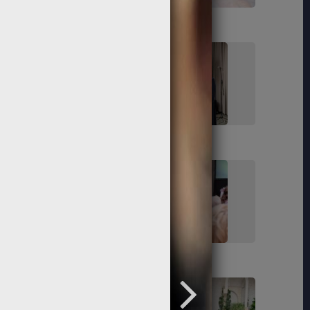
61
62
67
68