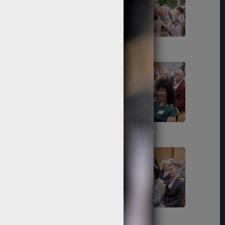
73
74
79
80
85
86