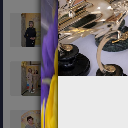
7
8
13
14