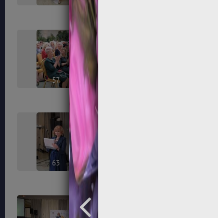
57
58
63
64