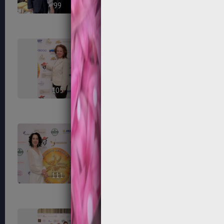
99
100
105
106
111
112