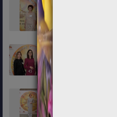
37
38
43
44
50
52