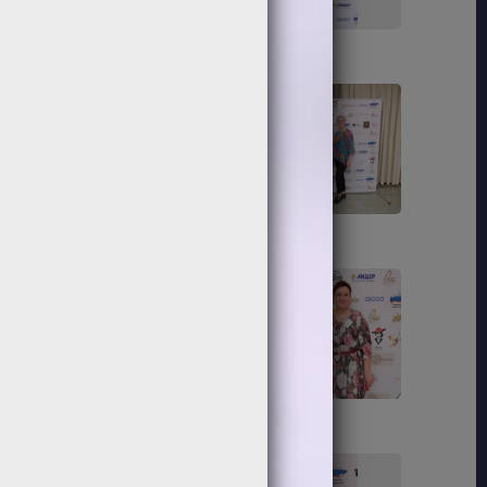
103
104
109
110
115
116