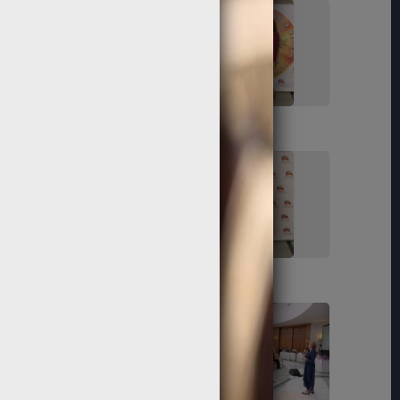
41
42
47
48
55
56