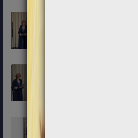
315
316
319
320