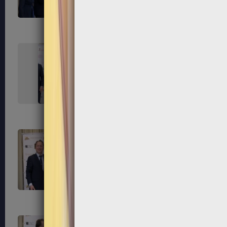
291
292
295
296
299
300