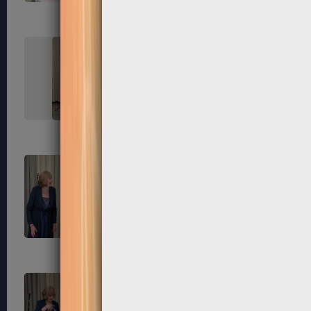
227
228
231
232