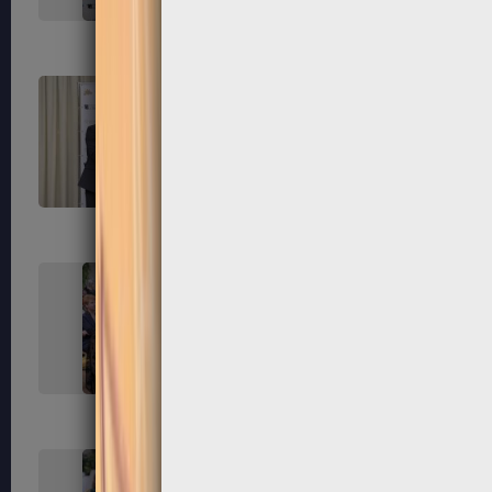
255
256
259
260
263
264