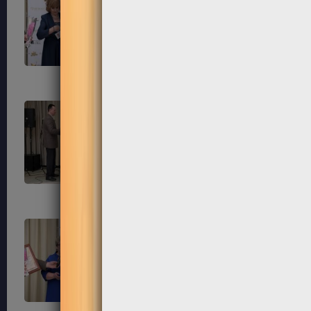
183
184
187
188
191
192