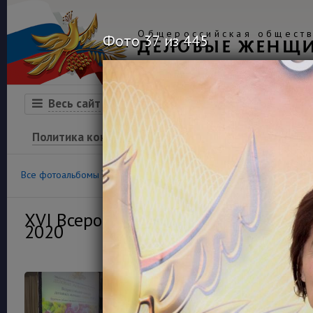
Общероссийская обществ
Фото 37 из 445
ДЕЛОВЫЕ ЖЕНЩ
Организация
Конкурсы
Весь сайт
Политика конфиденциальности
100
36
Все фотоальбомы
Конкурс «Успех»
Финансовая гра
XVI Всероссийский конкурс деловы
2020