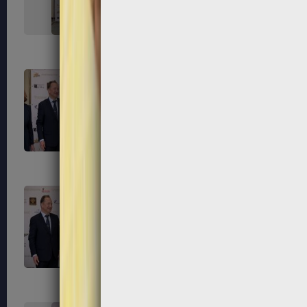
323
324
327
328
331
332