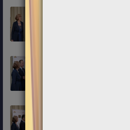
281
284
287
288