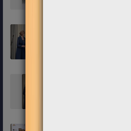
171
172
175
176
179
180