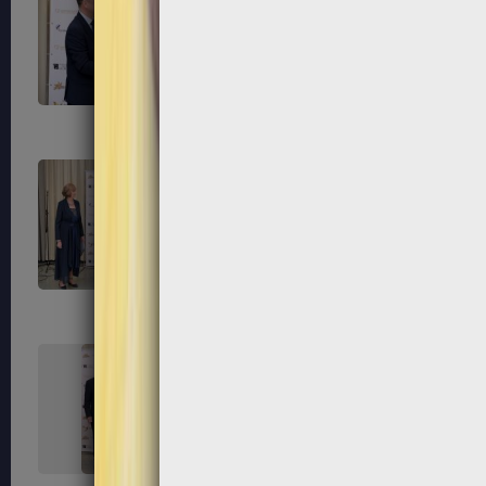
303
304
307
308
311
312