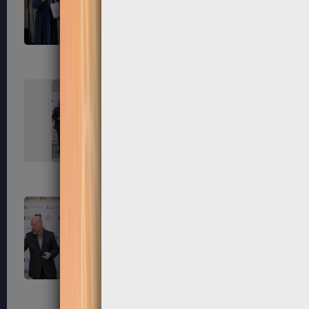
235
236
239
240
243
244