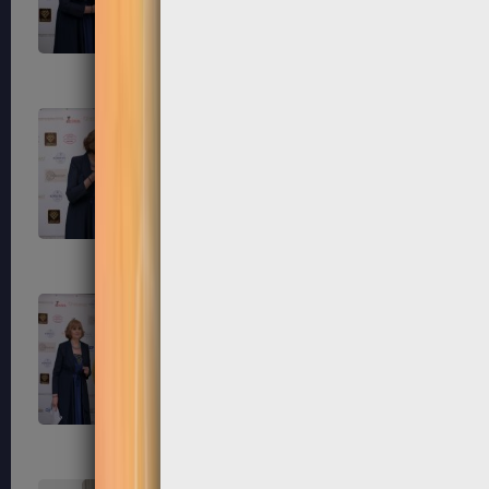
203
204
207
208
211
212