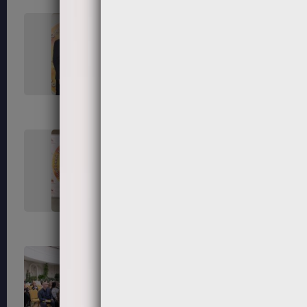
45
46
50
52