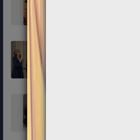
267
268
271
272
275
276