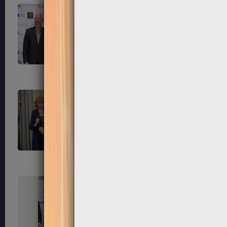
247
248
251
252