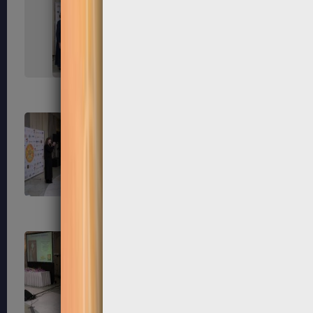
215
216
219
220
223
224