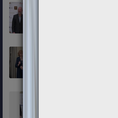
247
248
251
252