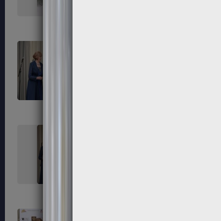
171
172
175
176
179
180