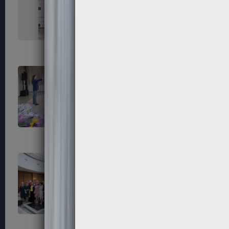
151
152
155
156
159
160