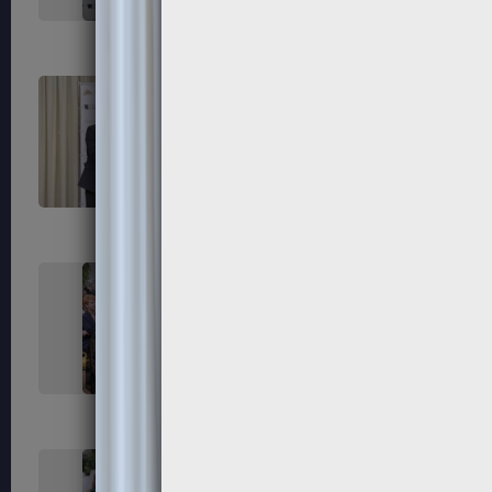
255
256
259
260
263
264