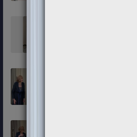
227
228
231
232