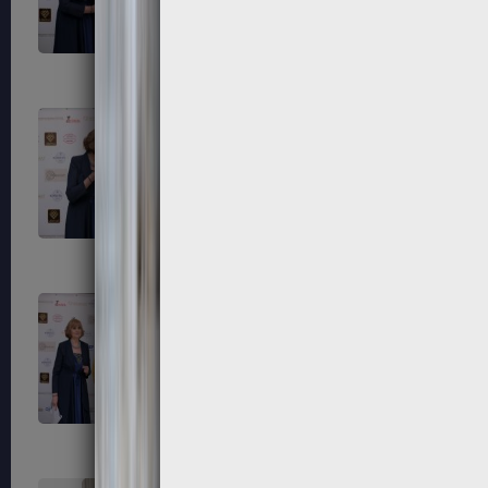
203
204
207
208
211
212