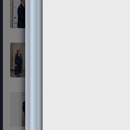
303
304
307
308
311
312