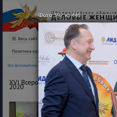
Общероссийская обществ
Фото 397 из 445
ДЕЛОВЫЕ ЖЕНЩ
Организация
Конкурсы
Весь сайт
Политика конфиденциальности
100
36
Все фотоальбомы
Конкурс «Успех»
Финансовая гра
XVI Всероссийский конкурс деловы
2020