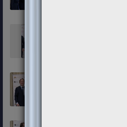
291
292
295
296
299
300