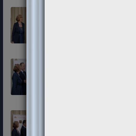
281
284
287
288