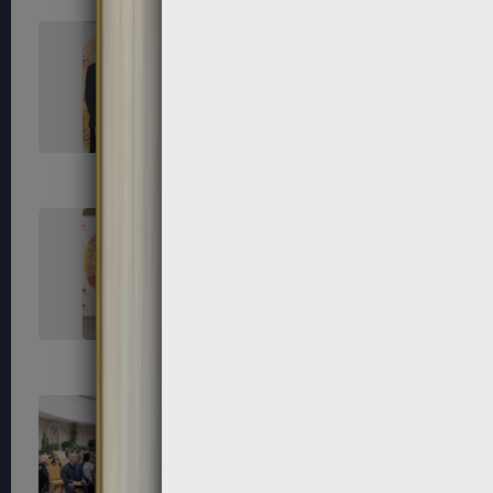
45
46
50
52