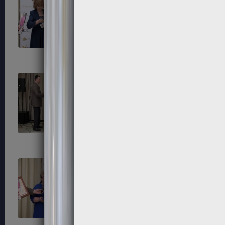
183
184
187
188
191
192