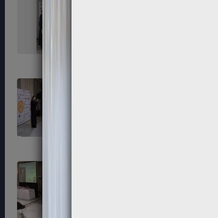
215
216
219
220
223
224