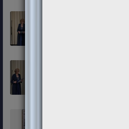
315
316
319
320