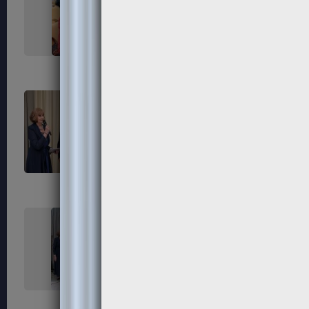
267
268
271
272
275
276