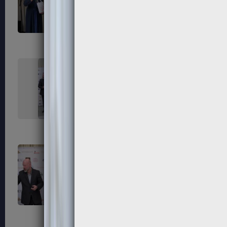
235
236
239
240
243
244