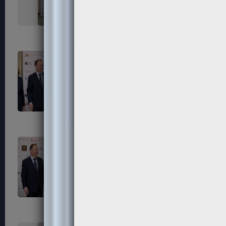
323
324
327
328
331
332