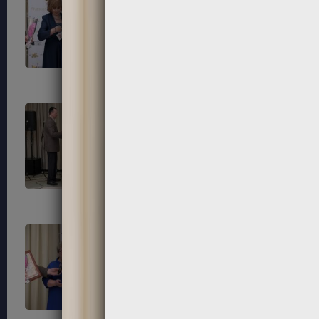
183
184
187
188
191
192