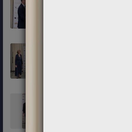
303
304
307
308
311
312