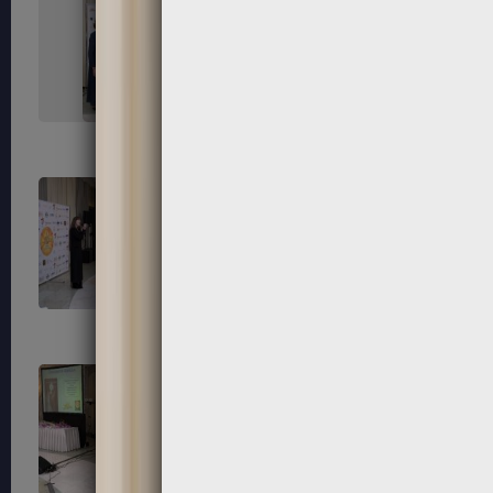
215
216
219
220
223
224