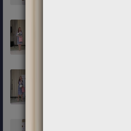
139
140
143
144
147
148