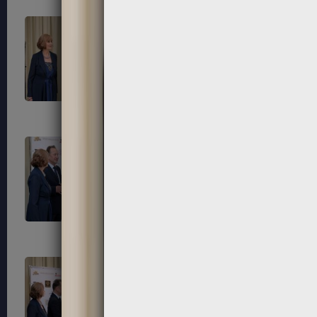
281
284
287
288