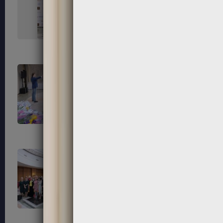
151
152
155
156
159
160