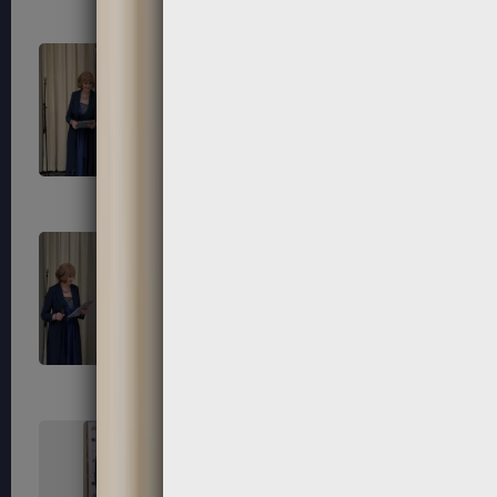
315
316
319
320