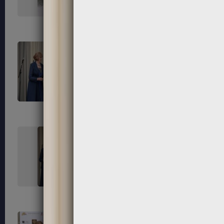
171
172
175
176
179
180