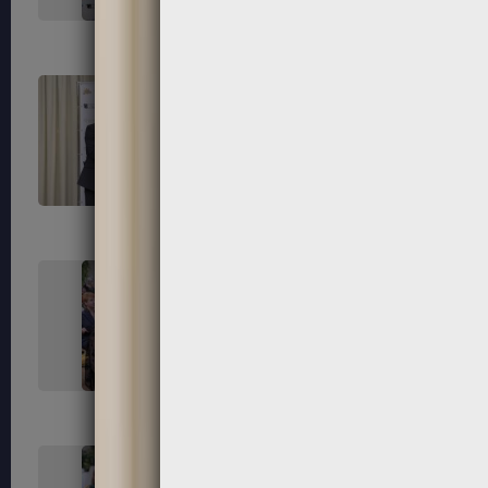
255
256
259
260
263
264