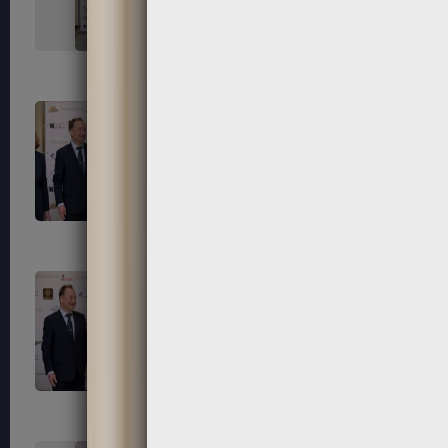
323
324
327
328
331
332