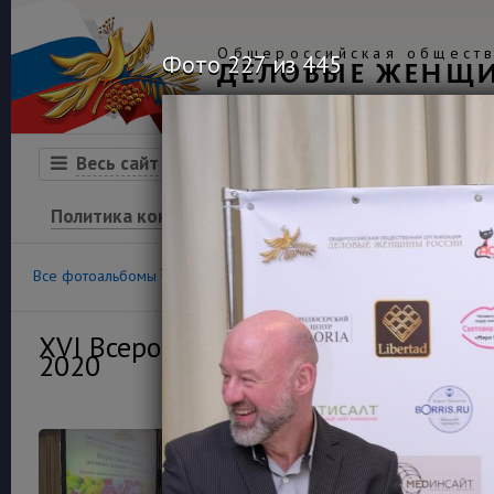
Общероссийская обществ
Фото 227 из 445
ДЕЛОВЫЕ ЖЕНЩ
Организация
Конкурсы
Весь сайт
Политика конфиденциальности
100
36
Все фотоальбомы
Конкурс «Успех»
Финансовая гра
XVI Всероссийский конкурс деловы
2020