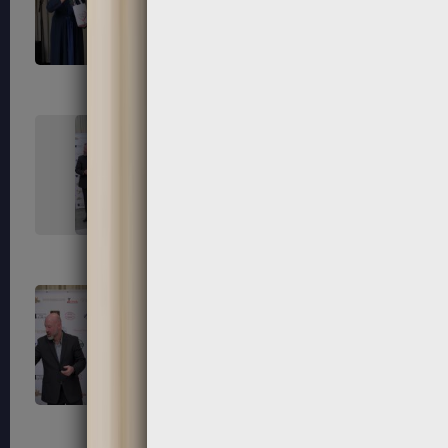
235
236
239
240
243
244