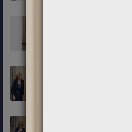
227
228
231
232