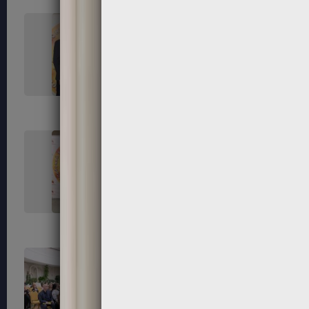
45
46
50
52