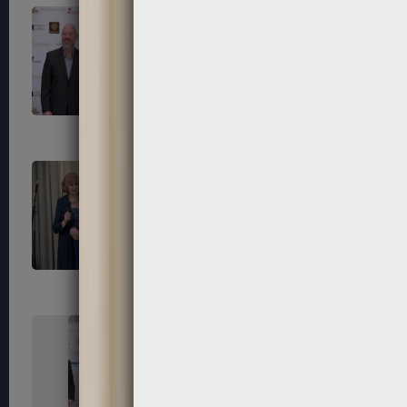
247
248
251
252