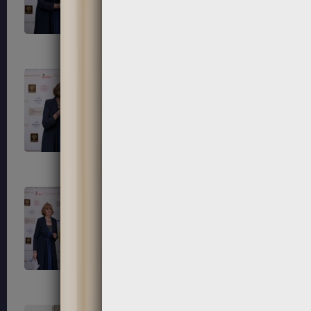
203
204
207
208
211
212