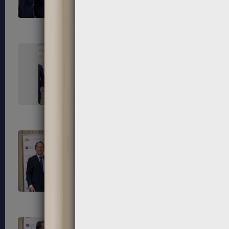
291
292
295
296
299
300