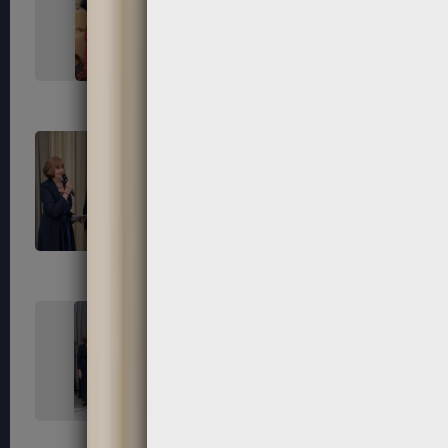
267
268
271
272
275
276