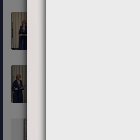
315
316
319
320