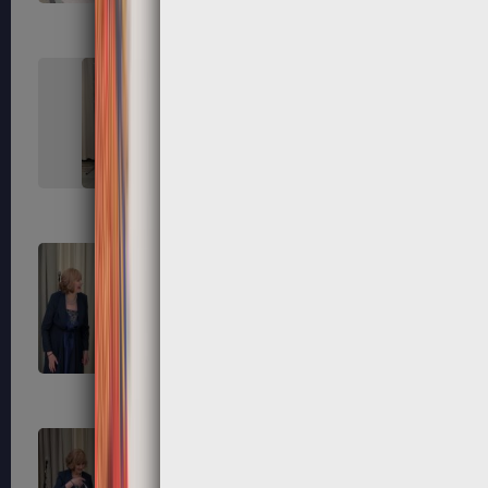
227
228
231
232