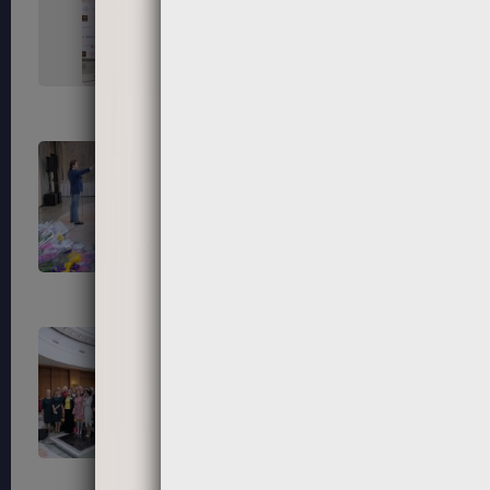
151
152
155
156
159
160