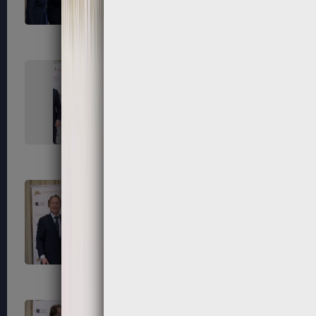
291
292
295
296
299
300