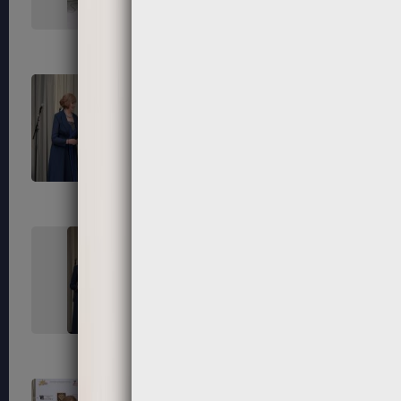
171
172
175
176
179
180