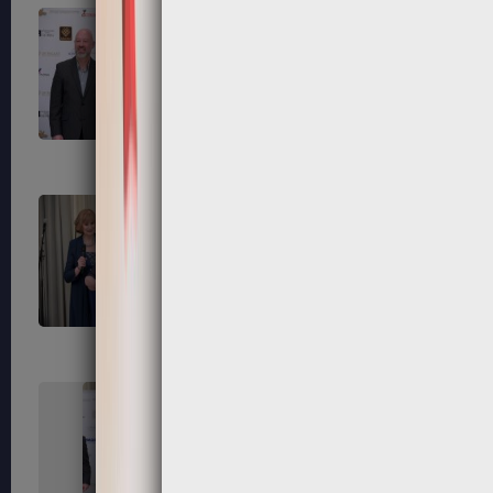
247
248
251
252