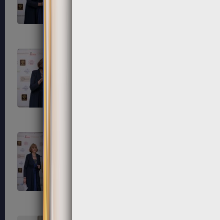
203
204
207
208
211
212