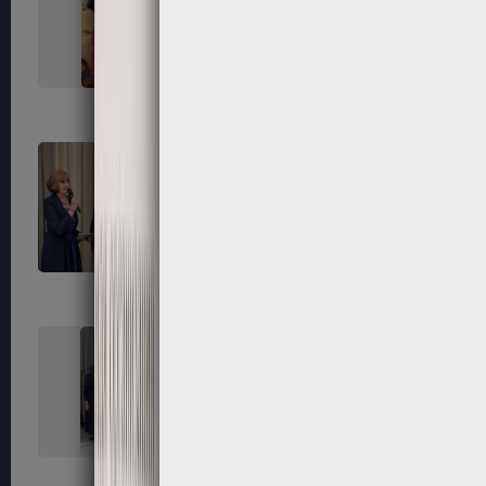
267
268
271
272
275
276