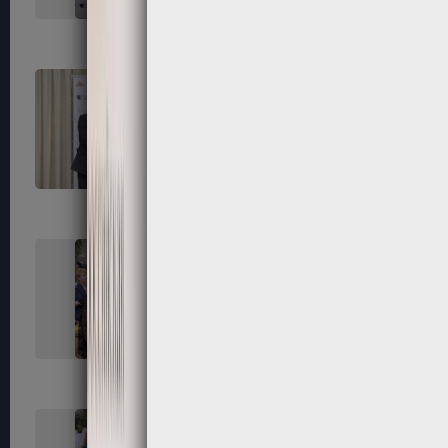
255
256
259
260
263
264