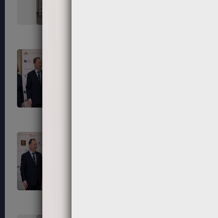
323
324
327
328
331
332