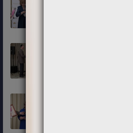
183
184
187
188
191
192