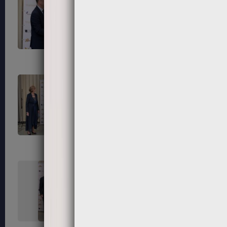
303
304
307
308
311
312