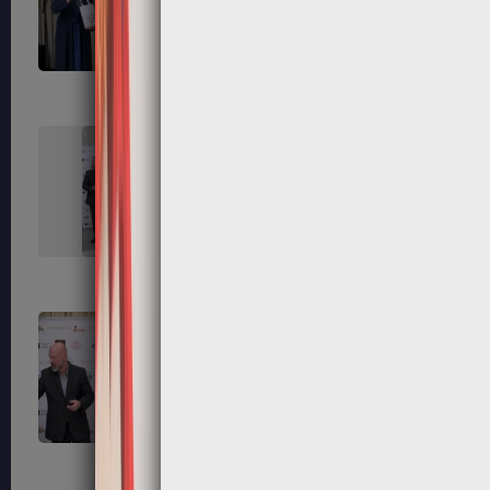
235
236
239
240
243
244