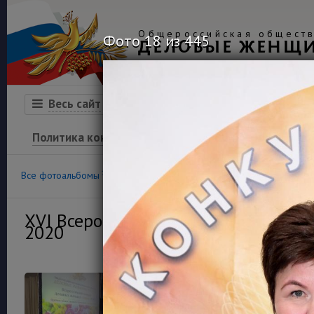
Общероссийская обществ
Фото 18 из 445
ДЕЛОВЫЕ ЖЕНЩ
Организация
Конкурсы
Весь сайт
Политика конфиденциальности
100
36
Все фотоальбомы
Конкурс «Успех»
Финансовая гра
XVI Всероссийский конкурс деловы
2020