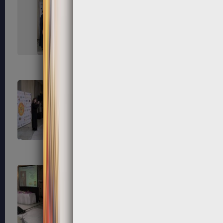
215
216
219
220
223
224