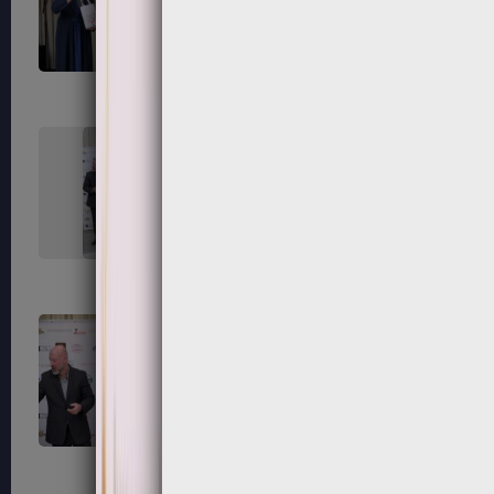
235
236
239
240
243
244