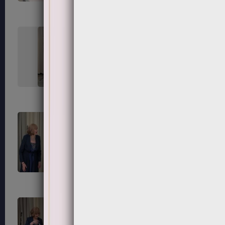
227
228
231
232