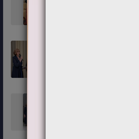
267
268
271
272
275
276