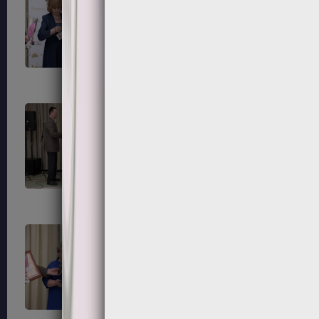
183
184
187
188
191
192