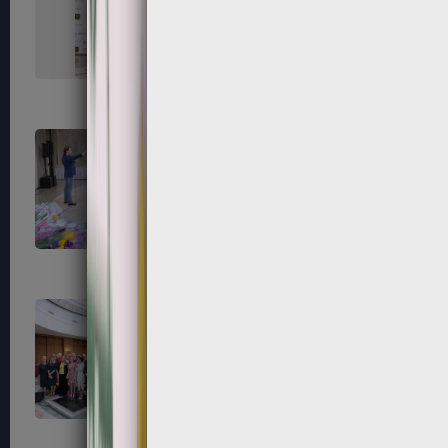
151
152
155
156
159
160