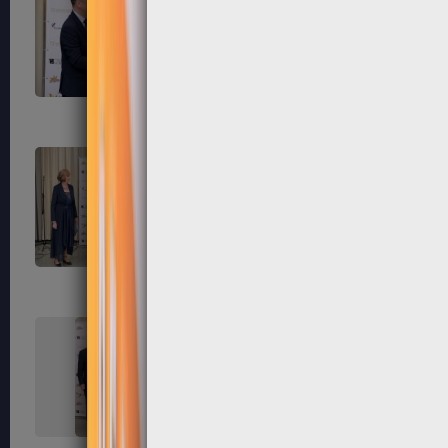
303
304
307
308
311
312