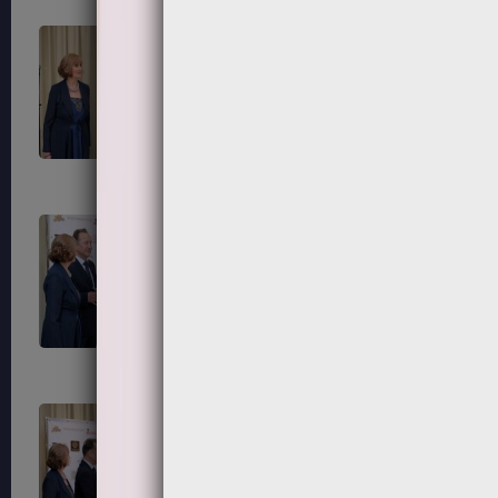
281
284
287
288