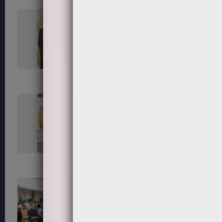
45
46
50
52