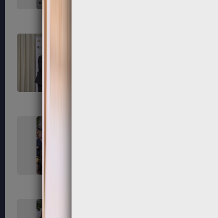
255
256
259
260
263
264