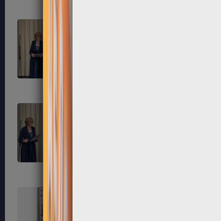
315
316
319
320