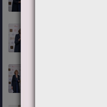
203
204
207
208
211
212