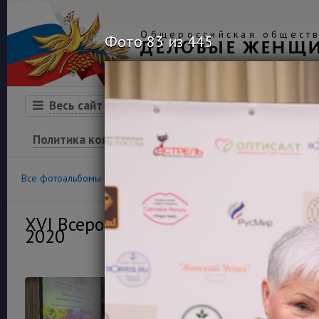
Общероссийская обществ
Фото 83 из 445
ДЕЛОВЫЕ ЖЕНЩ
Организация
Конкурсы
Весь сайт
Политика конфиденциальности
100
36
Все фотоальбомы
Конкурс «Успех»
Финансовая гра
XVI Всероссийский конкурс деловы
2020