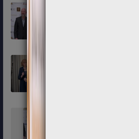
247
248
251
252