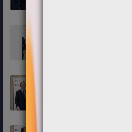
291
292
295
296
299
300