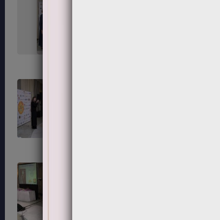
215
216
219
220
223
224