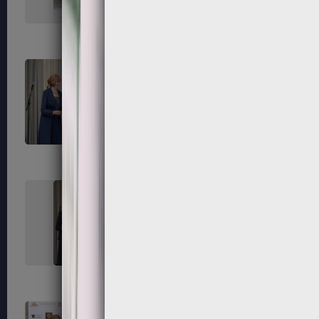
171
172
175
176
179
180