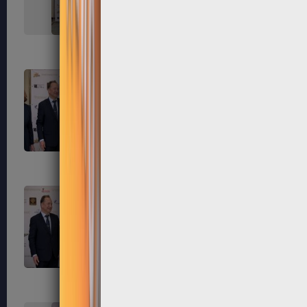
323
324
327
328
331
332