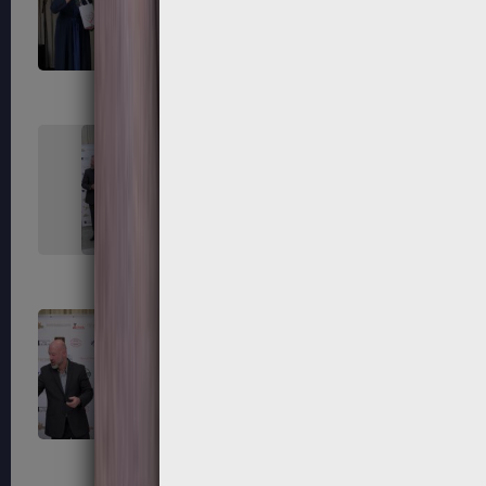
235
236
239
240
243
244