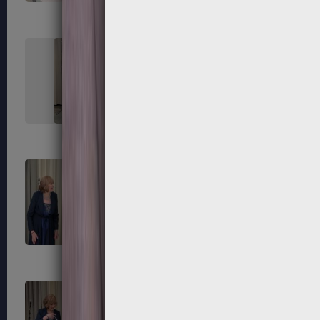
227
228
231
232