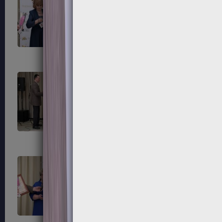
183
184
187
188
191
192