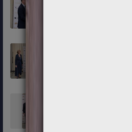
303
304
307
308
311
312