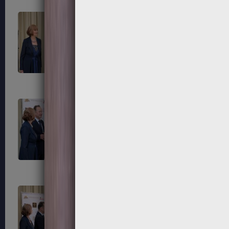
281
284
287
288