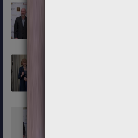
247
248
251
252