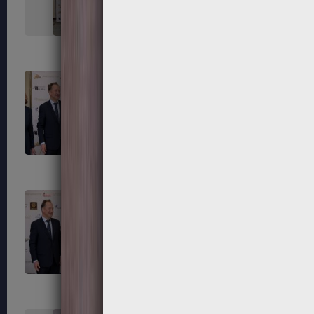
323
324
327
328
331
332