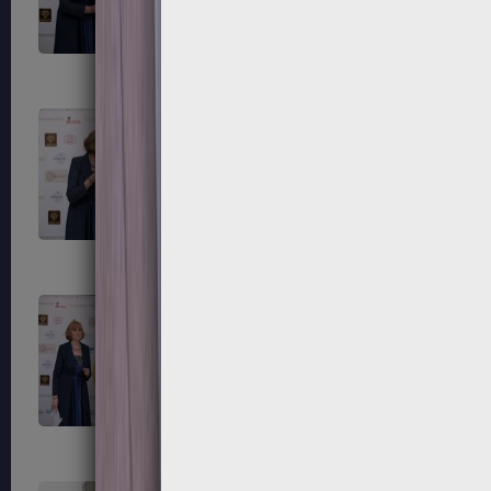
203
204
207
208
211
212