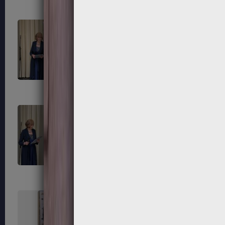
315
316
319
320