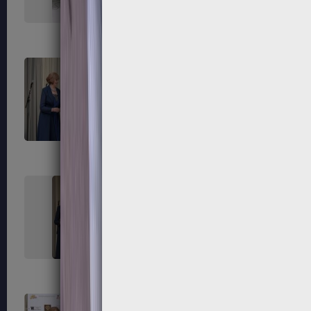
171
172
175
176
179
180