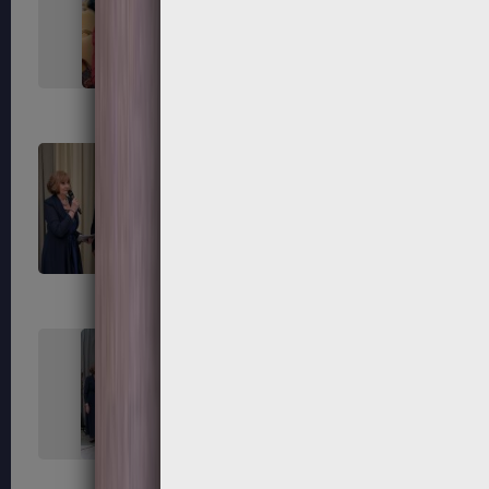
267
268
271
272
275
276