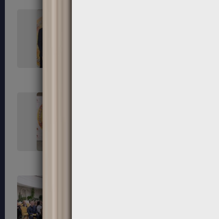
45
46
50
52