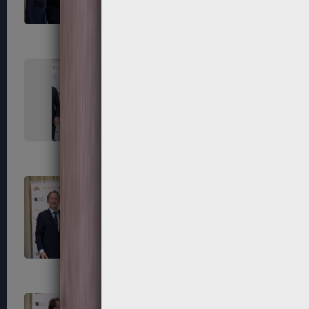
291
292
295
296
299
300