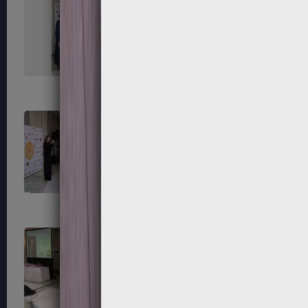
215
216
219
220
223
224