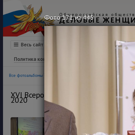
Общероссийская обществ
Фото 171 из 445
ДЕЛОВЫЕ ЖЕНЩ
Организация
Конкурсы
Весь сайт
Политика конфиденциальности
100
36
Все фотоальбомы
Конкурс «Успех»
Финансовая гра
XVI Всероссийский конкурс деловы
2020