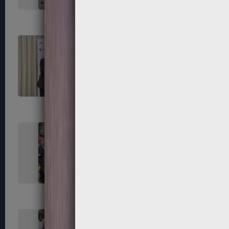
255
256
259
260
263
264