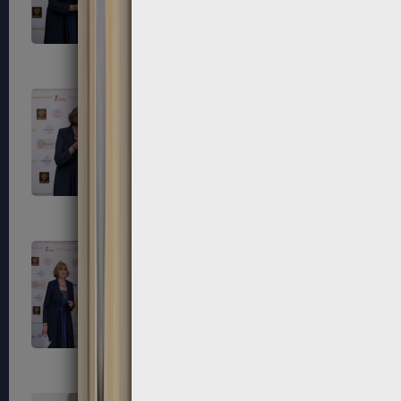
203
204
207
208
211
212