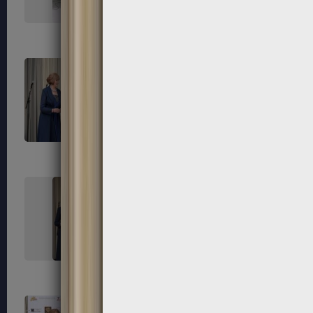
171
172
175
176
179
180