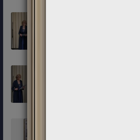
315
316
319
320