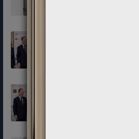
323
324
327
328
331
332