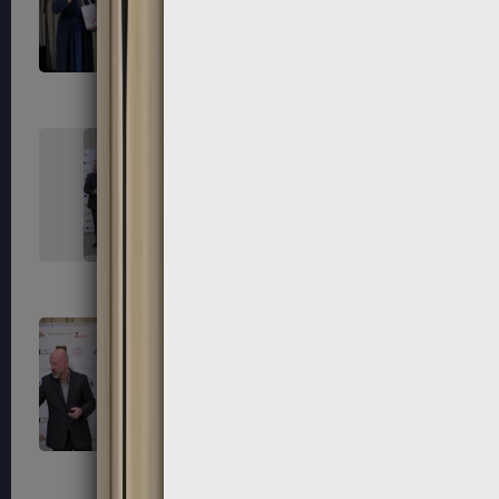
235
236
239
240
243
244