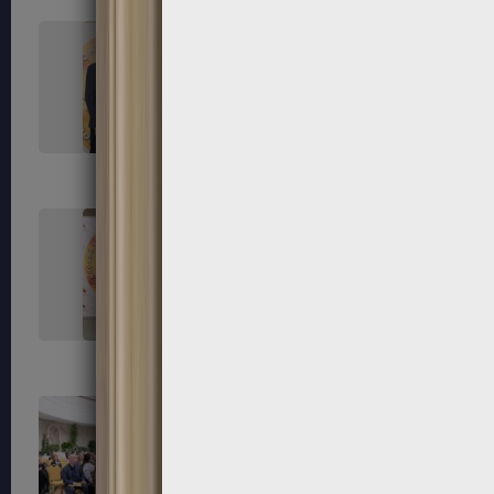
45
46
50
52