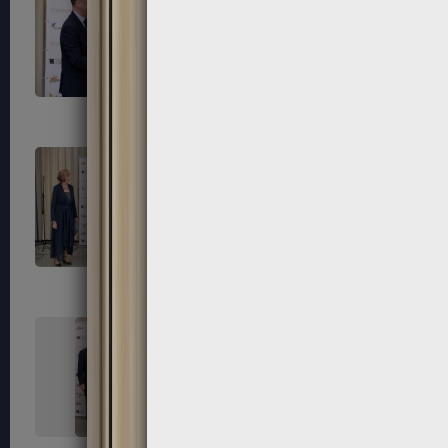
303
304
307
308
311
312