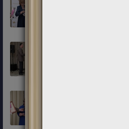
183
184
187
188
191
192