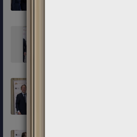
291
292
295
296
299
300