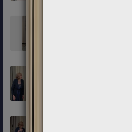
227
228
231
232