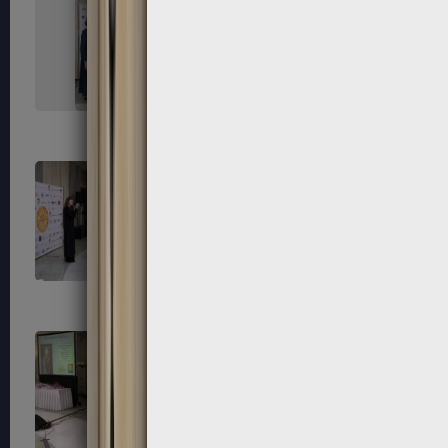
215
216
219
220
223
224