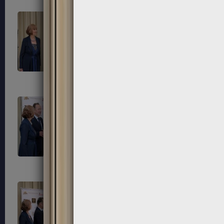
281
284
287
288