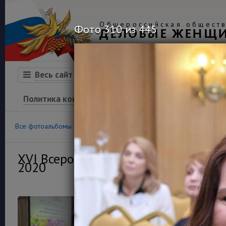
Общероссийская обществ
Фото 310 из 445
ДЕЛОВЫЕ ЖЕНЩ
Организация
Конкурсы
Весь сайт
Политика конфиденциальности
100
36
Все фотоальбомы
Конкурс «Успех»
Финансовая гра
XVI Всероссийский конкурс деловы
2020