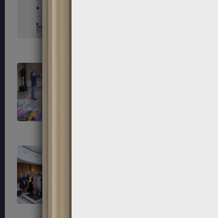
151
152
155
156
159
160