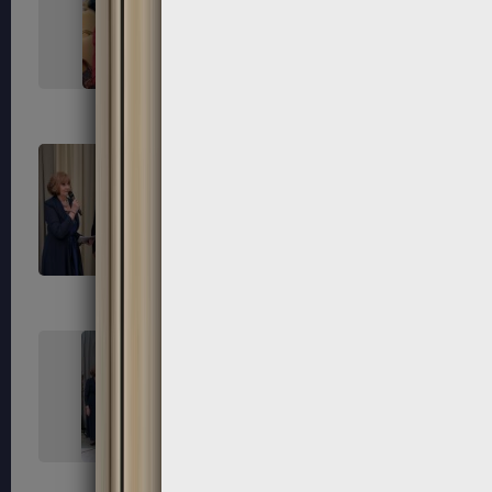
267
268
271
272
275
276