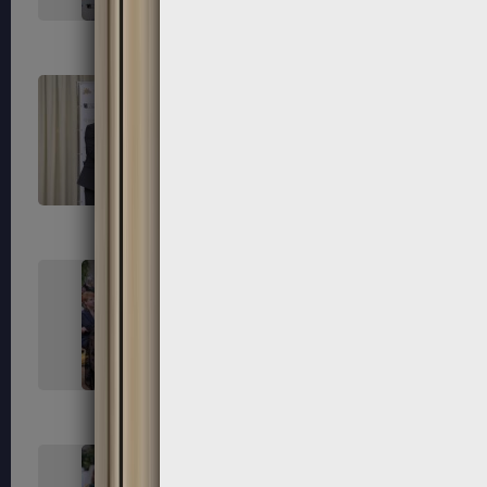
255
256
259
260
263
264